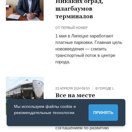
Никаких оград,
шлагбаумов
терминалов
ОТ
ПЕРВЫЙ НОМЕР
1 мая в Липецке заработают
платные парковки. Главная цель
нововведения — снизить
транспортный поток в центре
города.
23 АПРЕЛЯ 2024 09:53
В ГОРОДЕ L
Все на месте
Мы используем файлы cookie и
ОТ
ПЕРВЫЙ НОМЕР
рекомендательные технологии.
ПРИНЯТЬ
Все 46 трамваев, которые
предусмотрены концессионным
соглашением по развитию