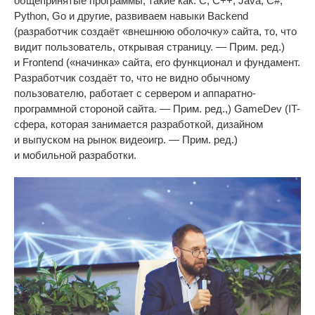
общепринятые программы, такие как: C,
C++
, Java, C#,
Python, Go
и
другие, развиваем навыки Backend
(разработчик создаёт
«
внешнюю оболочку
»
сайта, то, что
видит пользователь, открывая страницу.
—
Прим. ред.)
и
Frontend (
«
начинка
»
сайта, его функционал и
фундамент.
Разработчик создаёт то, что не
видно обычному
пользователю, работает с
сервером и
аппаратно-
программной
стороной сайта.
—
Прим. ред.,) GameDev (
IT-
сфера
, которая занимается разработкой, дизайном
и
выпуском на
рынок видеоигр.
—
Прим. ред.)
и
мобильной разработки.