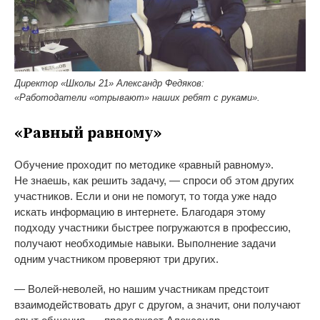
Директор «Школы 21» Александр Федяков:
«Работодатели «отрывают» наших ребят с руками».
«
Равный равному
»
Обучение проходит по
методике
«
равный равному
»
.
Не
знаешь, как решить задачу,
—
спроси об
этом других
участников. Если и
они не
помогут, то
тогда уже надо
искать информацию в
интернете. Благодаря этому
подходу участники быстрее погружаются в
профессию,
получают необходимые навыки. Выполнение задачи
одним участником проверяют три
других.
—
Волей-неволей
, но
нашим участникам предстоит
взаимодействовать друг с
другом, а
значит, они получают