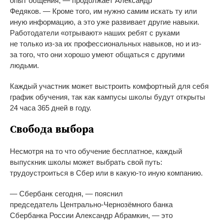
опыт общения,
—
продолжает Александр
Федяков.
—
Кроме того, им
нужно самим искать ту
или
иную информацию, а
это уже развивает другие навыки.
Работодатели
«
отрывают
»
наших ребят с
руками
не
только
из-за
их
профессиональных навыков, но
и
из-
за
того, что они хорошо умеют общаться с
другими
людьми.
Каждый участник может выстроить комфортный для себя
график обучения, так как кампусы школы будут открыты
24 часа 365 дней в
году.
Свобода выбора
Несмотря на
то
что обучение бесплатное, каждый
выпускник школы может выбрать свой путь:
трудоустроиться в
Сбер или в
какую-то
иную компанию.
—
Сбербанк сегодня,
—
пояснил
председатель
Центрально-Чернозёмного
банка
Сбербанка России Александр Абрамкин,
—
это