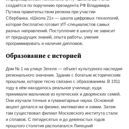
создаётся по
поручению президента РФ
Владимира
Путина правительством региона при участии
Сбербанка.
«
Школа 21
»
—
школа цифровых технологий,
которая бесплатно готовит
ИТ-специалистов
самых
разных направлений. Поступление в
школу не
зависит
от
предыдущих знаний, опыта работы, умения
программировать и
наличия дипломов.
Образование с
историей
Дом
№
1 на
улице Зегеля
—
объект культурного наследия
регионального значения. Здание с
богатым историческим
прошлым, которое тесно связано с
образованием. В
1911
году в
нём находилось реальное училище, куда
принимали мальчиков из
купеческих и
дворянских семей.
Они изучали точные и
гуманитарные науки. Основной
акцент делался на
физике, математике и
химии. Затем
там существовал филиал Московского института стали
и
сплавов. С
пятидесятых и
до
девяностых годов
прошлого столетия располагался Липецкий