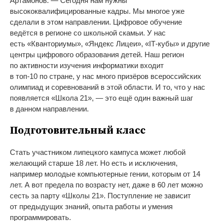
Артамонов.
—
Сегодня нам нужны
высококвалифицированные кадры. Мы
многое уже
сделали в
этом направлении. Цифровое обучение
ведётся в
регионе со
школьной скамьи. У
нас
есть
«
Кванториумы
»
,
«
Яндекс Лицеи
»
,
«
IТ-кубы
»
и
другие
центры цифрового образования детей. Наш регион
по
активности изучения информатики входит
в
топ-10
по
стране, у
нас много призёров всероссийских
олимпиад и
соревнований в
этой области. И
то, что у
нас
появляется
«
Школа 21
»
,
—
это ещё один важный шаг
в
данном направлении.
Подготовительный класс
Стать участником липецкого кампуса может любой
желающий старше 18 лет. Но
есть и
исключения,
например молодые компьютерные гении, которым от
14
лет. А
вот предела по
возрасту нет, даже в
60 лет можно
сесть за
парту
«
Школы 21
»
. Поступление не
зависит
от
предыдущих знаний, опыта работы и
умения
программировать.