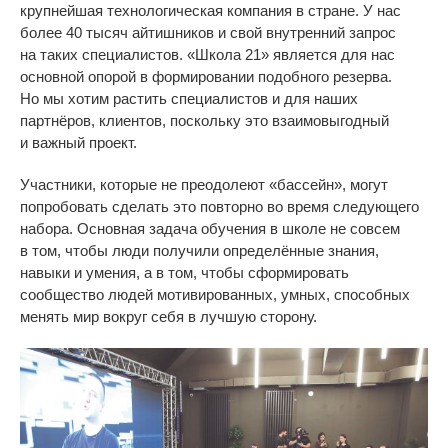
крупнейшая технологическая компания в
стране. У
нас
более 40 тысяч айтишников и
свой внутренний запрос
на
таких специалистов.
«
Школа 21
»
является для нас
основной опорой в
формировании подобного резерва.
Но
мы
хотим растить специалистов и
для наших
партнёров, клиентов, поскольку это взаимовыгодный
и
важный проект.
Участники, которые не
преодолеют
«
бассейн
»
, могут
попробовать сделать это повторно во
время следующего
набора. Основная задача обучения в
школе не
совсем
в
том, чтобы люди получили определённые знания,
навыки и
умения, а
в
том, чтобы сформировать
сообщество людей мотивированных, умных, способных
менять мир вокруг себя в
лучшую сторону.