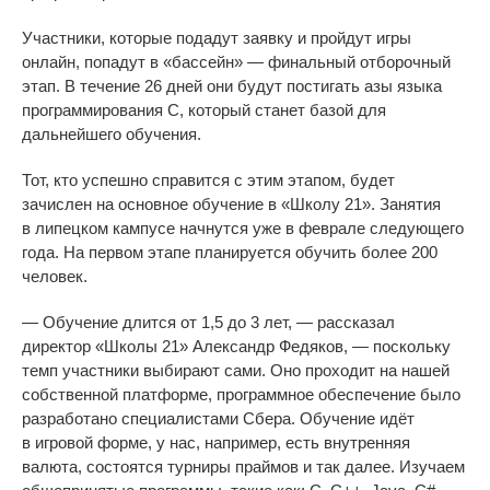
Участники, которые подадут заявку и
пройдут игры
онлайн, попадут в
«
бассейн
»
—
финальный отборочный
этап. В
течение 26 дней они будут постигать азы языка
программирования C, который станет базой для
дальнейшего обучения.
Тот, кто успешно справится с
этим этапом, будет
зачислен на
основное обучение в
«
Школу 21
»
. Занятия
в
липецком кампусе начнутся уже в
феврале следующего
года. На
первом этапе планируется обучить более 200
человек.
—
Обучение длится от
1,5 до
3 лет,
—
рассказал
директор
«
Школы 21
»
Александр Федяков,
—
поскольку
темп участники выбирают сами. Оно проходит на
нашей
собственной платформе, программное обеспечение было
разработано специалистами Сбера. Обучение идёт
в
игровой форме, у
нас, например, есть внутренняя
валюта, состоятся турниры праймов и
так далее. Изучаем