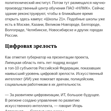
политехнический институт. Потом тут размещался
научно-
производственный
центр обучения П
АО
«
НЛМК
»
. Сейчас
здание реконструируют, чтобы в
ближайшее время
открыть здесь кампус
«
Школы 21
»
. Подобные школы уже
есть в
Москве, Казани, Великом Новгороде, Белгороде,
Волгограде, Челябинске, Новосибирске и
других городах
России.
Цифровая зрелость
Как отметил губернатор на
презентации проекта,
Липецкая область пять лет подряд входит
в
топ-10
субъектов Российской Федерации, показавших
наивысший уровень цифровой зрелости. Искусственный
интеллект (ИИ) уже помогает врачам, полицейским,
социальным работникам в
их
деятельности.
—
За
развитием цифровизации, ИТ, большое будущее.
В
регионе создано управление по
развитию
искусственного интеллекта,
—
говорит Игорь