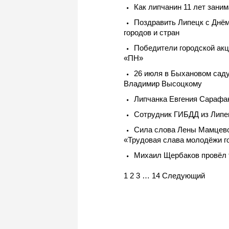
Как липчанин 11 лет заним
Поздравить Липецк с Днём
городов и стран
Победители городской акц
«ПН»
26 июля в Быхановом сад
Владимир Высоцкому
Липчанка Евгения Сарафан
Сотрудник ГИБДД из Липец
Сила слова Лены Мамцевой
«Трудовая слава молодёжи г
Михаил Щербаков провёл 
Navigation
1
2
3
…
14
Следующий