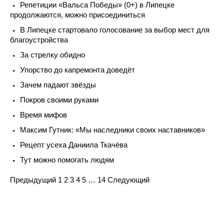
Репетиции «Вальса Победы» (0+) в Липецке
продолжаются, можно присоединиться
В Липецке стартовало голосование за выбор мест для
благоустройства
За стрелку обидно
Упорство до капремонта доведёт
Зачем падают звёзды
Покров своими руками
Время мифов
Максим Гутник: «Мы наследники своих наставников»
Рецепт усеха Даниила Ткачёва
Тут можно помогать людям
Navigation
Предыдущий
1
2
3
4
5
…
14
Следующий