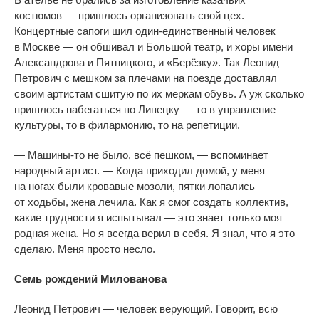
костюмов
—
пришлось организовать свой цех.
Концертные сапоги шил
один-единственный
человек
в
Москве
—
он
обшивал и
Большой театр, и
хоры имени
Александрова и
Пятницкого, и
«
Берёзку
»
. Так Леонид
Петрович с
мешком за
плечами на
поезде доставлял
своим артистам сшитую по
их
меркам обувь. А
уж
сколько
пришлось набегаться по
Липецку
—
то
в
управление
культуры, то
в
филармонию, то
на
репетиции.
—
Машины-то
не
было, всё пешком,
—
вспоминает
народный артист.
—
Когда приходил домой, у
меня
на
ногах были кровавые мозоли, пятки лопались
от
ходьбы, жена лечила. Как я
смог создать коллектив,
какие трудности я
испытывал
—
это знает только моя
родная жена. Но
я
всегда верил в
себя. Я
знал, что я
это
сделаю. Меня просто несло.
Семь рождений Милованова
Леонид Петрович
—
человек верующий. Говорит, всю