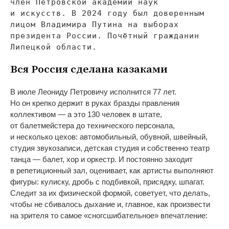
член Петровской академии наук
и
искусств. В
2024 году был доверенным
лицом Владимира Путина на
выборах
президента России. Почётный гражданин
Липецкой области.
Вся Россия сделана казаками
В
июле Леониду Петровичу исполнится 77 лет.
Но
он
крепко держит в
руках бразды правления
коллективом
—
а
это 130 человек в
штате,
от
балетмейстера до
технического персонала,
и
несколько цехов: автомобильный, обувной, швейный,
студия звукозаписи, детская студия и
собственно театр
танца
—
балет, хор и
оркестр. И
постоянно заходит
в
репетиционный зал, оценивает, как артисты выполняют
фигуры: кулиску, дробь с
подбивкой, присядку, шпагат.
Следит за
их
физической формой, советует, что делать,
чтобы не
сбивалось дыхание и, главное, как произвести
на
зрителя то
самое
«
сногсшибательное
»
впечатление: