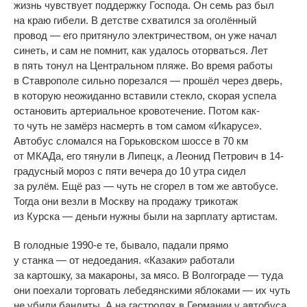
жизнь чувствует поддержку Господа. Он
семь раз был
на
краю гибели. В
детстве схватился за
оголённый
провод
—
его притянуло электричеством, он
уже начал
синеть, и
сам не
помнит, как удалось оторваться. Лет
в
пять тонул на
Центральном пляже. Во
время работы
в
Ставрополе сильно порезался
—
прошёл через дверь,
в
которую неожиданно вставили стекло, скорая успела
остановить артериальное кровотечение. Потом
как-
то
чуть не
замёрз насмерть в
том самом
«
Икарусе
»
.
Автобус сломался на
Горьковском шоссе в
70
км
от
МКАДа, его тянули в
Липецк, а
Леонид Петрович в
14-
градусный
мороз с
пяти вечера до
10 утра сидел
за
рулём. Ещё раз
—
чуть не
сгорел в
том
же автобусе.
Тогда они везли в
Москву на
продажу трикотаж
из
Курска
—
деньги нужны были на
зарплату артистам.
В
голодные
1990-е
те, бывало, падали прямо
у
станка
—
от
недоедания.
«
Казаки
»
работали
за
картошку, за
макароны, за
мясо. В
Волгограде
—
туда
они поехали торговать лебедянскими яблоками
—
их
чуть
не
убили бандиты. А
на
гастролях в
Германии у
автобуса