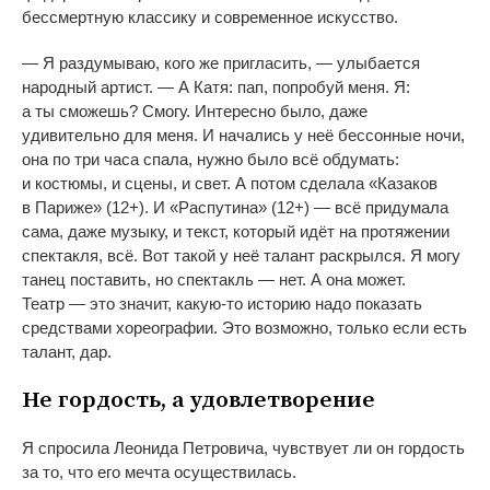
бессмертную классику и
современное искусство.
—
Я раздумываю, кого
же пригласить,
—
улыбается
народный артист.
—
А
Катя: пап, попробуй меня. Я:
а
ты
сможешь? Смогу. Интересно было, даже
удивительно для меня. И
начались у
неё бессонные ночи,
она по
три часа спала, нужно было всё обдумать:
и
костюмы, и
сцены, и
свет. А
потом сделала
«
Казаков
в
Париже
»
(12+). И
«
Распутина
»
(12+)
—
всё придумала
сама, даже музыку, и
текст, который идёт на
протяжении
спектакля, всё. Вот такой у
неё талант раскрылся. Я
могу
танец поставить, но
спектакль
—
нет. А
она может.
Театр
—
это значит,
какую-то
историю надо показать
средствами хореографии. Это возможно, только если есть
талант, дар.
Не
гордость, а
удовлетворение
Я
спросила Леонида Петровича, чувствует
ли он
гордость
за
то, что его мечта осуществилась.