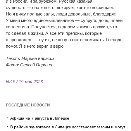
и
в
России, и
за
рубежом. Русская казачья
сущность
—
она
кого-то
шокирует,
кого-то
восхищает.
Но
я
вижу полные залы, люди довольные, благодарят.
У
меня много единомышленников
—
супруга, дочь, члены
коллектива. Получается, недаром я
жизнь прожил,
что-
то
сделал в
жизни. А
все эти препоны, которые
я
преодолел,
—
ну
их, не
хочу о
них вспоминать. Господь
помог. Я
в
него верил и
верю.
Текст: Марина Карасик
Фото: Сергей Паршин
№18 / 19 мая 2026
ПОСЛЕДНИЕ НОВОСТИ
Афиша на 7 августа в Липецке
В районе жд-вокзала в Липецке восстановят газоны и могут