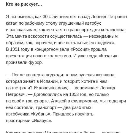
Кто не
рискует
…
Я
вспомнила, как 30 с
лишним лет назад Леонид Петрович
катал по
рабочему столу игрушечный автобус
и
рассказывал, как мечтает о
транспорте для коллектива.
Эта мечта вскорости осуществилась
—
неожиданным
образом, как, впрочем, и
все остальные его задумки.
В
1991 году в
концертном зале
«
Россия
»
прошла
презентация нового коллектива. И
уже тогда
«
Казаки
»
произвели фурор.
—
После концерта подходит к
нам русская женщина,
которая живёт в
Испании, и
говорит: хотите к
нам
на
гастроли? Я: конечно, хочу,
—
вспоминает Леонид
Петрович.
—
Договорились на
1993 год, но
только
на
своём транспорте. А
какой в
филармонии, мы
тогда при
ней состояли, транспорт
—
два разбитых
автобусика
«
Кубань
»
. Пришлось покупать
просторный
«
Икарус
»
.
Кредит на
покупку Милованов взял в
банке
—
заложив