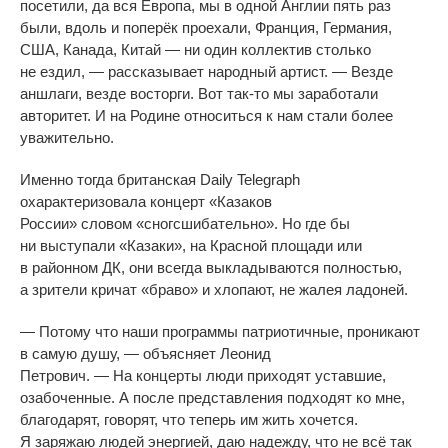
посетили, да
вся Европа, мы
в
одной Англии пять раз
были, вдоль и
поперёк проехали, Франция, Германия,
США, Канада, Китай
—
ни
один коллектив столько
не
ездил,
—
рассказывает народный артист.
—
Везде
аншлаги, везде восторги. Вот
так-то
мы
заработали
авторитет. И
на
Родине относиться к
нам стали более
уважительно.
Именно тогда британская Daily Telegraph
охарактеризовала концерт
«
Казаков
России
»
словом
«
сногсшибательно
»
. Но
где
бы
ни
выступали
«
Казаки
»
, на
Красной площади или
в
районном ДК, они всегда выкладываются полностью,
а
зрители кричат
«
браво
»
и
хлопают, не
жалея ладоней.
—
Потому что наши программы патриотичные, проникают
в
самую душу,
—
объясняет Леонид
Петрович.
—
На
концерты люди приходят уставшие,
озабоченные. А
после представления подходят ко
мне,
благодарят, говорят, что теперь им
жить хочется.
Я
заряжаю людей энергией, даю надежду, что не
всё так