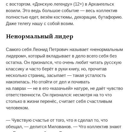
с
восторгом.
«
Донскую легенду
»
(12+) в
Архангельск
возили. Это ведь большое событие
—
весь коллектив
полностью едет, везём костюмы, декорации, бутафорию.
Даже телегу нашу с
собой возим.
Ненормальный лидер
Самого себя Леонид Петрович называет
«
ненормальным
лидером
»
, который вкладывает в
дело всего себя без
остатка. Он
признался, что очень любит читать русскую
классику и
часто берёт в
руки книгу, но, прочитав
несколько страниц, засыпает
—
такая усталость
накопилась. Но
отойти от
дел и
почивать
на
лаврах
—
не
в
его
«
казачьей
»
натуре, не
даёт чувство
ответственности. Он
признался: несмотря на
то
что
столько в
жизни перенёс, считает себя счастливым
человеком.
—
Чувствую счастье от
того, что я
сделал то, что
обещал,
—
делится Милованов.
—
Что коллектив знают