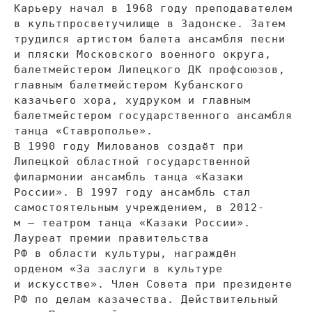
Карьеру начал в
1968 году преподавателем
в
культпросветучилище в
Задонске. Затем
трудился артистом балета ансамбля песни
и
пляски Московского военного округа,
балетмейстером Липецкого ДК
профсоюзов,
главным балетмейстером Кубанского
казачьего хора, худруком и
главным
балетмейстером государственного ансамбля
танца
«
Ставрополье
»
.
В
1990 году Милованов создаёт при
Липецкой областной государственной
филармонии ансамбль танца
«
Казаки
России
»
. В
1997 году ансамбль стал
самостоятельным учреждением, в
2012-
м
—
театром танца
«
Казаки России
»
.
Лауреат премии правительства
РФ
в
области культуры, награждён
орденом
«
За
заслуги в
культуре
и
искусстве
»
. Член Совета при президенте
РФ
по
делам казачества. Действительный