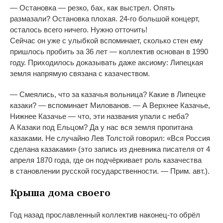
—
Остановка
—
резко, бах, как выстрел. Опять
размазали? Остановка плохая.
24-го
большой концерт,
осталось всего ничего. Нужно отточить!
Сейчас он
уже с
улыбкой вспоминает, сколько стен ему
пришлось пробить за
36 лет
—
коллектив основан в
1990
году. Приходилось доказывать даже аксиому: Липецкая
земля напрямую связана с
казачеством.
—
Смеялись, что за
казачья вольница? Какие в
Липецке
казаки?
—
вспоминает Милованов.
—
А
Верхнее Казачье,
Нижнее Казачье
—
что, эти названия упали с
неба?
А
Казаки под Ельцом? Да
у
нас вся земля пропитана
казаками. Не
случайно Лев Толстой говорил:
«
Вся Россия
сделана казаками
»
(это запись из
дневника писателя от
4
апреля 1870 года, где он
подчёркивает роль казачества
в
становлении русской государственности.
—
Прим. авт.).
Крыша дома своего
Год назад прославленный коллектив
наконец-то
обрёл