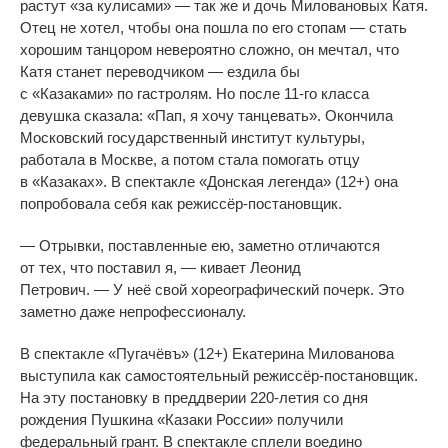
растут
«
за
кулисами
»
—
так
же и
дочь Миловановых Катя.
Отец не
хотел, чтобы она пошла по
его стопам
—
стать
хорошим танцором невероятно сложно, он
мечтал, что
Катя станет переводчиком
—
ездила
бы
с
«
Казаками
»
по
гастролям. Но
после
11-го
класса
девушка сказала:
«
Пап, я
хочу танцевать
»
. Окончила
Московский государственный институт культуры,
работала в
Москве, а
потом стала помогать отцу
в
«
Казаках
»
. В
спектакле
«
Донская легенда
»
(12+) она
попробовала себя как
режиссёр-постановщик
.
—
Отрывки, поставленные ею, заметно отличаются
от
тех, что поставил я,
—
кивает Леонид
Петрович.
—
У
неё свой хореографический почерк. Это
заметно даже непрофессионалу.
В
спектакле
«
Пугачёвъ
»
(12+) Екатерина Милованова
выступила как самостоятельный
режиссёр-постановщик
.
На
эту постановку в преддверии
220-летия
со
дня
рождения Пушкина
«
Казаки России
»
получили
федеральный грант. В
спектакле сплели воедино