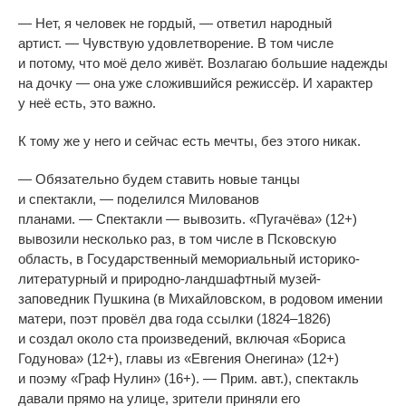
—
Нет, я
человек не
гордый,
—
ответил народный
артист.
—
Чувствую удовлетворение. В
том числе
и
потому, что моё дело живёт. Возлагаю большие надежды
на
дочку
—
она уже сложившийся режиссёр. И
характер
у
неё есть, это важно.
К
тому
же у
него и
сейчас есть мечты, без этого никак.
—
Обязательно будем ставить новые танцы
и
спектакли,
—
поделился Милованов
планами.
—
Спектакли
—
вывозить.
«
Пугачёва
» (12+)
вывозили несколько раз, в
том числе в
Псковскую
область, в
Государственный мемориальный
историко-
литературный
и
природно-ландшафтный
музей-
заповедник
Пушкина (в
Михайловском, в
родовом имении
матери, поэт провёл два года ссылки (1824
–
1826)
и
создал около ста произведений, включая
«
Бориса
Годунова
»
(12+), главы из
«
Евгения Онегина
»
(12+)
и
поэму
«
Граф Нулин
»
(16+).
—
Прим. авт.), спектакль
давали прямо на
улице, зрители приняли его