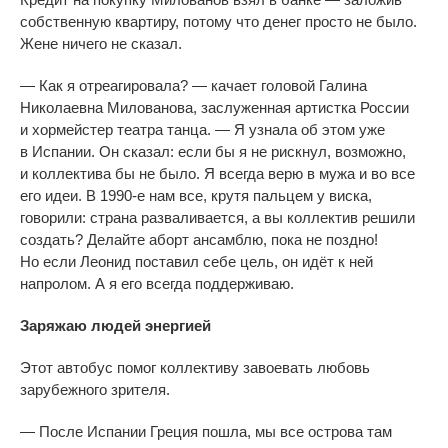
собственную квартиру, потому что денег просто не
было.
Жене ничего не
сказал.
—
Как я
отреагировала?
—
качает головой Галина
Николаевна Милованова, заслуженная артистка России
и
хормейстер театра танца.
—
Я
узнала об
этом уже
в
Испании. Он
сказал: если
бы я
не
рискнул, возможно,
и
коллектива
бы не
было. Я
всегда верю в
мужа и
во
все
его идеи. В
1990-е
нам все, крутя пальцем у
виска,
говорили: страна разваливается, а
вы
коллектив решили
создать? Делайте аборт ансамблю, пока не
поздно!
Но
если Леонид поставил себе цель, он
идёт к
ней
напролом. А
я
его всегда поддерживаю.
Заряжаю людей энергией
Этот автобус помог коллективу завоевать любовь
зарубежного зрителя.
—
После Испании Греция пошла, мы
все острова там