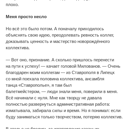
плохо.
Меня просто несло
Но
всё это было потом. А
поначалу приходилось
объяснять свою идею, преодолевать ревность коллег,
доказывать ценность и
мастерство новорождённого
коллектива.
—
Вот оно, признание. А
сколько пришлось перенести
на
пути к
успеху!
—
качает головой Милованов.
—
Очень
благодарен моим коллегам
—
из
Ставрополя в
Липецк
со
мной поехала половина коллектива, ансамбля
танца
«
Ставрополье
»
, я
там был
балетмейстером,
—
люди знали меня, поверили в
меня.
Всё начинали с
нуля. Мне как творцу не
давала
полностью развернуться административная работа:
изматывала, забирала силы и
время. Но
я
понимал: если
буду заниматься только творчеством, потеряю коллектив.
В
ателье не
брались за
изготовление казачьих