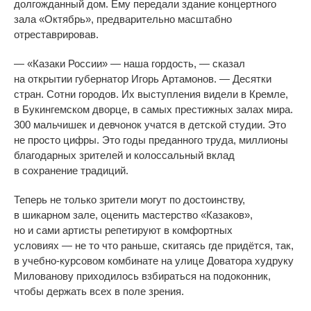
долгожданный дом. Ему передали здание концертного
зала
«
Октябрь
»
, предварительно масштабно
отреставрировав.
—
«
Казаки России
»
—
наша гордость,
—
сказал
на
открытии губернатор Игорь Артамонов.
—
Десятки
стран. Сотни городов. Их
выступления видели в
Кремле,
в
Букингемском дворце, в
самых престижных залах мира.
300
мальчишек и
девчонок учатся в
детской студии. Это
не
просто цифры. Это годы преданного труда, миллионы
благодарных зрителей и
колоссальный вклад
в
сохранение традиций.
Теперь не
только зрители могут по
достоинству,
в
шикарном зале, оценить мастерство
«
Казаков
»
,
но
и
сами артисты репетируют в
комфортных
условиях
—
не
то
что раньше, скитаясь где придётся, так,
в
учебно-курсовом
комбинате на
улице Доватора худруку
Милованову приходилось взбираться на
подоконник,
чтобы держать всех в
поле зрения.