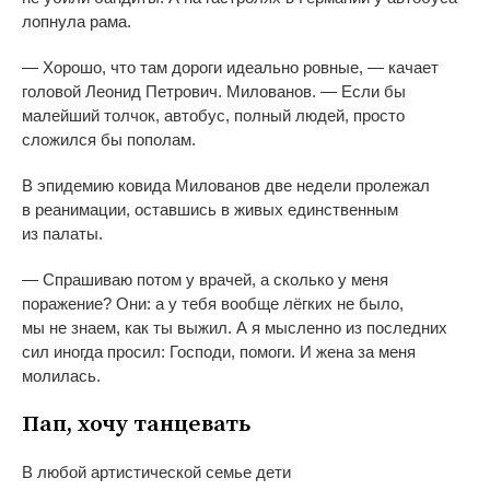
лопнула рама.
—
Хорошо, что там дороги идеально ровные,
—
качает
головой Леонид Петрович. Милованов.
—
Если
бы
малейший толчок, автобус, полный людей, просто
сложился
бы пополам.
В
эпидемию ковида Милованов две недели пролежал
в
реанимации, оставшись в
живых единственным
из
палаты.
—
Спрашиваю потом у
врачей, а
сколько у
меня
поражение? Они: а
у
тебя вообще лёгких не
было,
мы
не
знаем, как ты
выжил. А
я
мысленно из
последних
сил иногда просил: Господи, помоги. И
жена за
меня
молилась.
Пап, хочу танцевать
В
любой артистической семье дети