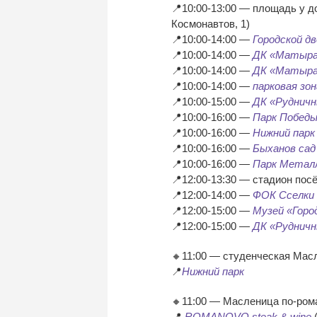
📍10:00-13:00 — площадь у д
Космонавтов, 1)
📍10:00-14:00 —
Городской д
📍10:00-14:00 —
ДК «Матыр
📍10:00-14:00 —
ДК «Матыр
📍10:00-14:00 —
парковая зо
📍10:00-15:00 —
ДК «Руднич
📍10:00-16:00 —
Парк Побед
📍10:00-16:00 —
Нижний парк
📍10:00-16:00 —
Быханов сад
📍10:00-16:00 —
Парк Метал
📍12:00-13:30 — стадион пос
📍12:00-14:00 —
ФОК Сселки
📍12:00-15:00 —
Музей «Горо
📍12:00-15:00 —
ДК «Руднич
🔸11:00 — студенческая Мас
📍
Нижний парк
🔸11:00 — Масленица по-рома
📍
ROMANOVO steak & wine
(