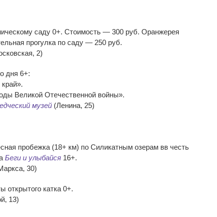
ническому саду 0+. Стоимость — 300 руб. Оранжерея
тельная прогулка по саду — 250 руб.
сковская, 2)
о дня 6+:
 край».
годы Великой Отечественной войны».
едческий музей
(Ленина, 25)
сная пробежка (18+ км) по Силикатным озерам вв честь
ва
Беги и улыбайся
16+.
Маркса, 30)
ы открытого катка 0+.
й, 13)