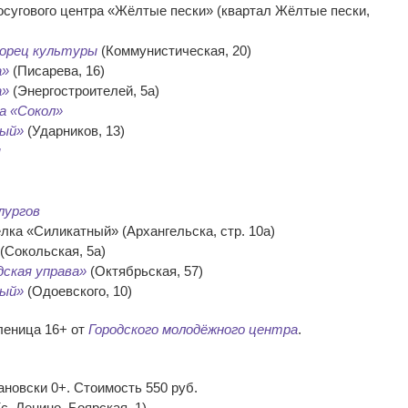
осугового центра «Жёлтые пески» (квартал Жёлтые пески,
ворец культуры
(Коммунистическая, 20)
а»
(Писарева, 16)
а»
(Энергостроителей, 5а)
на «Сокол»
ный»
(Ударников, 13)
ы
лургов
ёлка «Силикатный» (Архангельска, стр. 10а)
(Сокольская, 5а)
дская управа»
(Октябрьская, 57)
ный»
(Одоевского, 10)
леница 16+ от
Городского молодёжного центра
.
новски 0+. Стоимость 550 руб.
с. Ленино, Боярская, 1)