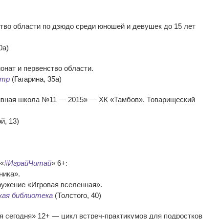
тво области по дзюдо среди юношей и девушек до 15 лет
0а)
онат и первенство области.
нтр
(Гагарина, 35а)
тивная школа №11 — 2015» — ХК «Тамбов». Товарищеский
й, 13)
 «
#ИграйЧитай
» 6+:
ника».
ружение «Игровая вселенная».
кая библиотека
(Толстого, 40)
я сегодня» 12+ — цикл встреч-практикумов для подростков