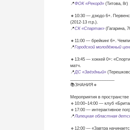
📍
ФОК «Рекорд»
(Титова, 8г)
🔸10:30 — дзюдо 6+. Первенс
(2012-13 гг.р.).
📍
СК «Спартак»
(Гагарина, 7
🔸11:00 — брейкинг 6+. Чемпи
📍
Городской молодёжный це
🔸13:45 — хоккей 0+: «Спор
матч.
📍
ДС «Звёздный»
(Терешково
___________________
📚ЗНАНИЯ🔹
Мероприятия в пространстве
🔹10:00–14:00 — клуб «Брита
🔹17:00 — интерактивное пог
📍
Липецкая областная детс
🔹12:00 — «Завтра начинаетс