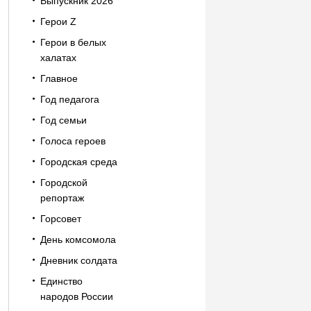
Выпускник 2026
Герои Z
Герои в белых
халатах
Главное
Год педагога
Год семьи
Голоса героев
Городская среда
Городской
репортаж
Горсовет
День комсомола
Дневник солдата
Единство
народов России