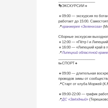
___________________
👣ЭКСКУРСИИ🔹
🔹09:00 — экскурсия по бота
работает до 15:00. Самостоя
📍
оранжерея «Зеленхоза»
(Мо
Сборные экскурсии выходног
🔹12:00 — «Пётр I и Липецкий
🔹16:00 — «Липецкий край в 
📍
Липецкий областной краев
___________________
👟СПОРТ🔸
🔸09:00 — длительная воскре
проводов зимы от сообщест
📍Старт от клуба Моржей (К.
🔸09:00-22:00 — график работ
📍
ДС «Звёздный»
(Терешково