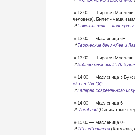
🔸12:00 — Широкая Масленица
человека). Билет «мама и м
📍
Чижик-пыжик — концерты 
🔸12:00 — Масленица 6+.
📍
Творческие дачи «Лев и Ла
🔸13:00 — Широкая Маслениц
📍
Библиотека им. И. А. Буни
🔸14:00 — Масленица в Букси
vk.cc/cUxcQQ
.
📍
Галерея современного иск
🔸14:00 — Масленица 6+.
📍
ZorbLand
(Силикатные озё
🔸15:00 — Масленица 0+.
📍
ТРЦ «Ривьера»
(Катукова, 