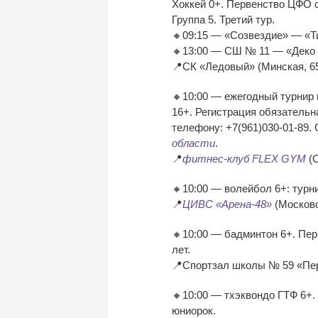
Хоккей 0+. Первенство ЦФО с
Группа 5. Третий тур.
🔸09:15 — «Созвездие» — «Т
🔸13:00 — СШ № 11 — «Деко
📍СК «Ледовый» (Минская, 6
🔸10:00 — ежегодный турнир 
16+. Регистрация обязательн
телефону: +7(961)030-01-89.
области
.
📍
фитнес-клуб FLEX GYM
(С
🔸10:00 — волейбол 6+: турн
📍
ЦИВС «Арена-48»
(Московс
🔸10:00 — бадминтон 6+. Пер
лет.
📍Спортзал школы № 59 «Пер
🔸10:00 — тхэквондо ГТФ 6+.
юниорок.