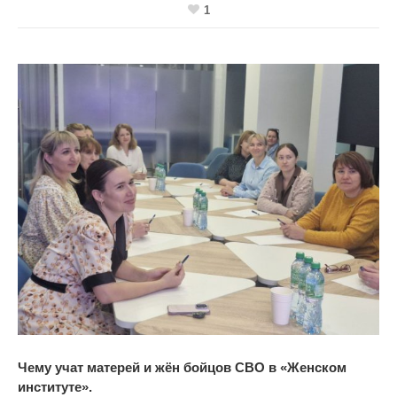
1
Чему учат матерей и
жён бойцов СВО в
«
Женском
институте
».