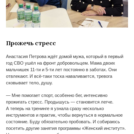
Прожечь стресс
Анастасия Петрова ждёт домой мужа, который в
первый
год СВО ушёл на
фронт добровольцем. Мама двоих
мальчишек
11-ти
и
5-ти
лет постоянно в
заботах. Они
отвлекают. И
всё-таки
тоска наваливается, тревога
сковывает тело, душу.
—
Мне помогает спорт, особенно бег, интенсивно
прожигать стресс. Продышусь
—
становится легче.
А
теперь на
тренинге я
узнала сразу несколько
инструментов и
практик, чтобы вернуться в
нормальное
состояние. Буду обязательно пробовать. И
собираюсь
посетить другие занятия программы
«
Женский институт
»
.