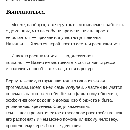
Выплакаться
—
Мы
же, наоборот, к
вечеру так выматываемся, заботясь
о
домашних, что на
себя ни
времени, ни
сил просто
не
остаётся,
—
признаётся участница тренинга
Наталья.
—
Хочется порой просто сесть и
расплакаться.
—
И
нужно расплакаться,
—
поддерживает
психолог.
—
Важно не
застревать в
состоянии стресса
и
находить способы возвращаться в
ресурс.
Вернуть женскую гармонию только одна из
задач
программы. Всего в
ней семь модулей. Участницы учатся
понимать партнёра и
себя, бесконфликтному общению,
эффективному ведению домашнего бюджета и
быта,
управлению временем. Среди важнейших
тем
—
посттравматическое стрессовое расстройство, как
его распознать и
чем можно помочь близкому человеку,
прошедшему через боевые действия.