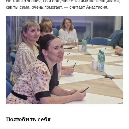
Не
только знания, но
и
общение с
такими
же женщинами,
как ты
сама, очень помогает,
—
считает Анастасия.
Полюбить себя