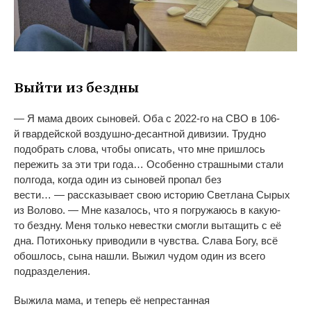
Выйти из
бездны
—
Я
мама двоих сыновей. Оба с
2022-го
на
СВО в
106-
й
гвардейской
воздушно-десантной
дивизии. Трудно
подобрать слова, чтобы описать, что мне пришлось
пережить за
эти три года
…
Особенно страшными стали
полгода, когда один из
сыновей пропал без
вести
…
—
рассказывает свою историю Светлана Сырых
из
Волово.
—
Мне казалось, что я
погружаюсь в
какую-
то
бездну. Меня только невестки смогли вытащить с
её
дна. Потихоньку приводили в
чувства. Слава Богу, всё
обошлось, сына нашли. Выжил чудом один из
всего
подразделения.
Выжила мама, и
теперь её непрестанная