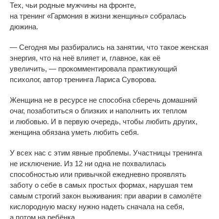
Тех, чьи родные мужчины на
фронте,
на
тренинг
«
Гармония в
жизни женщины
»
собралась
дюжина.
—
Сегодня мы
разбирались на
занятии, что такое женская
энергия, что на
неё влияет и, главное, как её
увеличить,
—
прокомментировала практикующий
психолог, автор тренинга Лариса Суворова.
Женщина не
в
ресурсе не
способна сберечь домашний
очаг, позаботиться о
близких и
наполнить их
теплом
и
любовью. И
в
первую очередь, чтобы любить других,
женщина обязана уметь любить себя.
У
всех нас с
этим явные проблемы. Участницы тренинга
не
исключение. Из
12 ни
одна не
похвалилась
способностью или привычкой ежедневно проявлять
заботу о
себе в
самых простых формах, нарушая тем
самым строгий закон выживания: при аварии в
самолёте
кислородную маску нужно надеть сначала на
себя,
а
потом на
ребёнка.