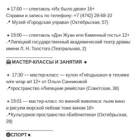
🔸
17:00
—
спектакль
«
Их
было двое
»
16+
Справки и
запись по
телефону:
+7 (4742) 28-68-10
📍
Музей
«
Городская управа
»
(Октябрьская, 57)
🔸
19:00
—
спектакль
«
Дон Жуан или Каменный гость
»
12+
📍
Липецкий государственный академический театр драмы
имени
Л. Н. Толстого
(Театральная, 2)
___________________
🤗
МАСТЕР-КЛАССЫ
И
ЗАНЯТИЯ
🔹
🔹
17:30
—
мастер-класс
—
кулон
«
Гнёздышко
»
в
технике
wire wrap art 12+ от
Ольги Санниковой
📍
пространство
«
Липецкие ремёсла
»
(Советская, 36)
🔹
19:01
—
мастер-класс
по
винной живописи: пьем вино
и
рисуем морской пейзаж тоже вином 18+
📍
Культурное пространство
«
Библиотека
»
(Октябрьская,
28)
___________________
🏐
СПОРТ
🔸