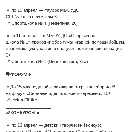
🔸
по
15 апреля
—
«
Кубок МБОУДО
СШ
№
4
»
по
шахматам 6+
📍
Спортшкола
№
4 (Неделина, 20)
🔸
по
11 апреля
—
в
МБОУ ДО
«
Спортивная
школа
№
1
»
проходит сбор гуманитарной помощи бойцам,
принимающим участие в
специальной военной операции
0+
📍
Спортшкола
№
1 (Циолковского, 31а)
___________________
🗣
ФОРУМ
🔹
🔹
До
15
мая подавайте заявку на
открытие сбор идей
на
форум
«
Сильные идеи для нового времени
»
16+
📍
clck.ru/3KtkYL
___________________
🎉
КОНКУРСЫ
🔸
🔸
по
13 апреля
—
детский творческий конкурс
рисунков
«
Я
помню! Я
горжусь
»
к
80-летию
Победы