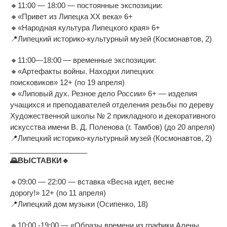
🔸
11:00
—
18:00
—
постоянные экспозиции:
🔸
«
Привет из
Липецка XX
века
»
6+
🔸
«
Народная культура Липецкого края
»
6+
📍
Липецкий
историко-культурный
музей (Космонавтов, 2)
🔸
11:00
—
18:00
—
временные экспозиции:
🔸
«
Артефакты войны. Находки липецких
поисковиков
»
12+ (по
19 апреля)
🔸
«
Липовый дух. Резное дело России
»
6+
—
изделия
учащихся и
преподавателей отделения резьбы по
дереву
Художественной школы
№
2 прикладного и
декоративного
искусства имени
В. Д. Поленова
(г.
Тамбов) (до
20 апреля)
📍
Липецкий
историко-культурный
музей (Космонавтов, 2)
___________________
🌄
ВЫСТАВКИ
🔹
🔹
09:00
—
22:00
—
вставка
«
Весна идет, весне
дорогу!
»
12+ (по
11 апреля)
📍
Липецкий дом музыки (Осипенко, 18)
🔹
10:00 -19:00
—
«
Образы времени из
графики Алены