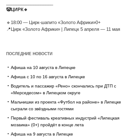
___________________
🤡
ЦИРК
🔹
🔹
18:00
—
Цирк-шапито
«
Золото Африки»0+
📍
Цирк
«
Золото Африки
»
| Липецк 5 апреля
—
11
мая
ПОСЛЕДНИЕ НОВОСТИ
Афиша на 10 августа в Липецке
Афиша с 10 по 16 августа в Липецке
Водитель и пассажир «Рено» скончались при ДТП с
«Мерседесом» в Липецком округе
Мальчишки из проекта «Футбол на районе» в Липецке
сыграли со звёздными гостями
Первый фестиваль креативных индустрий «Липецкая
мозаика» (0+) пройдёт в конце лета
Афиша на 9 августа в Липецке