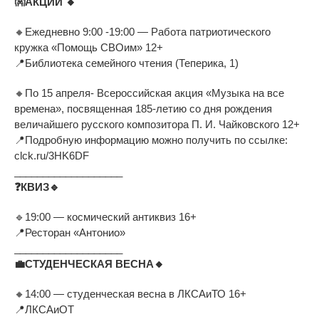
👐
АКЦИИ
🔸
🔸
Ежедневно 9:00 -19:00
—
Работа патриотического
кружка
«
Помощь СВОим
»
12+
📍
Библиотека семейного чтения (Теперика, 1)
🔸
По
15 апреля- Всероссийская акция
«
Музыка на
все
времена
»
, посвященная
185-летию
со
дня рождения
величайшего русского композитора
П. И. Чайковского
12+
📍
Подробную информацию можно получить по
ссылке:
clck.ru/3HK6DF
___________________
❓
КВИЗ
🔹
🔹
19:00
—
космический антиквиз 16+
📍
Ресторан
«
Антонио
»
___________________
💼
СТУДЕНЧЕСКАЯ ВЕСНА
🔸
🔸
14:00
—
студенческая весна в
ЛКСАиТО 16+
📍
ЛКСАиОТ