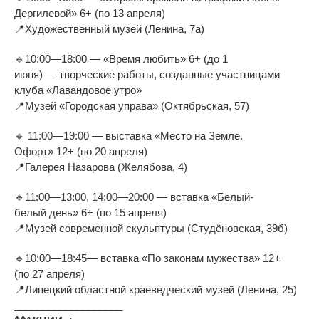
Дергилевой
»
6+ (по
13 апреля)
📍
Художественный музей (Ленина, 7а)
🔹
10:00
—
18:00
—
«
Время любить
»
6+ (до
1
июня)
—
творческие работы, созданные участницами
клуба
«
Лавандовое утро
»
📍
Музей
«
Городская управа
»
(Октябрьская, 57)
🔹
11:00
—
19:00
—
выставка
«
Место на
Земле.
Офорт
»
12+ (по
20 апреля)
📍
Галерея Назарова (Желябова, 4)
🔹
11:00
—
13:00
,
14:00
—
20:00
—
вставка
«
Белый-
белый
день
»
6+ (по
15 апреля)
📍
Музей современной скульптуры (Студёновская, 39б)
🔹
10:00
—
18:45
— вставка
«
По
законам мужества
»
12+
(по
27 апреля)
📍
Липецкий областной краеведческий музей (Ленина, 25)
___________________