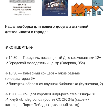
Наша подборка для вашего досуга и активной
деятельности в городе:
___________________
🎵
КОНЦЕРТЫ
🔹
🔹
14:30
—
Праздник, посвященый Дню космонавтики 12+
📍
Городской молодёжный центр (Гагарина, 35а)
🔹
18:30
—
Камерный концерт
«
Такие разные
консерватории 6+
📍
Липецкая областная научная библиотека (Кузнечная, 2)
🔹
19:00
—
концерт королей
инди-рока
«
Mavissing»18+
📍
Клуб
«
Undeground
»
(60 лет СССР, 34а (кафе
«
7
пятниц
»
в
Парке Победы (цокольный этаж))