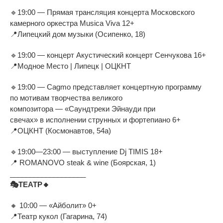
🔹
19:00
—
Прямая трансляция концерта Московского
камерного оркестра Musica Viva 12+
📍
Липецкий дом музыки (Осипенко, 18)
🔹
19:00
—
концерт Акустический концерт Сенчукова 16+
📍
Модное Место | Липецк | ОЦКНТ
🔹
19:00
—
Cagmo представляет концертную программу
по
мотивам творчества великого
композитора
—
«
Саундтреки Эйнауди при
свечах
»
в
исполнении струнных и
фортепиано 6+
📍
ОЦКНТ (Космонавтов, 54а)
🔹
19:00
—
23:00
—
выступление Dj
TIMIS 18+
📍
ROMANOVO steak
& wine (Боярская, 1)
___________________
🎭
ТЕАТР
🔸
🔸
10:00
—
«
Айболит
»
0+
📍
Театр кукол (Гагарина, 74)