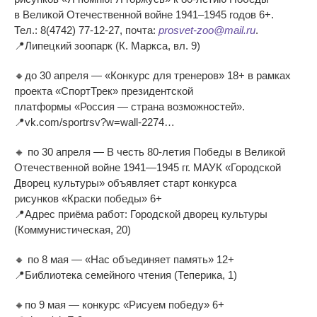
в
Великой Отечественной войне 1941
–
1945 годов 6+.
Тел.:
8(4742) 77-12-27
, почта:
prosvet-zoo
@mail.ru
.
📍
Липецкий зоопарк (К. Маркса, вл. 9)
🔸
до
30 апреля
—
«
Конкурс для тренеров
»
18+ в
рамках
проекта
«
СпортТрек
»
президентской
платформы
«
Россия
—
страна возможностей
»
.
📍
vk.com/sportrsv?w=
wall-2274
…
🔸
по
30 апреля
—
В
честь
80-летия
Победы в
Великой
Отечественной войне
1941
—
1945 гг.
МАУК
«
Городской
Дворец культуры
»
объявляет старт конкурса
рисунков
«
Краски победы
»
6+
📍
Адрес приёма работ: Городской дворец культуры
(Коммунистическая, 20)
🔸
по
8
мая
—
«
Нас объединяет память
»
12+
📍
Библиотека семейного чтения (Теперика, 1)
🔸
по
9
мая
—
конкурс
«
Рисуем победу
»
6+