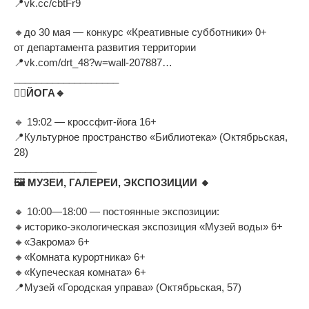
📍
vk.cc/cbtFr9
🔸
до
30
мая
—
конкурс
«
Креативные субботники
»
0+
от
департамента развития территории
📍
vk.com/drt_48?w=
wall-207887
…
___________________
🧘
ЙОГА
🔹
🔹
19:02
—
кроссфит-йога
16+
📍
Культурное пространство
«
Библиотека
»
(Октябрьская,
28)
_______________
🖼
МУЗЕИ, ГАЛЕРЕИ, ЭКСПОЗИЦИИ
🔸
🔸
10:00
—
18:00
—
постоянные экспозиции:
🔸
историко-экологическая
экспозиция
«
Музей воды
»
6+
🔸
«
Закрома
»
6+
🔸
«
Комната курортника
»
6+
🔸
«
Купеческая комната
»
6+
📍
Музей
«
Городская управа
»
(Октябрьская, 57)