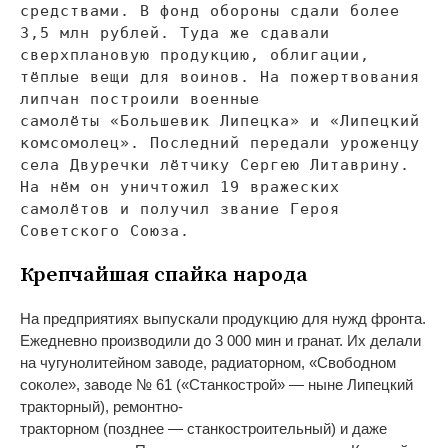
средствами. В
фонд обороны сдали более
3,5
млн
рублей. Туда
же сдавали
сверхплановую продукцию, облигации,
тёплые вещи для воинов. На
пожертвования
липчан построили военные
самолёты
«
Большевик Липецка
»
и
«
Липецкий
комсомолец
»
. Последний передали уроженцу
села Двуречки лётчику Сергею Литаврину.
На
нём он
уничтожил 19 вражеских
самолётов и
получил звание Героя
Советского Союза.
Крепчайшая спайка народа
На
предприятиях выпускали продукцию для нужд фронта.
Ежедневно производили до
3
000
мин и
гранат. Их
делали
на
чугунолитейном заводе, радиаторном,
«
Свободном
соколе
»
, заводе
№
61 (
«
Станкострой
»
—
ныне Липецкий
тракторный),
ремонтно-
тракторном
(позднее
—
станкостроительный) и
даже