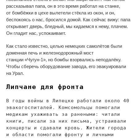
рассказывал папа, он
в
это время работал на
станке,
от
бомбёжки в
цехе вылетели стёкла из
окон, и
он,
беспокоясь о
нас, бросился домой. Как сейчас вижу: папа
открывает дверь, бледный, мы
кидаемся к
нему, плачем.
Он
гладит нас, успокаивает.
Как стало известно, целью немецких самолётов были
доменная печь и
железнодорожный мост
станции
«
Чугун-1
»
, но
бомбы взорвались неподалёку.
Чтобы сберечь оборудование завода, его эвакуировали
на
Урал.
Липчане для фронта
В
годы войны в
Липецке работали около 40
эвакогоспиталей. Комсомольцы помогали
медикам ухаживать за
ранеными: читали
книги, писали за
них письма, устраивали
концерты и
сдавали кровь. Жители города
и
области помогали фронту и
личными