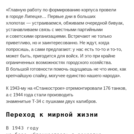
«
Главную работу по
формированию корпуса провели
в
городе Липецке
…
Первые дни в
больших
хлопотах
—
устраиваемся, обживаем очередной бивуак,
устанавливаем связь с
местными партийными
и
советскими организациями. Встречают не
только
приветливо, но
и
заинтересованно. Не
ждут, когда
попросишь, а
сами предлагают: у
нас есть
то-то
и
то-то
,
может быть, пригодится для войск. И
это при крайне
ограниченных возможностях городского хозяйства.
В
большой готовности помочь ощущаешь не
что иное, как
крепчайшую спайку, могучее единство нашего народа
»
.
К
1943-му
на
«
Станкострое
»
отремонтировали 176 танков,
а
с
1944 года стали производить
знаменитые
Т-34
с
пушками двух калибров.
Переход к
мирной жизни
В
1943 году