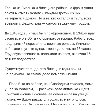
Только из
Липецка и
Липецкого района на
фронт ушли
почти 46 тысяч человек, каждый третий из
них
не
вернулся домой. Но
и
те, кто остался в
тылу, тоже
воевали с
фашистами
—
самоотверженным трудом.
До
1943 года Липецк был прифронтовым. В
1941-м
враг
стоял всего в
60-ти
километрах от
города. Работу всех
предприятий перевели на
военные рельсы. Липчане
работали круглые сутки, смены длились по
16 часов.
Трудовую повинность наложили на
всех, включая
16-
летних
подростков.
Существует легенда, что Липецк в
годы войны
не
бомбили. На
самом деле бомбёжки были.
—
Папа был на
работе, на
«
Свободном соколе
»
, мама
ушла за
молоком,
—
рассказывала липчанка Лидия
Константиновна Тихонова, её семья жила на
улице
Газина.
—
Вдруг раздался грохот, всё затряслось,
посыпались стёкла в
окнах. Мы
закричали
…
Как потом