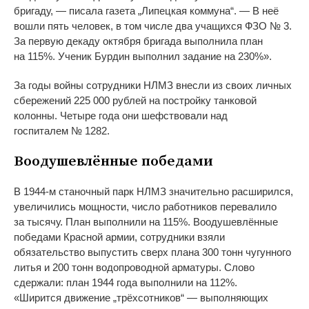
бригаду,
—
писала газета
„
Липецкая коммуна
“
.
—
В
неё
вошли пять человек, в
том числе два учащихся ФЗО
№
3.
За
первую декаду октября бригада выполнила план
на
115%. Ученик Бурдин выполнил задание на
230%
»
.
За
годы войны сотрудники НЛМЗ внесли из
своих личных
сбережений 225
000
рублей на
постройку танковой
колонны. Четыре года они шефствовали над
госпиталем
№
1282.
Воодушевлённые победами
В
1944-м
станочный парк НЛМЗ значительно расширился,
увеличились мощности, число работников перевалило
за
тысячу. План выполнили на
115%. Воодушевлённые
победами Красной армии, сотрудники взяли
обязательство выпустить сверх плана 300 тонн чугунного
литья и
200 тонн водопроводной арматуры. Слово
сдержали: план 1944 года выполнили на
112%.
«
Ширится движение
„
трёхсотников
“
—
выполняющих