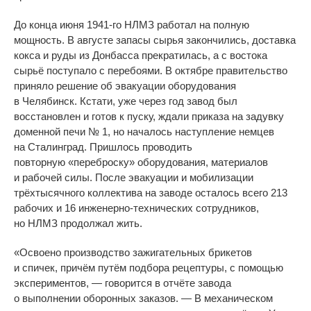
До
конца июня
1941-го
НЛМЗ работал на
полную
мощность. В
августе запасы сырья закончились, доставка
кокса и
руды из
Донбасса прекратилась, а
с
востока
сырьё поступало с
перебоями. В
октябре правительство
приняло решение об
эвакуации оборудования
в
Челябинск. Кстати, уже через год завод был
восстановлен и
готов к
пуску, ждали приказа на
задувку
доменной печи
№
1, но
началось наступление немцев
на
Сталинград. Пришлось проводить
повторную
«
переброску
»
оборудования, материалов
и
рабочей силы. После эвакуации и
мобилизации
трёхтысячного коллектива на
заводе осталось всего 213
рабочих и
16
инженерно-технических
сотрудников,
но
НЛМЗ продолжал жить.
«
Освоено производство зажигательных брикетов
и
спичек, причём путём подбора рецептуры, с
помощью
экспериментов,
—
говорится в
отчёте завода
о
выполнении оборонных заказов.
—
В
механическом