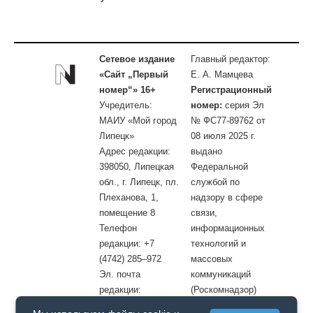
Сетевое издание
Главный редактор:
«Сайт „Первый
Е. А. Мамцева
номер“» 16+
Регистрационный
Учредитель:
номер:
серия Эл
МАИУ «Мой город
№ ФС77-89762 от
Липецк»
08 июля 2025 г.
Адрес редакции:
выдано
398050, Липецкая
Федеральной
обл., г. Липецк, пл.
службой по
Плеханова, 1,
надзору в сфере
помещение 8
связи,
Телефон
информационных
редакции: +7
технологий и
(4742) 285–972
массовых
Эл. почта
коммуникаций
редакции:
(Роскомнадзор)
site@openlipetsk.ru