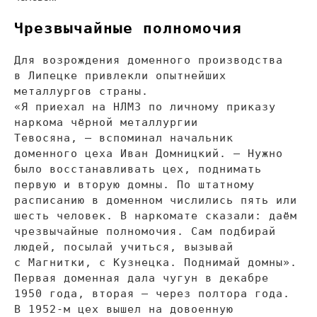
Чрезвычайные полномочия
Для возрождения доменного производства
в
Липецке привлекли опытнейших
металлургов страны.
«
Я
приехал на
НЛМЗ по
личному приказу
наркома чёрной металлургии
Тевосяна,
—
вспоминал начальник
доменного цеха Иван Домницкий.
—
Нужно
было восстанавливать цех, поднимать
первую и
вторую домны. По
штатному
расписанию в
доменном числились пять или
шесть человек. В
наркомате сказали: даём
чрезвычайные полномочия. Сам подбирай
людей, посылай учиться, вызывай
с
Магнитки, с
Кузнецка. Поднимай домны
»
.
Первая доменная дала чугун в
декабре
1950 года, вторая
—
через полтора года.
В
1952-м
цех вышел на
довоенную