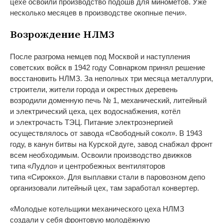
цехе освоили производство подошв для миномётов. Уже
несколько месяцев в
производстве окопные печи
»
.
Возрождение НЛМЗ
После разгрома немцев под Москвой и
наступления
советских войск в
1942 году Совнарком принял решение
восстановить НЛМЗ. За
неполных три месяца металлурги,
строители, жители города и
окрестных деревень
возродили доменную печь
№
1, механический, литейный
и
электрический цеха, цех водоснабжения, котёл
и
электрочасть ТЭЦ. Питание электроэнергией
осуществлялось от
завода
«
Свободный сокол
»
. В
1943
году, в
канун битвы на
Курской дуге, завод снабжал фронт
всем необходимым. Освоили производство движков
типа
«
Лудло
»
и
центробежных вентиляторов
типа
«
Сирокко
»
. Для выплавки стали в
паровозном депо
организовали литейный цех, там заработал конвертер.
«
Молодые котельщики механического цеха НЛМЗ
создали у
себя фронтовую молодёжную