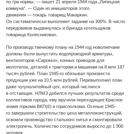
по
три нормы,
—
пишет 21 апреля 1944 года
„
Липецкая
коммуна
“
.
—
Один из
инициаторов этого
движения
—
токарь товарищ Макаркин.
Он
систематически выполняет задание на
300%. В
число
передовиков выдвинулась и
бригада котельщиков
товарища Колесникова
»
.
По
производственному плану на
1944 год новолипчане
должны были выпустить водопроводной арматуры,
вентиляторов
«
Сирокко
»
, конных приводов для
молотилок, деталей к
тракторам и
машинам на
8
млн 187
тысяч рублей. План
1945-го
обязывал произвести
продукции уже на
10,5
млн
рублей. Перевыполнил план
даже чугунолитейный цех, который числился
в
отстающих. НЛМЗ добился лучших результатов среди
коллективов города, ему вручили переходящее Красное
знамя горкома ВКП(б) и
горисполкома. Осенью
1945-
го
завершили строительство цеха металлоконструкций,
освоили производство стального литья и
смонтировали
электропечь. Количество сотрудников выросло до
1
900
человек.