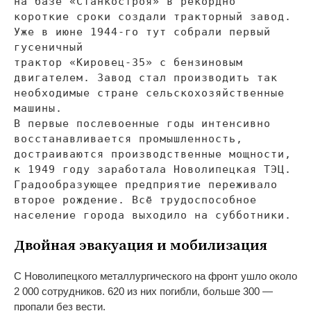
на
базе
«
Станкостроя
»
в
рекордно
короткие сроки создали тракторный завод.
Уже в
июне
1944-го
тут собрали первый
гусеничный
трактор
«
Кировец-35
»
с
бензиновым
двигателем. Завод стал производить так
необходимые стране сельскохозяйственные
машины.
В
первые послевоенные годы интенсивно
восстанавливается промышленность,
достраиваются производственные мощности,
к
1949 году заработала Новолипецкая ТЭЦ.
Градообразующее предприятие переживало
второе рождение. Всё трудоспособное
население города выходило на
субботники.
Двойная эвакуация и
мобилизация
С
Новолипецкого металлургического на
фронт ушло около
2
000 сотрудников. 620 из
них погибли, больше 300
—
пропали без вести.