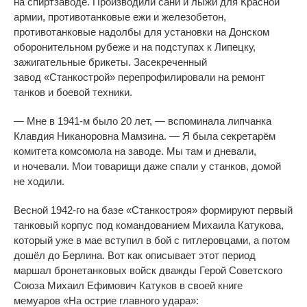
на
спиртзаводе. Производили сани и
лыжи для Красной
армии, противотанковые ежи и
железобетон,
противотанковые надолбы для установки на
Донском
оборонительном рубеже и
на
подступах к
Липецку,
зажигательные брикеты. Засекреченный
завод
«
Станкострой
»
перепрофилировали на
ремонт
танков и
боевой техники.
—
Мне в
1941-м
было 20 лет,
—
вспоминала липчанка
Клавдия Никаноровна Мамзина.
—
Я
была секретарём
комитета комсомола на
заводе. Мы
там и
дневали,
и
ночевали. Мои товарищи даже спали у
станков, домой
не
ходили.
Весной
1942-го
на
базе
«
Станкостроя
»
формируют первый
танковый корпус под командованием Михаила Катукова,
который уже в
мае вступил в
бой с
гитлеровцами, а
потом
дошёл до
Берлина. Вот как описывает этот период
маршал бронетанковых войск дважды Герой Советского
Союза Михаил Ефимович Катуков в
своей книге
мемуаров
«
На
острие главного удара
»
: