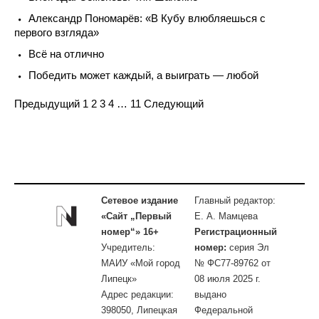
Александр Пономарёв: «В Кубу влюбляешься с
первого взгляда»
Всё на отлично
Победить может каждый, а выиграть — любой
Navigation
Предыдущий
1
2
3
4
…
11
Следующий
Сетевое издание
Главный редактор:
«Сайт „Первый
Е. А. Мамцева
номер“» 16+
Регистрационный
Учредитель:
номер:
серия Эл
МАИУ «Мой город
№ ФС77-89762 от
Липецк»
08 июля 2025 г.
Адрес редакции:
выдано
398050, Липецкая
Федеральной