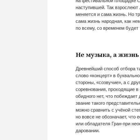
на
фестивальной площадке 
наступившей. Так взрослеют 
меняется и
сама жизнь. Но
т
сама жизнь народная, как не
по
всему, со
временем будет 
Не
музыка, а
жизнь
Древнейший способ отбора т
слово
«
концерт
»
в
буквально
стороны,
«
созвучие
»
, а
с
дру
соревнования, проходящие в
обидного нет, что побеждает
звание такого представитель
можно сравнить с
учёной сте
но
вовсе не
обозначает, что 
или обладателя
Гран-при
нео
даровании.