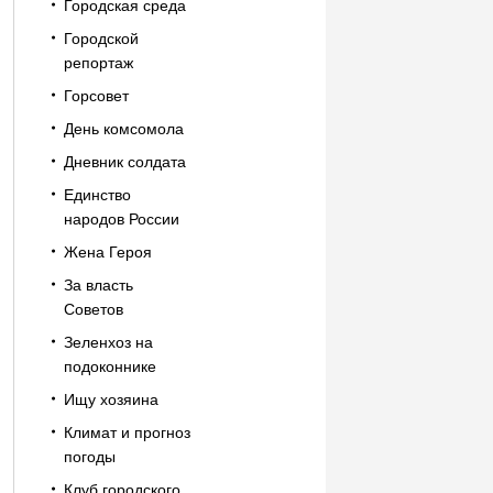
Городская среда
Городской
репортаж
Горсовет
День комсомола
Дневник солдата
Единство
народов России
Жена Героя
За власть
Советов
Зеленхоз на
подоконнике
Ищу хозяина
Климат и прогноз
погоды
Клуб городского