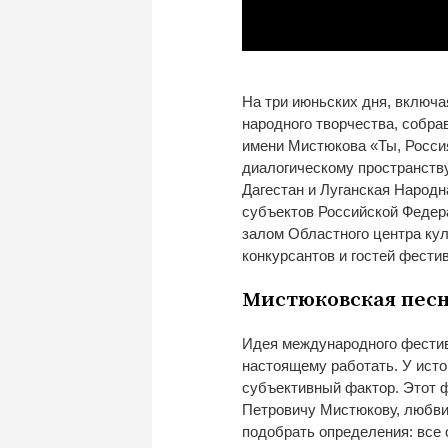
На
три июньских дня, включа
народного творчества, собра
имени Мистюкова
«
Ты, Росси
диалогическому пространству
Дагестан и
Луганская Народн
субъектов Российской Федер
залом Областного центра кул
конкурсантов и
гостей фести
Мистюковская пес
Идея международного фести
настоящему
работать. У
исто
субъективный фактор. Этот 
Петровичу Мистюкову, любви 
подобрать определения: все