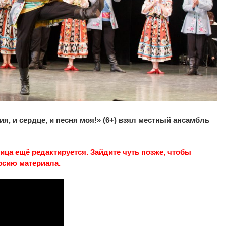
я, и сердце, и песня моя!» (6+) взял местный ансамбль
ица ещё редактируется. Зайдите чуть позже, чтобы
рсию материала.