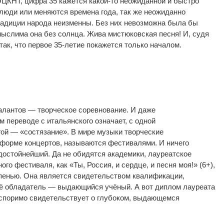
ОЦКНТ, цифра 35 кажется
какой-то
неожиданной и
быстро
люди или меняются времена года, так
же неожиданно
радиции народа неизменны. Без них невозможна была
бы
мыслима она без солнца. Жива мистюковская песня! И, судя
так, что первое
35-летие
покажется только началом.
алантов
—
творческое соревнование. И
даже
м переводе с
итальянского означает, с
одной
гой
—
«
состязание
»
. В
мире музыки творческие
форме концертов, называются фестивалями. И
ничего
 достойнейший. Да
не
обидятся академики, лауреатское
ного фестиваля, как
«
Ты, Россия, и
сердце, и
песня моя!
» (6+)
,
пенью. Она является свидетельством квалификации,
её обладатель
—
выдающийся учёный. А
вот диплом лауреата
споримо свидетельствует о
глубоком, выдающемся