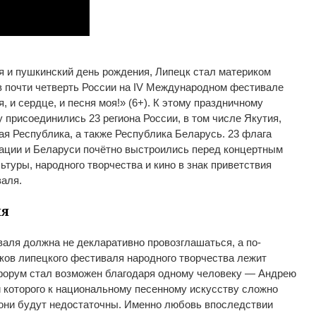
я и
пушкинский день рождения, Липецк стал материком
в почти четверть России на
IV
Международном фестивале
я, и
сердце, и
песня моя!
» (6+)
. К
этому праздничному
 присоединились 23 региона России, в
том числе Якутия,
ая Республика, а
также Республика Беларусь. 23 флага
ации и
Беларуси почётно выстроились перед концертным
ьтуры, народного творчества и
кино в
знак приветствия
валя.
ня
валя должна не
декларативно провозглашаться, а
по-
ков липецкого фестиваля народного творчества лежит
форум стал возможен благодаря одному человеку
—
Андрею
которого к
национальному песенному искусству сложно
 они будут недостаточны. Именно любовь впоследствии