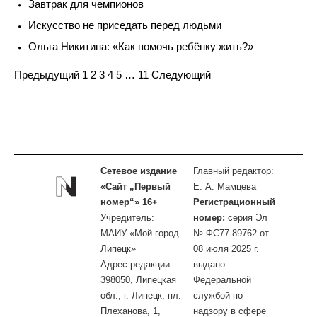
Завтрак для чемпионов
Искусство не приседать перед людьми
Ольга Никитина: «Как помочь ребёнку жить?»
Navigation
Предыдущий
1
2
3
4
5
…
11
Следующий
Сетевое издание
Главный редактор:
«Сайт „Первый
Е. А. Мамцева
номер“» 16+
Регистрационный
Учредитель:
номер:
серия Эл
МАИУ «Мой город
№ ФС77-89762 от
Липецк»
08 июля 2025 г.
Адрес редакции:
выдано
398050, Липецкая
Федеральной
обл., г. Липецк, пл.
службой по
Плеханова, 1,
надзору в сфере