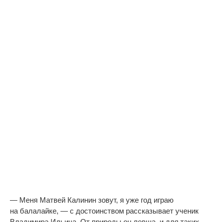
—
Меня Матвей Калинин зовут, я
уже год играю
на
балалайке,
—
с
достоинством рассказывает ученик
Владимира Ильича. От
природы он
левша, и
для таких