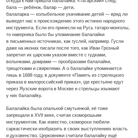
откуда к
нам пришла балалайка.
«
Татарский
»
след:
бала
—
ребёнок, балар
—
дети,
балаларка
—
колыбельное укачивание детей
—
вряд
ли
выведет нас к
происхождению этого истинно народного
инструмента. Если его принесли на
Русь
татаро-монголы
,
то
наверняка было
бы упоминание балалайки
в
письменных источниках, как гуслей, например. Гусли
даже на
иконах писали после того, как Иван Грозный
запретил их
царским указом вместе с
гудками,
волынками, домрами
—
прообразами балалайки,
трещотками и
свирелями. А
о
балалайке упоминается
лишь в
1688 году, в
документе
«
Память из
стрелецкого
приказа в
малороссийский приказ
»
, где крестьяне едут
через Яузские ворота в
Москве и
стрельцы изымают
у
них балалайку.
Балалайка была опальной смутьянкой, её тоже
запрещали в
XVII веке, считая скоморошьим
инструментом. Как известно, скоморохи любили
саркастически изобразить в
своих выступлениях власть
и
духовенство. Церковники считали балалайку ещё