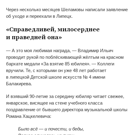
Через несколько месяцев Шеламовы написали заявление
об
уходе и
переехали в
Липецк.
«
Справедливей, милосерднее
и
праведней она
»
—
А
это моя любимая награда,
—
Владимир Ильич
проводит рукой по
поблёскивающей жёлтым на
красном
бархате медали
«
За
взятие 85 юбилея
»
.
—
Коллеги
вручили. Те, с
которыми он
уже 48 лет работает
в
липецкой Детской школе искусств
№
4 имени
Балакирева.
И
взявший
90-летие
за
середину юбиляр читает свежее,
январское, висящее на
стене учебного класса
поздравление от
бывшего директора музыкальной школы
Романа Хацкелевича:
Было всё
—
и
почести, и
беды,