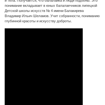
и
тела. Получается, что балалайка и
люди подобны. Это
понимание вкладывает в
юных балалаечников липецкой
Детской школы искусств
№
4 имени Балакирева
Владимир Ильич Шеламов. Учит собранности, пониманию
глубинной красоты и
искусству доброты.