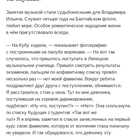
Занятия музыкой стали судьбоносными для Владимира
Ильича. Служил четыре года на
Балтийском флоте,
любил море. Особое романтическое ощущение жизни
в
нём присутствовало всегда.
—
На
Кубу ходили,
—
показывает фотографию
с
построенными на
палубе моряками.
—
Но
вот так
случилось, что пришлось поступать в
Липецкое
музыкальное училище. Пришёл смотреть результаты
экзаменов, пальцем по
алфавитному списку провёл
несколько раз
—
нет моей фамилии. Вокруг ребята
поздравляют друг друга с
поступлением, обнимаются.
Я
расстроился, стою у
окна. Тут ко
мне девчонка,
поступившая на
хоровое дирижирование,
подбегает:
«
Ну
что, поступил?
»
—
«
Нет
»
. Она скользнула
по
списку будущих студентов:
«
Так вот
же
ты!
»
Я
и
впрямь заметил в
списке зачисленных на
первый
курс свою фамилию, которую от
волнения глаза поначалу
не
увидели. И
так обрадовался, что девчонку эту