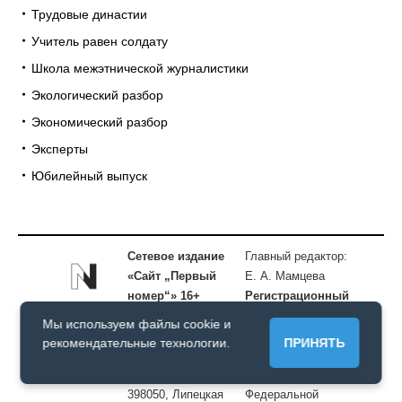
Трудовые династии
Учитель равен солдату
Школа межэтнической журналистики
Экологический разбор
Экономический разбор
Эксперты
Юбилейный выпуск
Сетевое издание
Главный редактор:
«Сайт „Первый
Е. А. Мамцева
номер“» 16+
Регистрационный
Учредитель:
номер:
серия Эл
Мы используем файлы cookie и
МАИУ «Мой город
№ ФС77-89762 от
рекомендательные технологии.
ПРИНЯТЬ
Липецк»
08 июля 2025 г.
Адрес редакции:
выдано
398050, Липецкая
Федеральной