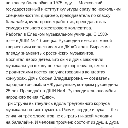
по
классу балалайки, в
1975 году
—
Московский
государственный институт культуры сразу по
нескольким
специальностям: дирижёр, преподаватель по
классу
балалайки, культпросветработник, преподаватель
самодеятельного оркестрового коллектива.
Работал в
Елецком музыкальном училище. С
1980-
го
—
в
ДШИ
№
4 Липецка. Руководил вместе с
женой
творческими коллективами в
ДК
«
Сокол
»
. Вырастил
плеяду знаменитых российских музыкантов.
Воспитал двоих детей. Его сын и
дочь закончили
музыкальную школу по
классу фортепиано, вместе
с
родителями постоянно участвовали в
концертах,
конкурсах. Дочь Софья Владимировна
—
создатель
народного ансамбля
«
Журавушка
»
, которым руководила
25 лет. Преподаёт в
ДШИ
№
4. Руководитель ансамбля
народного пения
«
Диво
»
.
Три струны вытянулись вдоль треугольного корпуса
музыкального инструмента. Разум, сердце и
рука
—
без
слияния трёх элементов не
сыграть никакой мелодии
на
балалайке. И
человек троичен: состоит из
души, духа