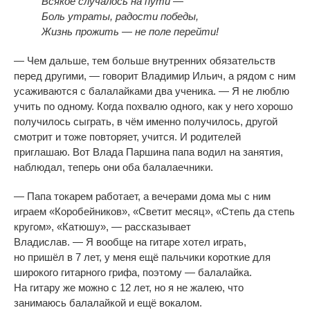
Всякое случалось на
пути
—
Боль утраты, радости победы,
Жизнь прожить
—
не
поле перейти!
—
Чем дальше, тем больше внутренних обязательств
перед другими,
—
говорит Владимир Ильич, а
рядом с
ним
усаживаются с
балалайками два ученика.
—
Я
не
люблю
учить по
одному. Когда похвалю одного, как у
него хорошо
получилось сыграть, в
чём именно получилось, другой
смотрит и
тоже повторяет, учится. И
родителей
приглашаю. Вот Влада Паршина папа водил на
занятия,
наблюдал, теперь они оба балалаечники.
—
Папа токарем работает, а
вечерами дома мы
с
ним
играем
«
Коробейников
»
,
«
Светит месяц
»
,
«
Степь да
степь
кругом
»
,
«
Катюшу
»
,
—
рассказывает
Владислав.
—
Я
вообще на
гитаре хотел играть,
но
пришёл в
7 лет, у
меня ещё пальчики короткие для
широкого гитарного грифа, поэтому
—
балалайка.
На
гитару
же можно с
12 лет, но
я
не
жалею, что
занимаюсь балалайкой и
ещё вокалом.