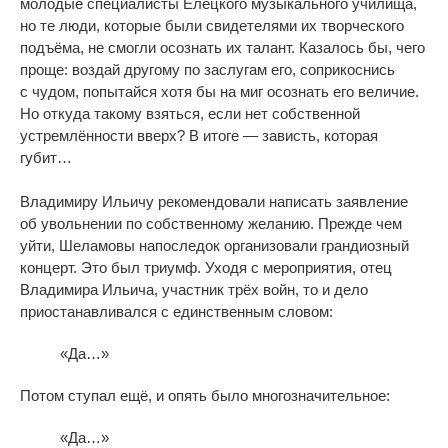
молодые специалисты Елецкого музыкального училища,
но
те
люди, которые были свидетелями их
творческого
подъёма, не
смогли осознать их
талант. Казалось
бы, чего
проще: воздай другому по
заслугам его, соприкоснись
с
чудом, попытайся хотя
бы на
миг осознать его величие.
Но
откуда такому взяться, если нет собственной
устремлённости вверх? В
итоге
—
зависть, которая
губит
…
Владимиру Ильичу рекомендовали написать заявление
об
увольнении по
собственному желанию. Прежде чем
уйти, Шеламовы напоследок организовали грандиозный
концерт. Это был триумф. Уходя с
мероприятия, отец
Владимира Ильича, участник трёх войн, то
и
дело
приостанавливался с
единственным словом:
«
Да
…
»
Потом ступал ещё, и
опять было многозначительное:
«
Да
…
»