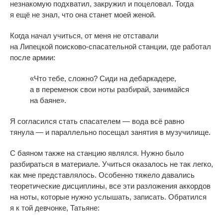
незнакомую подхватил, закружил и
поцеловал. Тогда
я
ещё не
знал, что она станет моей женой.
Когда начал учиться, от
меня не
отставали
на
Липецкой
поисково-спасательной
станции, где работал
после армии:
«
Что тебе, сложно? Сиди на
дебаркадере,
а
в
переменок свои ноты разбирай, занимайся
на
баяне
»
.
Я
согласился стать спасателем
—
вода всё равно
тянула
—
и
параллельно посещал занятия в
музучилище.
С
баяном также на
станцию являлся. Нужно было
разбираться в
материале. Учиться оказалось не
так легко,
как мне представлялось. Особенно тяжело давались
теоретические дисциплины, все эти разложения аккордов
на
ноты, которые нужно услышать, записать. Обратился
я
к
той девчонке, Татьяне: