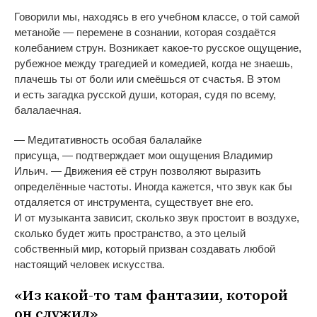
Говорили мы, находясь в
его учебном классе, о
той самой
метанойе
—
перемене в
сознании, которая создаётся
колебанием струн. Возникает
какое-то
русское ощущение,
рубежное между трагедией и
комедией, когда не
знаешь,
плачешь ты
от
боли или смеёшься от
счастья. В
этом
и
есть загадка русской души, которая, судя по
всему,
балалаечная.
—
Медитативность особая балалайке
присуща,
—
подтверждает мои ощущения Владимир
Ильич.
—
Движения её струн позволяют выразить
определённые частоты. Иногда кажется, что звук как
бы
отдаляется от
инструмента, существует вне его.
И
от
музыканта зависит, сколько звук простоит в
воздухе,
сколько будет жить пространство, а
это целый
собственный мир, который призван создавать любой
настоящий человек искусства.
«
Из
какой-то
там фантазии, которой
он
служил
»