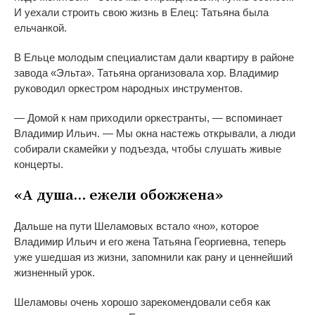
И
уехали строить свою жизнь в
Елец: Татьяна была
ельчанкой.
В
Ельце молодым специалистам дали квартиру в
районе
завода
«
Эльта
»
. Татьяна организовала хор. Владимир
руководил оркестром народных инструментов.
—
Домой к
нам приходили оркестранты,
—
вспоминает
Владимир Ильич.
—
Мы
окна настежь открывали, а
люди
собирали скамейки у
подъезда, чтобы слушать живые
концерты.
«
А
душа
…
ежели обожжена
»
Дальше на
пути Шеламовых встало
«
но
»
, которое
Владимир Ильич и
его жена Татьяна Георгиевна, теперь
уже ушедшая из
жизни, запомнили как рану и
ценнейший
жизненный урок.
Шеламовы очень хорошо зарекомендовали себя как