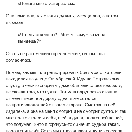
«
Помоги мне с
материалом
»
.
Она помогала, мы
стали
дружить, месяца два, а
потом
я
сказал:
«
Что мы
ходим-то
?.. Может, замуж за
меня
выйдешь?
»
Очень её рассмешило предложение, однако она
согласилась.
Помню, как мы
шли регистрировать брак в
загс, который
находился на
улице Октябрьской. Идя по
Петровскому
спуску, о
чём-то
спорили, даже обидные слова говорили,
не
сказав того, что нужно. Татьяна вдруг резко отошла
от
меня, перешла дорогу одна, я
же остался
на
противоположной от
загса стороне. Смотрю на
неё
издалека, а
она на
меня смотрит и
не
смотрит будто. И
так
мне жалко стало: и
себя, и
её, и
души, вложенной во
всё,
что подумал:
«
Что я
горячусь-то
? Значит, судьба такая,
надо жениться!
»
Союз мы
отпраздновали, купив сосисок.