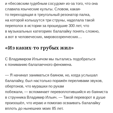
и
«
бесовским гудебным сосудом
»
из-за
того, что она
славила языческие культы. Словом,
какая-
то
переходящая в
треугольный резонатор палка,
на
которой колышутся три струны, наделала такой
переполох в
истории за
прошедшие 300 лет, что
в
музыкальных категориях балалайку понять сложно,
а
вот в
человеческих, мировоззренческих
…
«
Из
каких-то
грубых жил
»
С
Владимиром Ильичом мы
пытались подобраться
к
пониманию балалаечного феномена.
—
Я
начинал заниматься баяном, но, когда услышал
балалайку, был настолько поражён переливами звуков,
обертонов, что мурашки по
рукам
побежали,
—
вспоминает перевоплотившийся из
баяниста
в
струнника Владимир Ильич.
—
Такой переворот в
душе
произошёл, что играю и
помогаю осваивать балалайку
вплоть до
нынешних моих 85 лет.