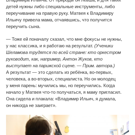
детей нужны либо специальные инструменты, либо
переучивание на
правую руку. Матвея к
Владимиру
Ильичу привела мама, отчаявшись, что получится
переучить сына.
—
Тоже ей
поначалу сказал, что мне фокусы не
нужны,
у
нас классика, и
я
работаю на
результат.
(Ученики
Шеламова трудятся по
всей стране: кто оркестром
руководит, как, например, Антон Жуков, кто
выступает на
парижской сцене.
—
Прим. автора.)
А
результат
—
это сделать из
ребёнка,
во-первых
,
человека, а
во-вторых
, специалиста. Но
он
молодец
у
меня парень: мучились мы, но
переучились. Когда
начало у
Матвея
что-то
получаться, я
маму пригласил.
Она сидела и
плакала:
«
Владимир Ильич, я
думала,
он
никогда не
заиграет
»
.