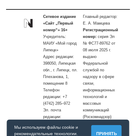
Сетевое издание
Главный редактор:
«Сайт „Первый
Е. А. Мамцева
номер“» 16+
Регистрационный
Учредитель:
номер:
серия Эл
МАИУ «Мой город
№ ФС77-89762 от
Липецк»
08 июля 2025 г.
Адрес редакции:
выдано
398050, Липецкая
Федеральной
обл., г. Липецк, пл.
службой по
Плеханова, 1,
надзору в сфере
помещение 8
связи,
Телефон
информационных
редакции: +7
технологий и
(4742) 285–972
массовых
Эл. почта
коммуникаций
редакции:
(Роскомнадзор)
site@openlipetsk.ru
Мы используем файлы cookie и
Первый номер © / Допускается цитирование материалов с
рекомендательные технологии.
ПРИНЯТЬ