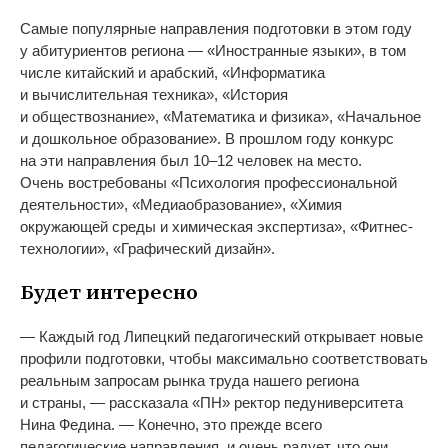
Самые популярные направления подготовки в
этом году
у
абитуриентов региона
—
«
Иностранные языки
»
, в
том
числе китайский и
арабский,
«
Информатика
и
вычислительная техника
»
,
«
История
и
обществознание
»
,
«
Математика и
физика
»
,
«
Начальное
и
дошкольное образование
»
. В
прошлом году конкурс
на
эти направления был 10
–
12 человек на
место.
Очень востребованы
«
Психология профессиональной
деятельности
»
,
«
Медиаобразование
»
,
«
Химия
окружающей среды и
химическая экспертиза
»
,
«
Фитнес-
технологии
»
,
«
Графический дизайн
»
.
Будет интересно
—
Каждый год Липецкий педагогический открывает новые
профили подготовки, чтобы максимально соответствовать
реальным запросам рынка труда нашего региона
и
страны,
—
рассказала
«
ПН
»
ректор педуниверситета
Нина Федина.
—
Конечно, это прежде всего
педагогические направления, и
очень радует, что они