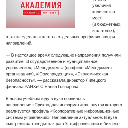
увеличил
количество
мест
(и
бюджетных,
и
платных),
а
также сделал акцент на
отдельных профилях внутри
направлений.
—
В
настоящее время следующие направления получили
развитие:
«
Государственное и
муниципальное
управление
»
,
«
Менеджмент
»
(профиль
«
Менеджмент
организации
»
),
«
Юриспруденция
»
,
«
Экономическая
безопасность
»
,
—
рассказала директор Липецкого
филиала РАНХиГС Елена Гончарова.
В
новом учебном году в
вузе появилось
направление
«
Прикладная информатика
»
, внутри которого
реализуется профиль
«
Корпоративные информационные
системы управления
»
. Направление актуальное. В
вузе
смотрели на
тренды: как растёт цифровизация в
бизнесе