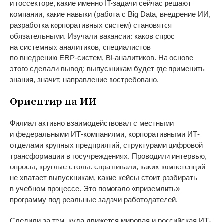
и
госсекторе, какие именно
IT-задачи
сейчас решают
компании, какие навыки (работа с
Big Data, внедрение ИИ,
разработка корпоративных систем) становятся
обязательными. Изучали вакансии: каков спрос
на
системных аналитиков, специалистов
по
внедрению
ERP-систем
,
BI-аналитиков
. На
основе
этого cделали вывод: выпускникам будет где применить
знания, значит, направление востребовано.
Ориентир на
ИИ
Филиал активно взаимодействовал с
местными
и
федеральными
ИТ-компаниями
, корпоративными
ИТ-
отделами
крупных предприятий, структурами цифровой
трансформации в
госучреждениях. Проводили интервью,
опросы, круглые столы: спрашивали, каких компетенций
не
хватает выпускникам, какие кейсы стоит разбирать
в
учебном процессе. Это помогало
«
приземлить
»
программу под реальные задачи работодателей.
Следили за
тем, куда движется мировая и
российская
ИТ-