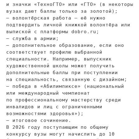
и
значки
«
ТехноГТО
»
или
«
ГТО
»
(в
некоторых
вузах дают баллы только за
золотой);
—
волонтёрская работа
—
её нужно
подтвердить личной книжкой волонтёра или
выпиской с
платформы dobro.ru;
—
служба в
армии;
—
дополнительное образование, если оно
соответствует профилю выбранной
специальности. Например, выпускник
художественной школы может получить
дополнительные баллы при поступлении
на
специальность, связанную с
дизайном;
—
победа в
«
Абилимпиксе
»
(национальный
или международный чемпионат
по
профессиональному мастерству среди
инвалидов и
лиц с
ограниченными
возможностями здоровья
»
);
—
итоговое сочинение.
В
2026 году поступающим по
общему
конкурсу вузы могут начислить до
10