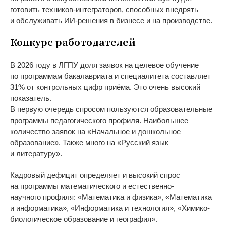
готовить
техников-интеграторов
, способных внедрять
и
обслуживать
ИИ-решения
в
бизнесе и
на
производстве.
Конкурс работодателей
В
2026 году в
ЛГПУ доля заявок на
целевое обучение
по
программам бакалавриата и
специалитета составляет
31% от
контрольных цифр приёма. Это очень высокий
показатель.
В
первую очередь спросом пользуются образовательные
программы педагогического профиля. Наибольшее
количество заявок на
«
Начальное и
дошкольное
образование
»
. Также много на
«
Русский язык
и
литературу
»
.
Кадровый дефицит определяет и
высокий спрос
на
программы математического и
естественно-
научного
профиля:
«
Математика и
физика
»
,
«
Математика
и
информатика
»
,
«
Информатика и
технология
»
,
«
Химико-
биологическое
образование и
география
»
.