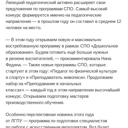
Липецкий педагогический активно расширяет свои
предложения по
программам СПО. Самый высокий
конкурс формируется именно на
педагогические
направления
—
в
прошлом году он
составил в
среднем 12
человек на
место.
—
В
этом году открываем новую и
максимально
востребованную программу в
рамках СПО
«
Дошкольное
образование
»
. Будем готовить ещё больше нужных
в
регионе воспитателей,
—
прокомментировала Нина
Федина.
—
Также новые программы СПО, которые
стартуют в
этом году:
«
Педагог по
физической культуре
и
спорту
»
и
«
Преподаватель живописи
»
. Продолжаем
набор на
«
Преподавание в
начальных
классах
»
—
каждый год в
этом направлении высочайший
конкурс. Открываем подготовку мастеров
производственного обучения.
Особенно перспективная новинка этого года
от
ЛГПУ
—
программа по
подготовке специалистов
по
работе с
искусственным интеллектом. Вуз будет