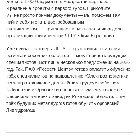
Больше 1
000 бюджетных мест, сотни партнёров
и
реальные проекты с
первого курса. Приходите,
мы
не
просто примем документы
—
мы
поможем вам
найти себя и
стать востребованным
специалистом,
—
приглашает в
вуз начальник отдела
организации абитуриентов ЛГТУ Юлия Бордюгова.
Уже сейчас партнёры ЛГТУ
—
крупнейшие компании
региона и
соседних областей
—
могут принять будущих
специалистов. Вот лишь несколько предложений на
2026
год. Так, П
АО
«
Россети Центр
»
готово оплатить обучение
трёх специалистов по
направлению
«
Электроэнергетика
и
электротехника
»
с
дальнейшим трудоустройством
в
Липецкой и
Орловской областях. Семь человек ждёт
Сасовский литейный завод из
Рязанской области. Ещё
трёх будущих металлургов готов обучить орловский
Ливгидромаш.