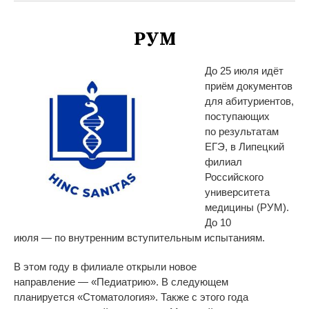
РУМ
До
25 июля идёт
приём документов
для абитуриентов,
поступающих
по
результатам
ЕГЭ, в
Липецкий
филиал
Российского
университета
медицины (РУМ).
До
10
июля
—
по
внутренним вступительным испытаниям.
В
этом году в
филиале открыли новое
направление
—
«
Педиатрию
»
. В
следующем
планируется
«
Стоматология
»
. Также с
этого года