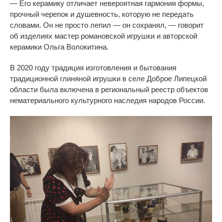
—
Его керамику отличает невероятная гармония формы,
прочный черепок и
душевность, которую не
передать
словами. Он
не
просто лепил
—
он
сохранял,
—
говорит
об
изделиях мастер романовской игрушки и
авторской
керамики Ольга Волокитина.
В
2020 году традиция изготовления и
бытования
традиционной глиняной игрушки в
селе Доброе Липецкой
области была включена в
региональный реестр объектов
нематериального культурного наследия народов России.