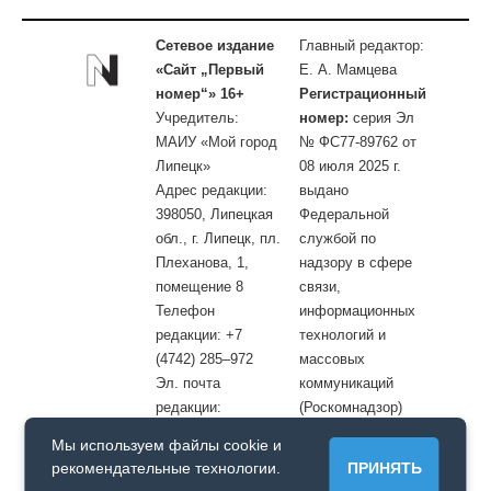
Сетевое издание
Главный редактор:
«Сайт „Первый
Е. А. Мамцева
номер“» 16+
Регистрационный
Учредитель:
номер:
серия Эл
МАИУ «Мой город
№ ФС77-89762 от
Липецк»
08 июля 2025 г.
Адрес редакции:
выдано
398050, Липецкая
Федеральной
обл., г. Липецк, пл.
службой по
Плеханова, 1,
надзору в сфере
помещение 8
связи,
Телефон
информационных
редакции: +7
технологий и
(4742) 285–972
массовых
Эл. почта
коммуникаций
редакции:
(Роскомнадзор)
site@openlipetsk.ru
Мы используем файлы cookie и
Первый номер © / Допускается цитирование материалов с
рекомендательные технологии.
ПРИНЯТЬ
обязательной прямой гиперссылкой на страницу, с которой