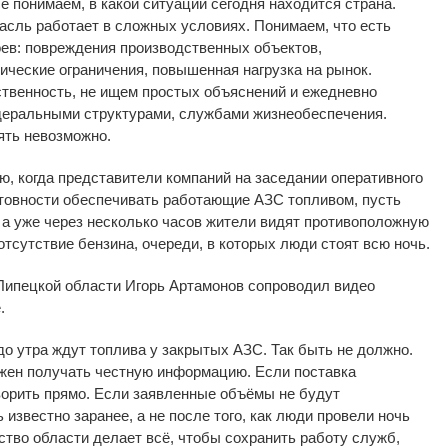
е понимаем, в
какой ситуации сегодня находится страна.
асль работает в
сложных условиях. Понимаем, что есть
ев: повреждения производственных объектов,
тические ограничения, повышенная нагрузка на
рынок.
твенность, не
ищем простых объяснений и
ежедневно
деральными структурами, службами жизнеобеспечения.
ять невозможно.
, когда представители компаний на
заседании оперативного
товности обеспечивать работающие АЗС топливом, пусть
 а
уже через несколько часов жители видят противоположную
отсутствие бензина, очереди, в
которых люди стоят всю ночь.
Липецкой области Игорь Артамонов сопроводил видео
.
до
утра ждут топлива у
закрытых АЗС. Так быть не
должно.
лжен получать честную информацию. Если поставка
ворить прямо. Если заявленные объёмы не
будут
 известно заранее, а
не
после того, как люди провели ночь
ство области делает всё, чтобы сохранить работу служб,