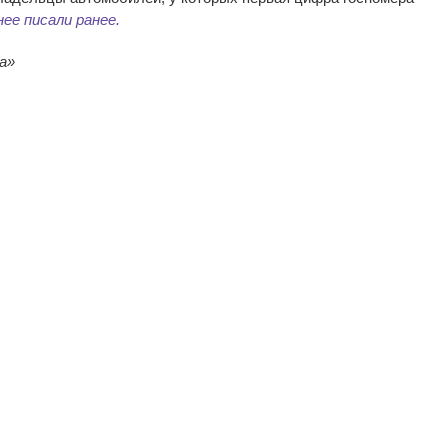
ее писали ранее.
а
»