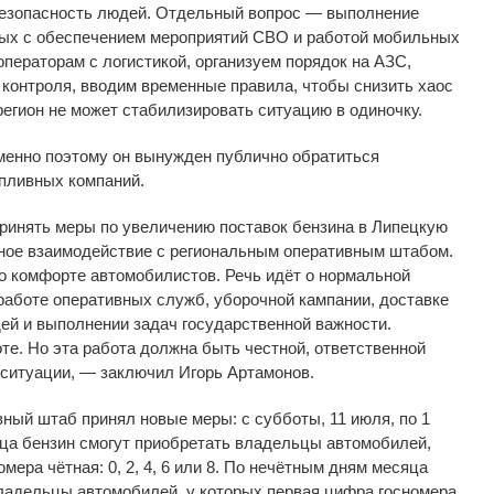
езопасность людей. Отдельный вопрос
—
выполнение
ых с
обеспечением мероприятий СВО и
работой мобильных
операторам с
логистикой, организуем порядок на
АЗС,
контроля, вводим временные правила, чтобы снизить хаос
регион не
может стабилизировать ситуацию в
одиночку.
именно поэтому он
вынужден публично обратиться
пливных компаний.
ринять меры по
увеличению поставок бензина в
Липецкую
ное взаимодействие с
региональным оперативным штабом.
о
комфорте автомобилистов. Речь идёт о
нормальной
работе оперативных служб, уборочной кампании, доставке
ей и
выполнении задач государственной важности.
те. Но
эта работа должна быть честной, ответственной
ситуации,
—
заключил Игорь Артамонов.
вный штаб принял новые меры: с субботы,
11 июля, по
1
ца бензин смогут приобретать владельцы автомобилей,
ера чётная: 0, 2, 4, 6 или 8. По
нечётным дням месяца
владельцы автомобилей, у
которых первая цифра госномера