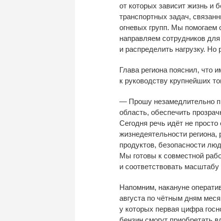
от
которых зависит жизнь и
б
транспортных задач, связанн
огневых групп. Мы
помогаем 
направляем сотрудников для 
и
распределить нагрузку. Но
Глава региона пояснил, что 
к
руководству крупнейших то
—
Прошу незамедлительно п
область, обеспечить прозрач
Сегодня речь идёт не
просто 
жизнедеятельности региона, 
продуктов, безопасности люд
Мы
готовы к
совместной рабо
и
соответствовать масштабу 
Напомним, накануне операти
августа по
чётным дням меся
у
которых первая цифра госном
бензин смогут приобретать 