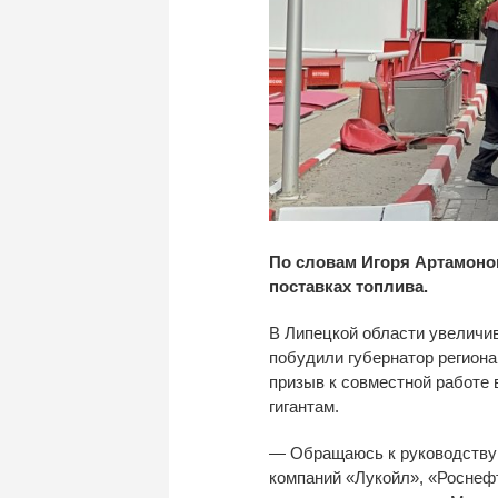
По словам Игоря Артамонов
поставках топлива.
В
Липецкой области увеличи
побудили губернатор регион
призыв к
совместной работе 
гигантам.
—
Обращаюсь к
руководству
компаний
«
Лукойл
»
,
«
Роснеф