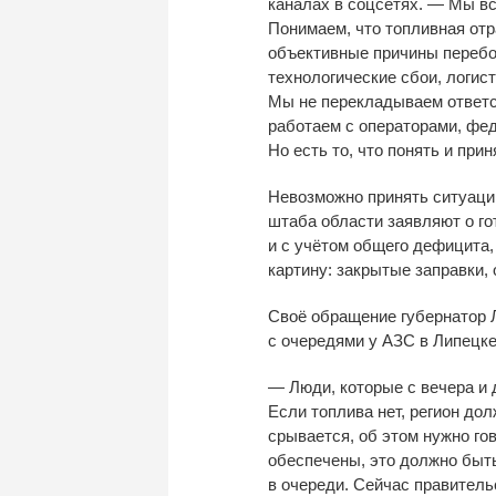
каналах в
соцсетях.
—
Мы
вс
Понимаем, что топливная отр
объективные причины перебо
технологические сбои, логис
Мы
не
перекладываем ответс
работаем с
операторами, фе
Но
есть то, что понять и
прин
Невозможно принять ситуацию
штаба области заявляют о
го
и
с
учётом общего дефицита,
картину: закрытые заправки, 
Своё обращение губернатор 
с
очередями у
АЗС в
Липецке
—
Люди, которые с
вечера и
Если топлива нет, регион до
срывается, об
этом нужно го
обеспечены, это должно быть
в
очереди. Сейчас правитель