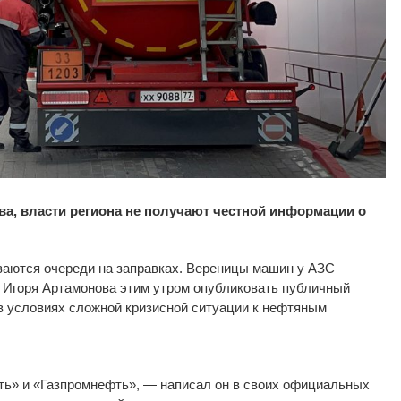
а, власти региона не получают честной информации о
ваются очереди на
заправках. Вереницы машин у
АЗС
а Игоря Артамонова этим утром опубликовать публичный
в
условиях сложной кризисной ситуации к
нефтяным
ть
»
и
«
Газпромнефть
»
,
—
написал он
в
своих официальных