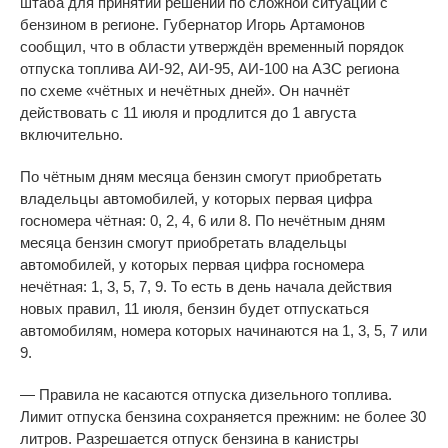
штаба для принятий решений по сложной ситуации с
бензином в регионе. Губернатор Игорь Артамонов
сообщил, что в области утверждён временный порядок
отпуска топлива
АИ-92
,
АИ-95
,
АИ-100
на
АЗС региона
по
схеме
«
чётных и
нечётных дней
»
. Он
начнёт
действовать с
11 июля и
продлится до
1 августа
включительно.
По
чётным дням месяца бензин смогут приобретать
владельцы автомобилей, у
которых первая цифра
госномера чётная: 0, 2, 4, 6 или 8. По
нечётным дням
месяца бензин смогут приобретать владельцы
автомобилей, у
которых первая цифра госномера
нечётная: 1, 3, 5, 7, 9. То
есть в
день начала действия
новых правил, 11 июля, бензин будет отпускаться
автомобилям, номера которых начинаются на
1, 3, 5, 7 или
9.
—
Правила не
касаются отпуска дизельного топлива.
Лимит отпуска бензина сохраняется прежним: не
более 30
литров. Разрешается отпуск бензина в
канистры