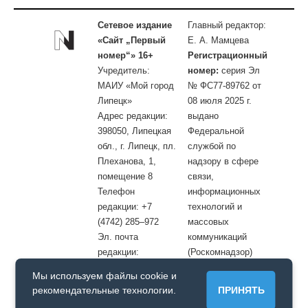
Сетевое издание
Главный редактор:
«Сайт „Первый
Е. А. Мамцева
номер“» 16+
Регистрационный
Учредитель:
номер:
серия Эл
МАИУ «Мой город
№ ФС77-89762 от
Липецк»
08 июля 2025 г.
Адрес редакции:
выдано
398050, Липецкая
Федеральной
обл., г. Липецк, пл.
службой по
Плеханова, 1,
надзору в сфере
помещение 8
связи,
Телефон
информационных
редакции: +7
технологий и
(4742) 285–972
массовых
Эл. почта
коммуникаций
редакции:
(Роскомнадзор)
site@openlipetsk.ru
Мы используем файлы cookie и
Первый номер © / Допускается цитирование материалов с
рекомендательные технологии.
ПРИНЯТЬ
обязательной прямой гиперссылкой на страницу, с которой