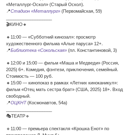
«Металлург-Оскол» (Старый Оскол).
📍
Стадион «Металлург»
(Первомайская, 59)
___________________
🎬КИНО🔸
🔸11:00 — «Субботний кинозал»: просмотр
художественного фильма «Алые паруса» 12+.
📍
Библиотека «Сокольская»
(пл. Константиновой, 3)
🔸12:00 и 15:00 — фильм «Маша и Медведи» (Россия,
2025) 6+. Комедия, фэнтези, приключения, семейный.
Стоимость — 100 руб.
🔸15:00 — кинопоказ в рамках «Летних киноканикул»:
фильм «Отец мать сестра брат» (США, 2025) 18+. Вход
свободный.
📍
ОЦКНТ
(Космонавтов, 54а)
___________________
🎭ТЕАТР🔹
🔹11:00 — премьера спектакля «Крошка Енот» по