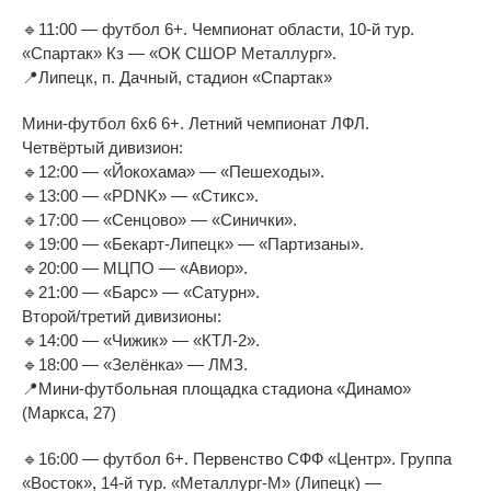
🔹11:00 — футбол 6+. Чемпионат области, 10-й тур.
«Спартак» Кз — «ОК СШОР Металлург».
📍Липецк, п. Дачный, стадион «Спартак»
Мини-футбол 6х6 6+. Летний чемпионат ЛФЛ.
Четвёртый дивизион:
🔹12:00 — «Йокохама» — «Пешеходы».
🔹13:00 — «PDNK» — «Стикс».
🔹17:00 — «Сенцово» — «Синички».
🔹19:00 — «Бекарт-Липецк» — «Партизаны».
🔹20:00 — МЦПО — «Авиор».
🔹21:00 — «Барс» — «Сатурн».
Второй/третий дивизионы:
🔹14:00 — «Чижик» — «КТЛ-2».
🔹18:00 — «Зелёнка» — ЛМЗ.
📍Мини-футбольная площадка стадиона «Динамо»
(Маркса, 27)
🔹16:00 — футбол 6+. Первенство СФФ «Центр». Группа
«Восток», 14-й тур. «Металлург-М» (Липецк) —