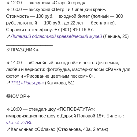
🔹12:00 — экскурсия «Старый город».
🔹16:00 — экскурсия «Пётр I и Липецкий край».
Стоимость — 100 руб. + входной билет (полный — 300
руб., льготный — 100 руб., до 22 лет — бесплатно).
Справки по телефону: +7 (901) 910-16-87.
📍
Липецкий областной краеведческий музей
(Ленина, 25)
___________________
🎉ПРАЗДНИК🔸
🔸14:00 — «Семейный выходной» в честь Дня семьи,
любви и верности: фотобудка, мастер-классы «Рамка для
фото» и «Рисование цветным песком» 0+.
📍
ТРЦ «Ривьера»
(Катукова, 51)
___________________
😄ЮМОР🔹
🔹18:00 — стендап-шоу «ПОПОВАТУТА»:
импровизационное шоу с Дарьей Поповой 18+. Билеты:
vk.cc/cZi7Bt
.
📍Кальянная «Облака» (Стаханова, 49а, 2 этаж)
___________________