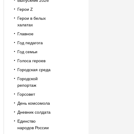
Выпускник 2026
Герои Z
Герои в белых
халатах
Главное
Год педагога
Год семьи
Голоса героев
Городская среда
Городской
репортаж
Горсовет
День комсомола
Дневник солдата
Единство
народов России