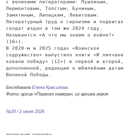
с
великими литераторами: Пушкиным,
Лермонтовым, Толстым, Буниным,
Замятиным, Липецким, Левитовым.
Литературный труд о
героизме и
подвигах
солдат издан в
том
же 2024 году.
Называется
«
А
что мы
знаем о
войне?
»
(16+).
В
2020-м
и
2025 годах
«
Воинское
содружество
»
выпустило книги
«
И
липчане
ковали победу
»
(12+) в
первой и
второй,
дополненной, редакции к
юбилейным датам
Великой Победы.
Беседовала
Елена Красилова
Фото: архив
«
Первого номера
», из архива героя
№20 / 2 июня 2026