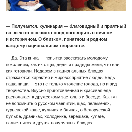
—
Получается, кулинария
—
благовидный и
приятный
во
всех отношениях повод поговорить о
личном
и
историчном. О
близком, понятном и
родном
каждому национальном творчестве.
—
Да. Эта книга
—
попытка рассказать молодому
поколению, как их
отцы, деды и
прадеды жили, что ели,
как готовили. Недаром в
национальных блюдах
отражаются характер и
мировосприятие людей. Ведь
наша пища
—
это не
только утоление голода, но
и
вид
творчества. Вкусно приготовленная и
красивая еда
располагает к
дружескому застолью и
беседе. Как тут
не
вспомнить о
русском чаепитии, щах, пельменях,
гурьевской каше, куличах и
блинах, о
белорусской
бульбе, драниках, холоднике, верещаке, кулаге,
налистниках и
других популярных блюдах.