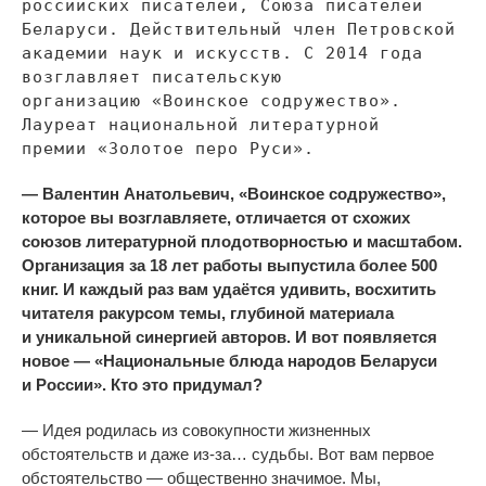
российских писателей, Союза писателей
Беларуси. Действительный член Петровской
академии наук и
искусств. С
2014 года
возглавляет писательскую
организацию
«
Воинское содружество
»
.
Лауреат национальной литературной
премии
«
Золотое перо Руси
»
.
—
Валентин Анатольевич,
«
Воинское содружество
»
,
которое вы
возглавляете, отличается от
схожих
союзов литературной плодотворностью и
масштабом.
Организация за
18 лет работы выпустила более 500
книг. И
каждый раз вам удаётся удивить, восхитить
читателя ракурсом темы, глубиной материала
и
уникальной синергией авторов. И
вот появляется
новое
—
«
Национальные блюда народов Беларуси
и
России
»
. Кто это придумал?
—
Идея родилась из
совокупности жизненных
обстоятельств и
даже
из-за
…
судьбы. Вот вам первое
обстоятельство
—
общественно значимое. Мы,