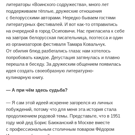
литераторы
«
Воинского содружества
»
, много лет
поддерживаем тёплые, дружеские отношения
с
белорусскими авторами. Нередко бываем гостями
литературных фестивалей. И
вот
как-то
отправились
на
очередной в
город Осиповичи. Нас пригласила к
себе
на
завтрак белорусская писательница, поэтесса и
один
из
организаторов фестиваля Тамара Ковальчук.
От
обилия блюд разбегались глаза: нам хотелось
попробовать каждое. Дегустация затянулась и
плавно
перешла в
беседу. За
дружеским общением появилась
идея создать своеобразную
литературно-
кулинарную
книгу.
—
А при чём здесь судьба?
—
Я
сам этой идеей искренне загорелся из
личных
побуждений, потому что для меня эта история стала
продолжением родовой темы. Представьте, что в
1951
году мой дед Борис Баюканский в
Москве вместе
с
профессиональным столичным поваром Фёдором