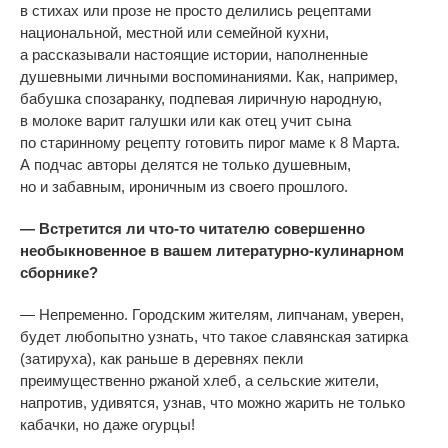
в
стихах или прозе не
просто делились рецептами
национальной, местной или семейной кухни,
а
рассказывали настоящие истории, наполненные
душевными личными воспоминаниями. Как, например,
бабушка спозаранку, подпевая лиричную народную,
в
молоке варит галушки или как отец учит сына
по
старинному рецепту готовить пирог маме к
8
Марта.
А
подчас авторы делятся не
только душевным,
но
и
забавным, ироничным из
своего прошлого.
—
Встретится
ли
что-то
читателю совершенно
необыкновенное в
вашем
литературно-кулинарном
сборнике?
—
Непременно. Городским жителям, липчанам, уверен,
будет любопытно узнать, что такое славянская затирка
(затируха), как раньше в
деревнях пекли
преимущественно ржаной хлеб, а
сельские жители,
напротив, удивятся, узнав, что можно жарить не
только
кабачки, но
даже огурцы!