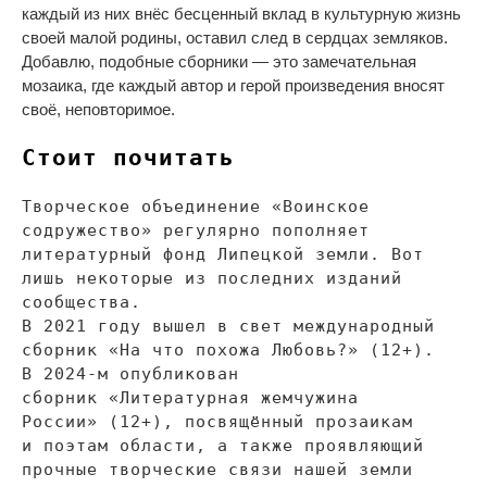
каждый из
них внёс бесценный вклад в
культурную жизнь
своей малой родины, оставил след в
сердцах земляков.
Добавлю, подобные сборники
—
это замечательная
мозаика, где каждый автор и
герой произведения вносят
своё, неповторимое.
Стоит почитать
Творческое объединение
«
Воинское
содружество
»
регулярно пополняет
литературный фонд Липецкой земли. Вот
лишь некоторые из
последних изданий
сообщества.
В
2021 году вышел в
свет международный
сборник
«
На
что похожа Любовь?
»
(12+).
В
2024-м
опубликован
сборник
«
Литературная жемчужина
России
»
(12+), посвящённый прозаикам
и
поэтам области, а
также проявляющий
прочные творческие связи нашей земли