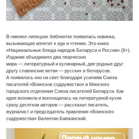
В
«
меню
»
липецких библиотек появилась новинка,
вызывающая аппетит к
еде и
чтению. Это книга
«
Национальные блюда народов Беларуси и
России
»
(6+).
Издание объединило два творческих
мира
—
литературный и
кулинарный, две родные друг
другу славянские ветви
—
русских и
белорусов.
А
появилось оно на
свет благодаря усилиям Союза
писателей
«
Воинское содружество
»
и
Минского
городского отделения Союза писателей Беларуси. Как
идея возникла и
воплощалась на
литературной кухне
сразу десятков авторов
—
рассказал писатель,
журналист и
председатель правления
«
Воинского
содружества
»
Валентин Баюканский.