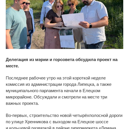
Делегация из мэрии и горсовета обсудила проект на
месте.
Последнее рабочее утро на
этой короткой неделе
комиссия из
администрации города Липецка, а
также
муниципального парламента начали в
Елецком
микрорайоне. Обсуждали и
смотрели на
месте три
важных проекта.
Во-первых
, строительство новой четырёхполосной дороги
по
улице Хренникова с
выходом на
Елецкое шоссе
и
кольцевой развязкой в
районе гипермаркета
«
Лемана