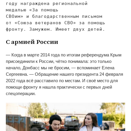
году награждена региональной
медалью
«
За
помощь
СВОим
»
и
благодарственным письмом
от
«
Союза ветеранов СВО
»
за
помощь
фронту. Замужем. Имеет двух детей.
С
армией России
—
Когда в
марте 2014 года по
итогам референдума Крым
присоединили к
России, чётко понимала: это только
начало, Донбасс мы
не
бросим,
—
вспоминает Елена
Сергеевна.
—
Обращение нашего президента 24 февраля
2022 года всё расставило по
местам. И
своё место для
помощи фронту я
нашла практически с
первых дней
спецоперации.