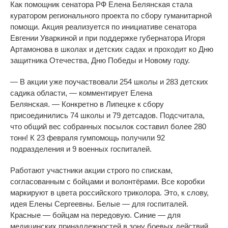
Как помощник сенатора РФ
Елена Белянская стала
куратором регионального проекта по
сбору гуманитарной
помощи. Акция реализуется по
инициативе сенатора
Евгении Уваркиной и
при поддержке губернатора Игоря
Артамонова в
школах и
детских садах и
проходит ко
Дню
защитника Отечества, Дню Победы и
Новому году.
—
В
акции уже поучаствовали 254 школы и
283 детских
садика области,
—
комментирует Елена
Белянская.
—
Конкретно в
Липецке к
сбору
присоединились 74 школы и
79 детсадов. Подсчитала,
что общий вес собранных посылок составил более 280
тонн! К
23 февраля гумпомощь получили 92
подразделения и
9 военных госпиталей.
Работают участники акции строго по
спискам,
согласованным с
бойцами и
волонтёрами. Все коробки
маркируют в
цвета российского триколора. Это, к
слову,
идея Елены Сергеевны. Белые
—
для госпиталей.
Красные
—
бойцам на
передовую. Синие
—
для
медицинских принадлежностей в
зону боевых действий.