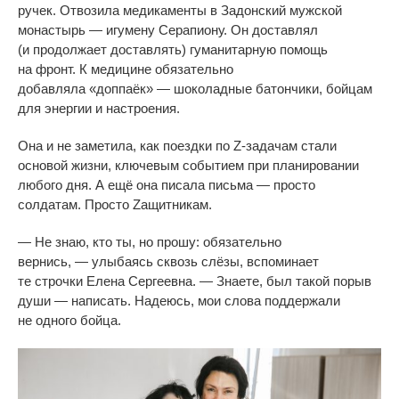
ручек
. Отвозила медикаменты в
Задонский мужской
монастырь
—
игумену Серапиону. Он
доставлял
(и
продолжает доставлять) гуманитарную помощь
на
фронт. К
медицине обязательно
добавляла
«
доппаёк
»
—
шоколадные батончики, бойцам
для энергии и
настроения.
Она и
не
заметила, как поездки по
Z-задачам
стали
основой жизни, ключевым событием при планировании
любого дня. А
ещё она писала письма
—
просто
солдатам. Просто Zащитникам.
—
Не
знаю, кто ты, но
прошу: обязательно
вернись,
—
улыбаясь сквозь слёзы, вспоминает
те
строчки Елена Сергеевна.
—
Знаете, был такой порыв
души
—
написать. Надеюсь, мои слова поддержали
не
одного бойца.