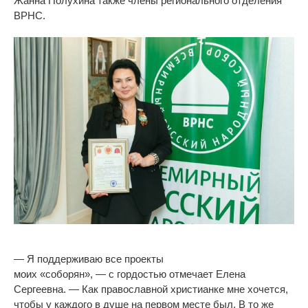
Жанна Полухина также члены регионального отделения
ВРНС.
—
Я
поддерживаю все проекты
моих
«
соборян
»
,
—
с
гордостью отмечает Елена
Сергеевна.
—
Как православной христианке мне хочется,
чтобы у
каждого в
душе на
первом месте был. В
то
же