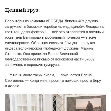
Ценный груз
Волонтёры из
команды
«
ПОБЕДА-Липецк-48
»
дружно
загружают в
багажник коробки
«
с
медициной
»
. Лекарства,
костыли, дезинфекторы
—
всё это отправится в
военный
госпиталь Белгорода и
мобильный полевой
—
в
зоне
спецоперации. Обратная связь от
бойцов
—
в
руках
лидера волонтёрской
«
победной
»
дружины Марины
Степенко. Она привезла Елене Белянской
благодарственное письмо от
войсковой части 57062
за
помощь в
передаче гумгруза.
—
У
меня много таких писем,
—
признаётся Елена
Сергеевна.
—
Когда меня просят о
помощи, просто беру
и
делаю.