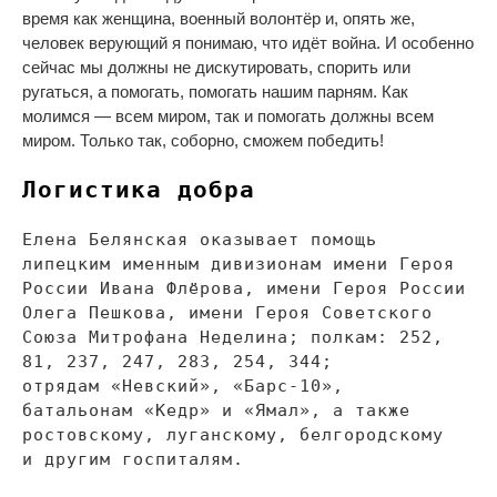
время как женщина, военный волонтёр и, опять
же,
человек верующий я
понимаю, что идёт война. И
особенно
сейчас мы
должны не
дискутировать, спорить или
ругаться, а
помогать, помогать нашим парням. Как
молимся
—
всем миром, так и
помогать должны всем
миром. Только так, соборно, сможем победить!
Логистика добра
Елена Белянская оказывает помощь
липецким именным дивизионам имени Героя
России Ивана Флёрова, имени Героя России
Олега Пешкова, имени Героя Советского
Союза Митрофана Неделина; полкам: 252,
81, 237, 247, 283, 254, 344;
отрядам
«
Невский
»
,
«
Барс-10
»
,
батальонам
«
Кедр
»
и
«
Ямал
»
, а
также
ростовскому, луганскому, белгородскому
и
другим госпиталям.