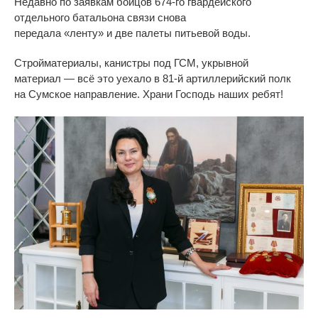
Недавно по
заявкам бойцов
674-го
гвардейского
отдельного батальона связи снова
передала
«
ленту
»
и
две палеты питьевой воды.
Стройматериалы, канистры под ГСМ, укрывной
материал
—
всё это уехало в
81-й
артиллерийский полк
на
Сумское направление. Храни Господь наших ребят!