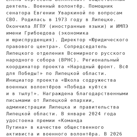
деятель. Военный волонтёр. Помощник
сенатора Евгении Уваркиной по
вопросам
СВО. Родилась в
1973 году в
Липецке.
Окончила ЛГПУ (иностранные языки) и
ИМПЭ
имени Грибоедова (экономика
и
юриспруденция). Директор
«
Юридического
правового центра
»
. Сопредседатель
Липецкого отделения Всемирного русского
народного собора (ВРНС). Региональный
координатор проекта
«
Народный фронт. Всё
для Победы!
»
по
Липецкой области.
Инициатор проекта
«
Школа содружества
военных волонтёров
«
Победа куётся
и
в
тылу!
»
. Награждена благодарственными
письмами от
Липецкой епархии,
администрации Липецка и
правительства
Липецкой области. В
январе 2024 года
удостоена премии
«
Команда
Путина
»
в
качестве общественного
активиста и
военного волонтёра. В
2026