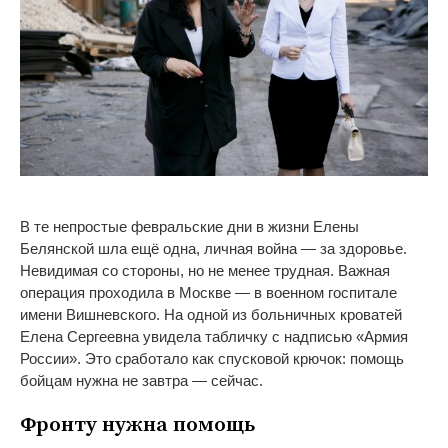
В
те
непростые февральские дни в
жизни Елены
Белянской шла ещё одна, личная война
—
за
здоровье.
Невидимая со
стороны, но
не
менее трудная. Важная
операция проходила в
Москве
—
в
военном госпитале
имени Вишневского. На
одной из
больничных кроватей
Елена Сергеевна увидела табличку с
надписью
«
Армия
России
»
. Это сработало как спусковой крючок: помощь
бойцам нужна не
завтра
—
сейчас.
Фронту нужна помощь