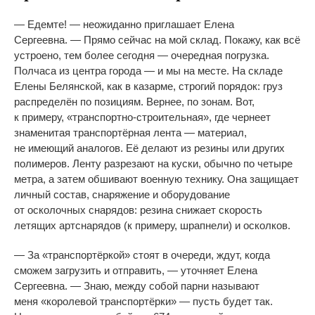
—
Едемте!
—
неожиданно приглашает Елена
Сергеевна.
—
Прямо сейчас на
мой склад. Покажу, как всё
устроено, тем более сегодня
—
очередная погрузка.
Полчаса из
центра города
—
и
мы
на
месте. На
складе
Елены Белянской, как в
казарме, строгий порядок: груз
распределён по
позициям. Вернее, по
зонам. Вот,
к
примеру,
«
транспортно-строительная
»
, где чернеет
знаменитая транспортёрная лента
—
материал,
не
имеющий аналогов. Её делают из
резины или
других
полимеров. Ленту разрезают на
куски, обычно по
четыре
метра, а
затем обшивают военную технику. Она защищает
личный состав, снаряжение и
оборудование
от
осколочных снарядов: резина снижает скорость
летящих артснарядов (к
примеру, шрапнели) и
осколков.
—
За
«
транспортёркой
»
стоят в
очереди, ждут, когда
сможем загрузить и
отправить,
—
уточняет Елена
Сергеевна.
—
Знаю, между собой парни называют
меня
«
королевой транспортёрки
»
—
пусть будет так.