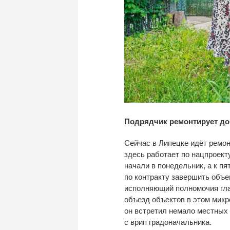
Подрядчик ремонтирует до
Сейчас в
Липецке идёт ремон
здесь работает по
нацпроект
начали в
понедельник, а
к
пя
по
контракту завершить объе
исполняющий полномочия гла
объезд объектов в
этом микр
он
встретил немало местных 
с
врип градоначальника.