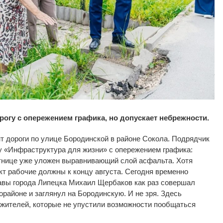
рогу с
опережением графика, но допускает небрежности.
т дороги по
улице Бородинской в
районе Сокола. Подрядчик
у
«
Инфраструктура для жизни
»
с
опережением графика:
тнице уже уложен выравнивающий слой асфальта. Хотя
кт рабочие должны к
концу августа. Сегодня временно
вы города Липецка Михаил Щербаков как раз совершал
орайоне и
заглянул на
Бородинскую. И
не
зря. Здесь
жителей, которые не
упустили возможности пообщаться