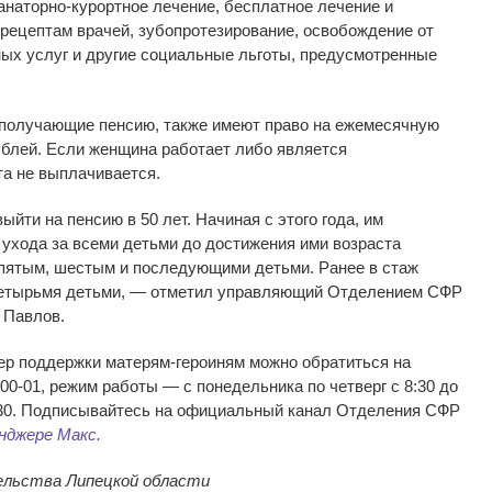
анаторно-курортное лечение, бесплатное лечение и
рецептам врачей, зубопротезирование, освобождение от
х услуг и другие социальные льготы, предусмотренные
, получающие пенсию, также имеют право на ежемесячную
ублей. Если женщина работает либо является
та не выплачивается.
йти на пенсию в 50 лет. Начиная с этого года, им
ухода за всеми детьми до достижения ими возраста
а пятым, шестым и последующими детьми. Ранее в стаж
 четырьмя детьми, — отметил управляющий Отделением СФР
 Павлов.
ер поддержки матерям-героиням можно обратиться на
00-01, режим работы — с понедельника по четверг с 8:30 до
16:30. Подписывайтесь на официальный канал Отделения СФР
нджере Макс.
ельства Липецкой области