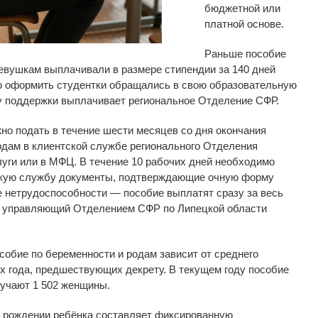
бюджетной или
платной основе.
Раньше пособие
ушкам выплачивали в размере стипендии за 140 дней
го оформить студентки обращались в свою образовательную
ру поддержки выплачивает региональное Отделение СФР.
но подать в течение шести месяцев со дня окончания
одам в клиентской службе регионального Отделения
уги или в МФЦ. В течение 10 рабочих дней необходимо
скую службу документы, подтверждающие очную форму
е нетрудоспособности — пособие выплатят сразу за весь
л управляющий Отделением СФР по Липецкой области
собие по
беременности и
родам зависит от
среднего
х года, предшествующих декрету. В
текущем году пособие
учают 1
502 женщины.
 рождении ребёнка составляет фиксированную