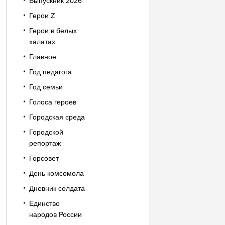
Выпускник 2026
Герои Z
Герои в белых
халатах
Главное
Год педагога
Год семьи
Голоса героев
Городская среда
Городской
репортаж
Горсовет
День комсомола
Дневник солдата
Единство
народов России