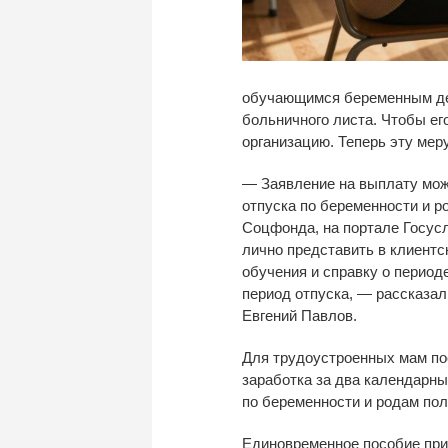
обучающимся беременным дев
больничного листа. Чтобы е
организацию. Теперь эту ме
— Заявление на выплату мож
отпуска по беременности и р
Соцфонда, на портале Госусл
лично представить в клиент
обучения и справку о период
период отпуска, — рассказа
Евгений Павлов.
Для трудоустроенных мам по
заработка за
два календарны
по
беременности и
родам пол
Единовременное пособие при