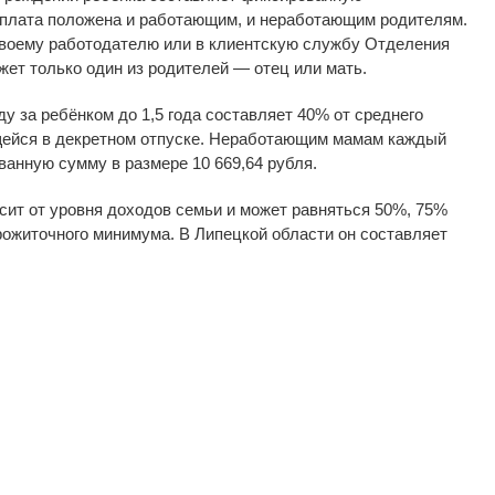
плата положена и
работающим, и
неработающим родителям.
своему работодателю или в
клиентскую службу Отделения
жет только один из
родителей
—
отец или мать.
ду за
ребёнком до
1,5 года составляет 40% от
среднего
ейся в
декретном отпуске. Неработающим мамам каждый
ванную сумму в
размере 10
669,64
рубля.
сит от
уровня доходов семьи и
может равняться 50%, 75%
рожиточного минимума. В
Липецкой области он
составляет