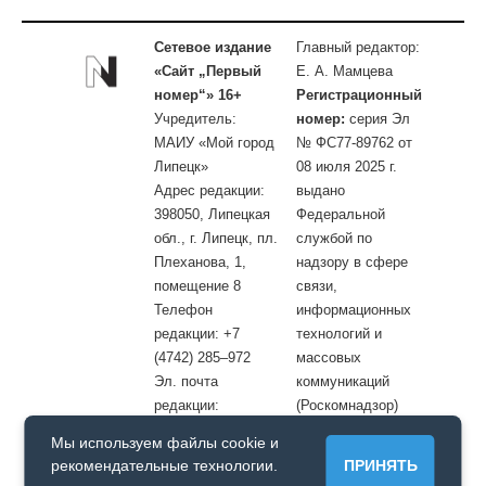
Сетевое издание
Главный редактор:
«Сайт „Первый
Е. А. Мамцева
номер“» 16+
Регистрационный
Учредитель:
номер:
серия Эл
МАИУ «Мой город
№ ФС77-89762 от
Липецк»
08 июля 2025 г.
Адрес редакции:
выдано
398050, Липецкая
Федеральной
обл., г. Липецк, пл.
службой по
Плеханова, 1,
надзору в сфере
помещение 8
связи,
Телефон
информационных
редакции: +7
технологий и
(4742) 285–972
массовых
Эл. почта
коммуникаций
редакции:
(Роскомнадзор)
site@openlipetsk.ru
Мы используем файлы cookie и
Первый номер © / Допускается цитирование материалов с
рекомендательные технологии.
ПРИНЯТЬ