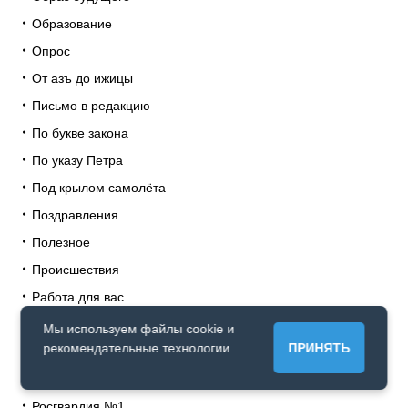
Образование
Опрос
От азъ до ижицы
Письмо в редакцию
По букве закона
По указу Петра
Под крылом самолёта
Поздравления
Полезное
Происшествия
Работа для вас
Редакционные проекты
Мы используем файлы cookie и
рекомендательные технологии.
ПРИНЯТЬ
Редакция
Религия
Росгвардия №1