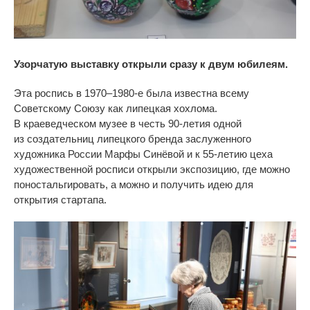
Узорчатую выставку открыли сразу к двум юбилеям.
Эта роспись в
1970
–
1980
-е была известна всему
Советскому Союзу как липецкая хохлома.
В
краеведческом музее в
честь
90-летия
одной
из
создательниц липецкого бренда заслуженного
художника России Марфы Синёвой и
к
55-летию
цеха
художественной росписи открыли экспозицию, где можно
поностальгировать, а
можно и
получить идею для
открытия стартапа.