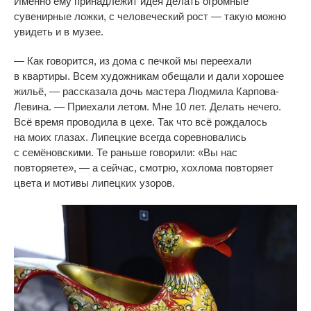
Именно ему принадлежит идея делать огромные
сувенирные ложки, с
человеческий рост
—
такую можно
увидеть и
в
музее.
—
Как говорится, из
дома с
печкой мы
переехали
в
квартиры. Всем художникам обещали и
дали хорошее
жильё,
—
рассказала дочь мастера Людмила
Карпова-
Левина
.
—
Приехали летом. Мне 10 лет. Делать нечего.
Всё время проводила в
цехе. Так что всё рождалось
на
моих глазах. Липецкие всегда соревновались
с
семёновскими. Те
раньше говорили:
«
Вы
нас
повторяете
»
,
—
а
сейчас, смотрю, хохлома повторяет
цвета и
мотивы липецких узоров.