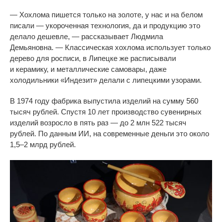
—
Хохлома пишется только на
золоте, у
нас и
на
белом
писали
—
укороченная технология, да
и
продукцию это
делало дешевле,
—
рассказывает Людмила
Демьяновна.
—
Классическая хохлома использует только
дерево для росписи, в
Липецке
же расписывали
и
керамику, и
металлические самовары, даже
холодильники
«
Индезит
»
делали с
липецкими узорами.
В
1974 году фабрика выпустила изделий на
сумму 560
тысяч рублей. Спустя 10 лет производство сувенирных
изделий возросло в
пять раз
—
до
2
млн 522 тысяч
рублей. По
данным ИИ, на
современные деньги это около
1,5
–
2
млрд
рублей.