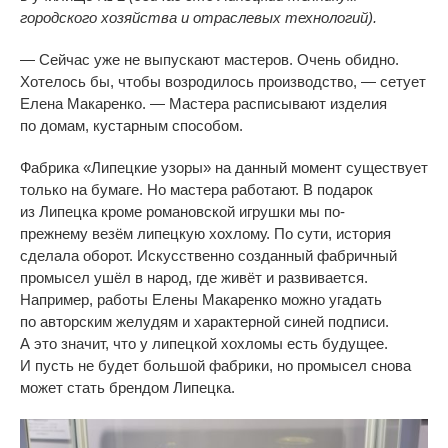
городского хозяйства и
отраслевых технологий).
—
Сейчас уже не
выпускают мастеров. Очень обидно.
Хотелось
бы, чтобы возродилось производство,
—
сетует
Елена Макаренко.
—
Мастера расписывают изделия
по
домам, кустарным способом.
Фабрика
«
Липецкие узоры
»
на
данный момент существует
только на
бумаге. Но
мастера работают. В
подарок
из
Липецка кроме романовской игрушки мы
по-
прежнему
везём липецкую хохлому. По
сути, история
сделала оборот. Искусственно созданный фабричный
промысел ушёл в
народ, где живёт и
развивается.
Например, работы Елены Макаренко можно угадать
по
авторским желудям и
характерной синей подписи.
А
это значит, что у
липецкой хохломы есть будущее.
И
пусть не
будет большой фабрики, но
промысел снова
может стать брендом Липецка.