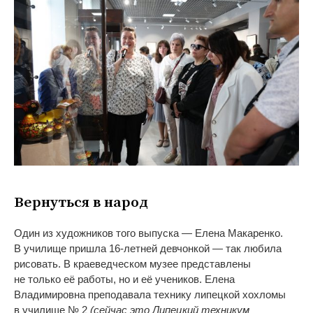
Вернуться в
народ
Один из
художников того выпуска
—
Елена Макаренко.
В
училище пришла
16-летней
девчонкой
—
так любила
рисовать. В
краеведческом музее представлены
не
только её работы, но
и
её учеников. Елена
Владимировна преподавала технику липецкой хохломы
в
училище
№
2
(сейчас это Липецкий техникум