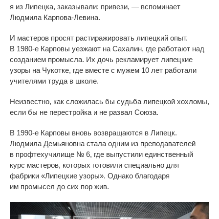
я
из
Липецка, заказывали: привези,
—
вспоминает
Людмила
Карпова-Левина
.
И
мастеров просят растиражировать липецкий опыт.
В
1980-е
Карповы уезжают на
Сахалин, где работают над
созданием промысла. Их
дочь рекламирует липецкие
узоры на
Чукотке, где вместе с
мужем 10 лет работали
учителями труда в
школе.
Неизвестно, как сложилась
бы судьба липецкой хохломы,
если
бы не
перестройка и
не
развал Союза.
В
1990-е
Карповы вновь возвращаются в
Липецк.
Людмила Демьяновна стала одним из
преподавателей
в
профтехучилище
№
6, где выпустили единственный
курс мастеров, которых готовили специально для
фабрики
«
Липецкие узоры
»
. Однако благодаря
им
промысел до
сих пор жив.