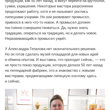
продукции, как 50 лет назад, а
могут перейти на
футболки,
сумки, украшения. Некоторые мастера разрозненно
продолжают работу, хотя и
не
называют роспись
липецкими узорами. Но
они развивают промысел,
привнося в
него
что-то
новое. А
промысел должен
постоянно совершенствоваться. Да, нужно знать
традицию, опираться на
традицию, но
и
делать новое.
Неразвивающийся промысел умрёт.
У
Александра Гепалова нет окончательного решения.
Но
он
готов сделать музей площадкой для новых идей
и
обмена опытом. И
выставка, что проходит сейчас,
—
это
не
просто показ продукции, которую делали 50 лет назад
на
легендарной фабрике, это и
знакомство с
новыми
мастерами, продвигающими липецкую хохлому здесь
и
сейчас.