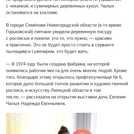
с
чеканкой, и
сувенирных деревянных кукол. Чалых
остановился на
хохломе.
В
городе Семёнове Нижегородской области (в
то
время
Горьковской) липчане увидели деревянную посуду
с
росписью и
поняли: это то, что нужно,
—
красиво
и
практично. Это не
будет просто стоять в
серванте
пылящимся сувениром, это будет жить.
—
В
1974 году была создана фабрика, на
которой
появились рабочие места для очень многих людей. Кроме
того, благодаря этому открылось профтехучилище
№
6,
которое дало большой толчок развитию и
художественной
росписи, и
искусству Липецкой области в
том
числе,
—
рассказала на
открытии выставки дочь Евгения
Чалых Надежда Евгеньевна.