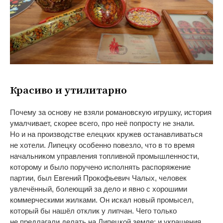
Красиво и
утилитарно
Почему за
основу не
взяли романовскую игрушку, история
умалчивает, скорее всего, про неё попросту не
знали.
Но
и
на
производстве елецких кружев останавливаться
не
хотели. Липецку особенно повезло, что в
то
время
начальником управления топливной промышленности,
которому и
было поручено исполнять распоряжение
партии, был Евгений Прокофьевич Чалых, человек
увлечённый, болеющий за
дело и
явно с
хорошими
коммерческими жилками. Он
искал новый промысел,
который
бы нашёл отклик у
липчан. Чего только
не
предлагали делать на
Липецкой земле: и
украшения