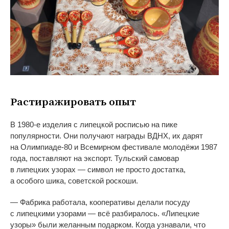
Растиражировать опыт
В
1980-е
изделия с
липецкой росписью на
пике
популярности. Они получают награды ВДНХ, их
дарят
на
Олимпиаде-80
и
Всемирном фестивале молодёжи 1987
года, поставляют на
экспорт. Тульский самовар
в
липецких узорах
—
символ не
просто достатка,
а
особого шика, советской роскоши.
—
Фабрика работала, кооперативы делали посуду
с
липецкими узорами
—
всё разбиралось.
«
Липецкие
узоры
»
были желанным подарком. Когда узнавали, что