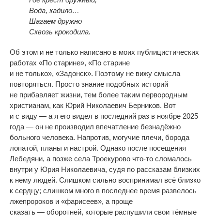
Вода, кадило
…
Шагаем дружно
Сквозь крокодила.
Об
этом и
не
только написано в
моих публицистических
работах
«
По
старине
»
,
«
По
старине
и
не
только
»
,
«
Задонск
»
. Поэтому не
вижу смысла
повторяться. Просто знание подобных историй
не
прибавляет жизни, тем более таким первородным
христианам, как Юрий Николаевич Берников. Вот
и
с
виду
—
а
я
его видел в
последний раз в
ноябре 2025
года
—
он
не
производил впечатление безнадёжно
больного человека. Напротив, могучие плечи, борода
лопатой, планы и
настрой. Однако после посещения
Лебедяни, а
позже села Троекурово
что-то
сломалось
внутри у
Юрия Николаевича, судя по
рассказам близких
к
нему людей. Слишком сильно воспринимал всё близко
к
сердцу; слишком много в
последнее время развелось
лжепророков и
«
фарисеев
»
, а
проще
сказать
—
оборотней, которые распушили свои тёмные