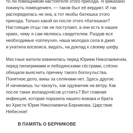
то
ли помощником настоятеля этого прихода.
«
Приказано
покинуть помещение
»
,
—
таков был её вердикт. И
так
распорядилась не
она, а
тот якобы батюшка этого
прихода. Только какой он
после этого
«
батюшка
»
?
Настоящие отцы так не
поступают, а
они есть в
наших
краях, чему я
сам являюсь свидетелем. Раздав все
необходимые
«
оплеухи
»
, наша молодка села в
джип
и
укатила восвояси, видать, на
доклад к
своему шефу.
Местные жители извинялись перед Юрием Николаевичем,
перед пилигримами и
лебедянскими сёстрами, слёзно
обещали выяснить причину такого богохульства.
Понятное дело, вины за
селянами нет. Здесь другое.
И
начинаешь ты
чахнуть, как одуванчик на
ветру. Как
после таких воландочёсов устоять? Вот главная
инфекция, которая поразила нашего вожака и
брата
во
Христе Юрия Николаевича Берникова. Царствие
Небесное!
В
ПАМЯТЬ О
БЕРНИКОВЕ