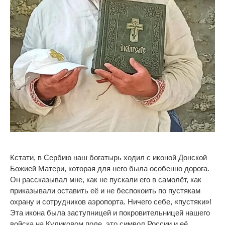
Кстати, в
Сербию наш богатырь ходил с
иконой Донской
Божией Матери, которая для него была особенно дорога.
Он
рассказывал мне, как не
пускали его в
самолёт, как
приказывали оставить её и
не
беспокоить по
пустякам
охрану и
сотрудников аэропорта. Ничего себе,
«
пустяки
»
!
Эта икона была заступницей и
покровительницей нашего
войска на
Куликовом поле, это символ России и
её