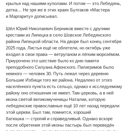
крылья над нашими куполами. И
потом
—
это Лебедянь,
детка
…
Не
зря
же в
этих краях Булгаков
«
Мастера
и
Маргариту
»
дописывал.
Шёл Юрий Николаевич Берников вместе с
другими
крестами из
Липецка в
село Шовское Лебедянского
района Липецкой области. На
дворе был конец сентября
2025 года. Листья ещё не
облетели, но
октябрь уже
входил в
свои права
—
ветруганом и
лёгким морозёмом.
Приурочено это шествие было ко
дню памяти
преподобного Силуана Афонского. Пилигримов было
немного
—
человек 30. Путь лежал через деревню
Большие Избищи того
же района. Недалеко от
этого
населённого пункта есть сельцо, однако к
исследуемому
району оно отношения не
имеет. Там церковь, а
в
ней
икона святой великомученицы Наталии, которую
лебедянские православные ещё 10 лет назад передали
этой церкви. Был там, помнится, хороший
батюшка
—
строгий и
справедливый. Однако вскоре
после обретения этой иконы пастырь был переведён