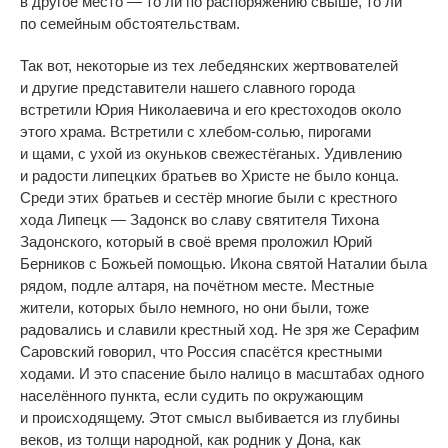
в
другое место
—
то
ли по
распоряжению свыше, то
ли
по
семейным обстоятельствам.
Так вот, некоторые из
тех лебедянских жертвователей
и
другие представители нашего славного города
встретили Юрия Николаевича и
его крестоходов около
этого храма. Встретили с
хлебом-солью
, пирогами
и
щами, с
ухой из
окуньков свежестёганых. Удивлению
и
радости липецких братьев во
Христе не
было конца.
Среди этих братьев и
сестёр многие были с
крестного
хода Липецк
—
Задонск во
славу святителя Тихона
Задонского, который в
своё время проложил Юрий
Берников с
Божьей помощью. Икона святой Наталии была
рядом, подле алтаря, на
почётном месте. Местные
жители, которых было немного, но
они были, тоже
радовались и
славили крестный ход. Не
зря
же Серафим
Саровский говорил, что Россия спасётся крестными
ходами. И
это спасение было налицо в
масштабах одного
населённого пункта, если судить по
окружающим
и
происходящему. Этот смысл выбивается из
глубины
веков, из
толщи народной, как родник у
Дона, как