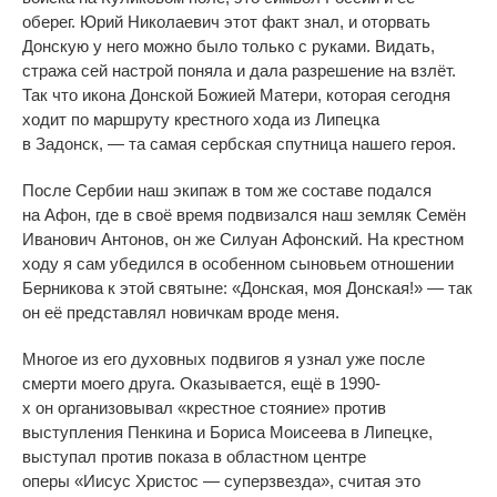
оберег.
Юрий Николаевич этот факт знал, и
оторвать
Донскую у
него можно было только с
руками. Видать,
стража сей настрой поняла и
дала разрешение на
взлёт.
Так что икона Донской Божией Матери, которая сегодня
ходит по
маршруту крестного хода из
Липецка
в
Задонск,
—
та
самая сербская спутница нашего героя.
После Сербии наш экипаж в
том
же составе подался
на
Афон, где в
своё время подвизался наш земляк Семён
Иванович Антонов, он
же Силуан Афонский. На
крестном
ходу я
сам убедился в
особенном сыновьем отношении
Берникова к
этой святыне:
«
Донская, моя Донская!
»
—
так
он
её представлял новичкам вроде меня.
Многое из
его духовных подвигов я
узнал уже после
смерти моего друга. Оказывается, ещё в
1990-
х
он
организовывал
«
крестное стояние
»
против
выступления Пенкина и
Бориса Моисеева в
Липецке,
выступал против показа в
областном центре
оперы
«
Иисус Христос
—
суперзвезда
»
, считая это