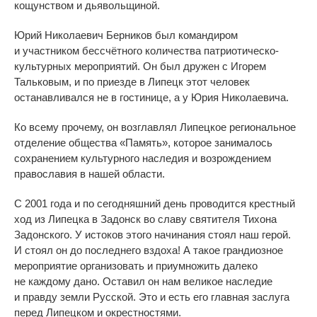
кощунством и
дьявольщиной.
Юрий Николаевич Берников был командиром
и
участником бессчётного количества
патриотическо-
культурных
мероприятий. Он
был дружен с
Игорем
Тальковым, и
по
приезде в
Липецк этот человек
останавливался не
в
гостинице, а
у
Юрия Николаевича.
Ко
всему прочему, он
возглавлял Липецкое региональное
отделение общества
«
Память
»
, которое занималось
сохранением культурного наследия и
возрождением
православия в
нашей области.
С
2001 года и
по
сегодняшний день проводится крестный
ход из
Липецка в
Задонск во
славу святителя Тихона
Задонского. У
истоков этого начинания стоял наш герой.
И
стоял он
до
последнего вздоха! А
такое грандиозное
мероприятие организовать и
приумножить далеко
не
каждому дано. Оставил он
нам великое наследие
и
правду земли Русской. Это и
есть его главная заслуга
перед Липецком и
окрестностями.