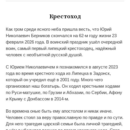
Крестоход
Как гром среди ясного неба пришла весть, что Юрий
Николаевич Берников скончался на
62-м
году жизни 23
февраля 2026 года. В
воинский праздник ушёл очередной
воин, самый первый липецкий крестоходец, надёжный
человек с
необъятной русской душой.
С
Юрием Николаевичем я
познакомился в
августе 2023
года во
время крестного хода из
Липецка в
Задонск,
который он
учредил ещё в
2001 году. Много чего
организовал наш богатырь. Он
ходил крестными ходами
по
Руси-матушке
, по
Грузии и
Абхазии, по
Сербии, Афону
и
Крыму с
Донбассом в
2014-м
.
Во
времена оные быть ему апостолом и
никак иначе.
Человек стоял за
веру православную по
правде и
по
сути.
Для него трагедия царской семьи была личной трагедией,