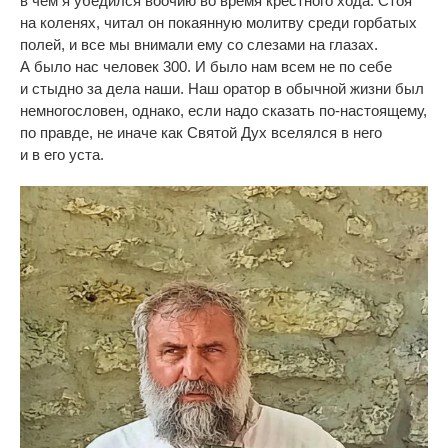
в
чём я
убедился воочию во
время крестного хода. Стоя
на
коленях, читал он
покаянную молитву среди горбатых
полей, и
все мы
внимали ему со
слезами на
глазах.
А
было нас человек 300. И
было нам всем не
по
себе
и
стыдно за
дела наши. Наш оратор в
обычной жизни был
немногословен, однако, если надо сказать
по-настоящему
,
по
правде, не
иначе как Святой Дух вселялся в
него
и
в
его уста.