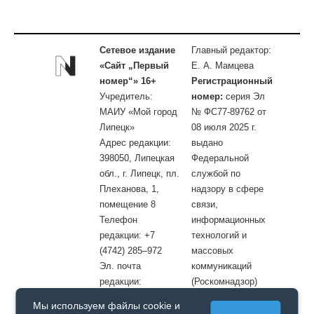
Сетевое издание
Главный редактор:
«Сайт „Первый
Е. А. Мамцева
номер“» 16+
Регистрационный
Учредитель:
номер:
серия Эл
МАИУ «Мой город
№ ФС77-89762 от
Липецк»
08 июля 2025 г.
Адрес редакции:
выдано
398050, Липецкая
Федеральной
обл., г. Липецк, пл.
службой по
Плеханова, 1,
надзору в сфере
помещение 8
связи,
Телефон
информационных
редакции: +7
технологий и
(4742) 285–972
массовых
Эл. почта
коммуникаций
редакции:
(Роскомнадзор)
site@openlipetsk.ru
Мы используем файлы cookie и