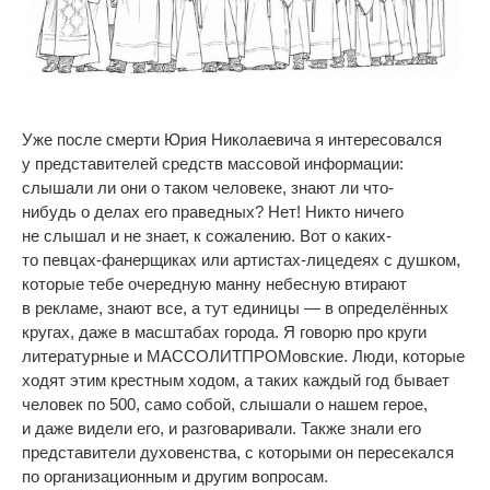
Уже после смерти Юрия Николаевича я
интересовался
у
представителей средств массовой информации:
слышали
ли они о
таком человеке, знают
ли
что-
нибудь
о
делах его праведных? Нет! Никто ничего
не
слышал и
не
знает, к
сожалению. Вот о
каких-
то
певцах-фанерщиках
или
артистах-лицедеях
с
душком,
которые тебе очередную манну небесную втирают
в
рекламе, знают все, а
тут единицы
—
в
определённых
кругах, даже в
масштабах города. Я
говорю про круги
литературные и
МАССОЛИТПРОМовские. Люди, которые
ходят этим крестным ходом, а
таких каждый год бывает
человек по
500, само собой, слышали о
нашем герое,
и
даже видели его, и
разговаривали. Также знали его
представители духовенства, с
которыми он
пересекался
по
организационным и
другим вопросам.