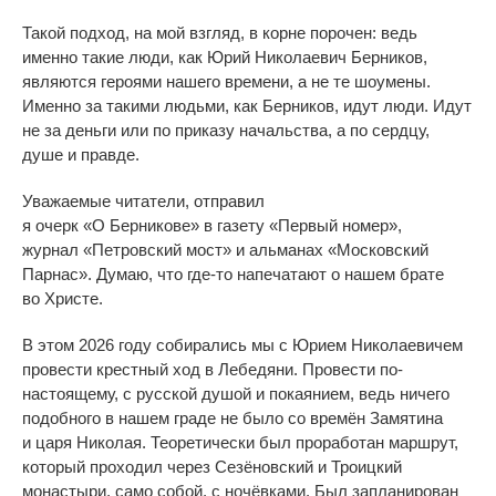
Такой подход, на
мой взгляд, в
корне порочен: ведь
именно такие люди, как Юрий Николаевич Берников,
являются героями нашего времени, а
не
те
шоумены.
Именно за
такими людьми, как Берников, идут люди. Идут
не
за
деньги или по
приказу начальства, а
по
сердцу,
душе и
правде.
Уважаемые читатели, отправил
я
очерк
«
О
Берникове
»
в
газету
«
Первый номер
»
,
журнал
«
Петровский мост
»
и
альманах
«
Московский
Парнас
»
. Думаю, что
где-то
напечатают о
нашем брате
во
Христе.
В
этом 2026 году собирались мы
с
Юрием Николаевичем
провести крестный ход в
Лебедяни. Провести
по-
настоящему
, с
русской душой и
покаянием, ведь ничего
подобного в
нашем граде не
было со
времён Замятина
и
царя Николая. Теоретически был проработан маршрут,
который проходил через Сезёновский и
Троицкий
монастыри, само собой, с
ночёвками. Был запланирован