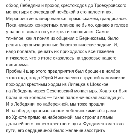
обход Лебедяни и
проход крестоходов до
Троекуровского
монастыря с
очередной ночёвкой в
его палестинах.
Мероприятие планировалось, прямо скажем, грандиозное.
Пока никаких конкретных планов не
было, однако в
голове
у
нашего вожака он
уже зрел и
копошился. Самое
тяжёлое, как я
понял из
общения с
Берниковым, было
решить организационные бюрократические задачи. И,
надо полагать, решать их
приходилось всё тяжелее
и
тяжелее, что в
итоге сказалось на
здоровье нашего
пилигрима.
Пробный шар этого предприятия был брошен в
ноябре
этого года, когда Юрий Николаевич с
группой паломников
проходил крестным ходом из
Липецка в
Шовское
на
Лебедянь через Сезёновский монастырь. Ход этот был
больше на
колёсах
—
такая паломническая экспедиция.
И
в
Лебедяни, по
набережной, мы
тоже прошли.
И
на
обеде, организованном лебедянскими сёстрами
во
Христе прямо на
набережной, мы
строили планы
дальнейшего нашего крестного пути. Фундаментом этого
пути, его сердцевиной было желание заострить