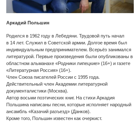
Аркадий Польшин
Родился в
1962 году в
Лебедяни. Трудовой путь начал
в
14 лет. Служил в
Советской армии. Долгое время был
индивидуальным предпринимателем. Всерьёз занимался
литературой. Первые произведения были опубликованы в
областном альманахе
«
Родники липецкие
» (16+)
и
газете
«
Литературная Россия
» (16+)
.
Член Союза писателей России с
1995 года.
Действительный член Академии литературной
документалистики (Москва).
Автор восьми поэтических книг.
На
стихи Аркадия
Польшина написаны песни, которые исполняет народный
ансамбль
«
Казачий разъезд
»
(Данков).
Кроме того, Польшин известен как очеркист.