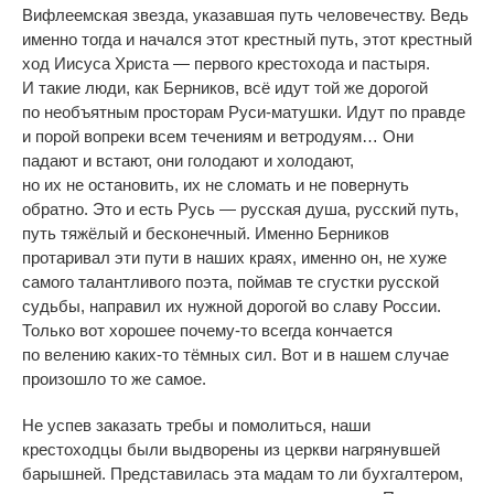
Вифлеемская звезда, указавшая путь человечеству. Ведь
именно тогда и
начался этот крестный путь, этот крестный
ход Иисуса Христа
—
первого крестохода и
пастыря.
И
такие люди, как Берников, всё идут той
же дорогой
по
необъятным просторам
Руси-матушки
. Идут по
правде
и
порой вопреки всем течениям и
ветродуям
…
Они
падают и
встают, они голодают и
холодают,
но
их
не
остановить, их
не
сломать и
не
повернуть
обратно. Это и
есть Русь
—
русская душа, русский путь,
путь тяжёлый и
бесконечный. Именно Берников
протаривал эти пути в
наших краях, именно он, не
хуже
самого талантливого поэта, поймав те
сгустки русской
судьбы, направил их
нужной дорогой во
славу России.
Только вот хорошее
почему-то
всегда кончается
по
велению
каких-то
тёмных сил. Вот и
в
нашем случае
произошло то
же самое.
Не
успев заказать требы и
помолиться, наши
крестоходцы были выдворены из
церкви нагрянувшей
барышней. Представилась эта мадам то
ли бухгалтером,