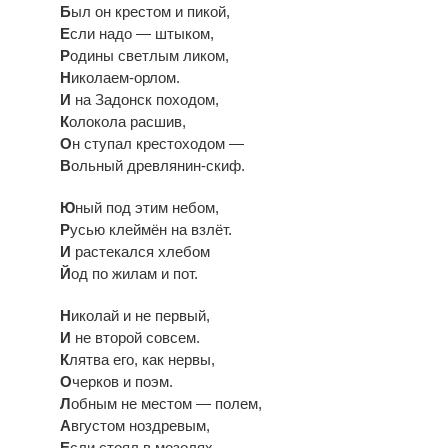
Б
ыл он
крестом и
пикой,
Е
сли надо
—
штыком,
Р
одины светлым ликом,
Н
иколаем-орлом
.
И
на
Задонск походом,
К
олокола расшив,
О
н
ступал крестоходом
—
В
ольный
древлянин-скиф
.
Ю
ный под этим небом,
Р
усью клеймён на
взлёт.
И
растекался хлебом
Й
од по
жилам и
пот.
Н
иколай и
не
первый,
И
не
второй совсем.
К
лятва его, как нервы,
О
черков и
поэм.
Л
обным не
местом
—
полем,
А
вгустом ноздревым,
Е
сли стоял в
мозолях
—