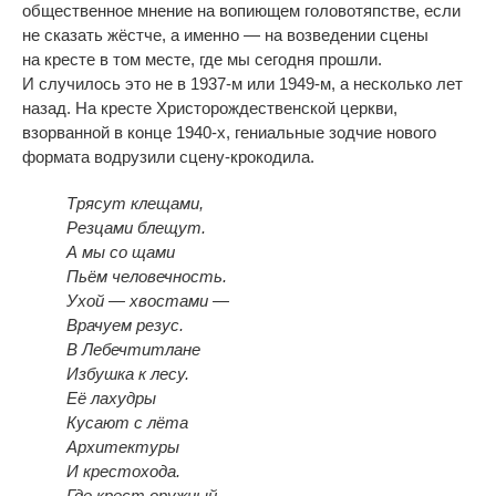
общественное мнение на
вопиющем головотяпстве, если
не
сказать жёстче, а
именно
—
на
возведении сцены
на
кресте в
том месте, где мы
сегодня прошли.
И
случилось это не
в
1937-м
или
1949-м
, а
несколько лет
назад. На
кресте Христорождественской церкви,
взорванной в
конце
1940-х
, гениальные зодчие нового
формата водрузили
сцену-крокодила
.
Трясут клещами,
Резцами блещут.
А
мы
со
щами
Пьём человечность.
Ухой
—
хвостами
—
Врачуем резус.
В
Лебечтитлане
Избушка к
лесу.
Её лахудры
Кусают с
лёта
Архитектуры
И
крестохода.
Где крест оружный,