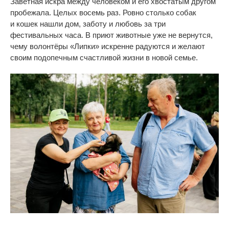
Заветная искра между человеком и
его хвостатым другом
пробежала. Целых восемь раз. Ровно столько собак
и
кошек нашли дом, заботу и
любовь за
три
фестивальных часа. В
приют животные уже не
вернутся,
чему волонтёры
«
Липки
»
искренне радуются и
желают
своим подопечным счастливой жизни в
новой семье.