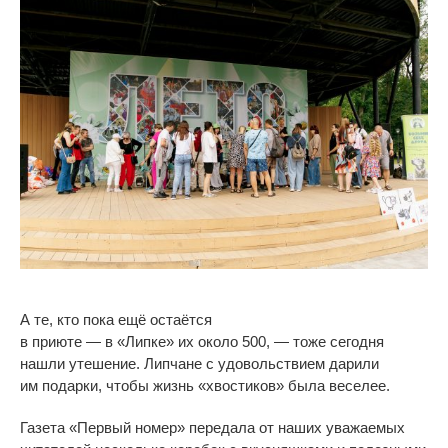
А
те, кто пока ещё остаётся
в
приюте
—
в
«
Липке
»
их
около 500,
—
тоже сегодня
нашли утешение. Липчане с
удовольствием дарили
им
подарки, чтобы жизнь
«
хвостиков
»
была веселее.
Газета
«
Первый номер
»
передала от
наших уважаемых