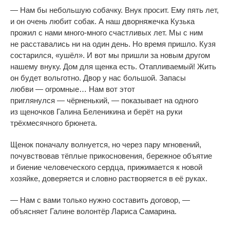
—
Нам
бы небольшую собачку. Внук просит. Ему пять лет,
и
он
очень любит собак. А
наш дворняжечка Кузька
прожил с
нами
много-много
счастливых лет. Мы
с
ним
не
расставались ни
на
один день. Но
время пришло. Кузя
состарился,
«
ушёл
»
. И
вот мы
пришли за
новым другом
нашему внуку. Дом для щенка есть. Отапливаемый! Жить
он
будет вольготно. Двор у
нас большой. Запасы
любви
—
огромные
…
Нам вот этот
приглянулся
—
чёрненький,
—
показывает на
одного
из
щеночков Галина Беленикина и
берёт на
руки
трёхмесячного брюнета.
Щенок поначалу волнуется, но
через пару мгновений,
почувствовав тёплые прикосновения, бережное объятие
и
биение человеческого сердца, прижимается к
новой
хозяйке, доверяется и
словно растворяется в
её руках.
—
Нам с
вами только нужно составить договор,
—
объясняет Галине волонтёр Лариса Самарина.