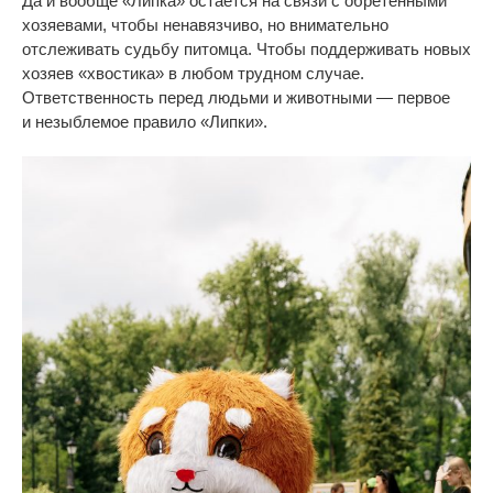
Да
и
вообще
«
Липка
»
остаётся на
связи с
обретёнными
хозяевами, чтобы ненавязчиво, но
внимательно
отслеживать судьбу питомца. Чтобы поддерживать новых
хозяев
«
хвостика
»
в
любом трудном случае.
Ответственность перед людьми и
животными
—
первое
и
незыблемое правило
«
Липки
»
.