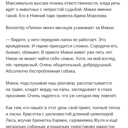
Максимально высока планка ответственности, когда речь
идёт о
животных с
непростой судьбой. Микки именно
такой. Его в
Нижний парк привела Арина Морозова.
Волонтёр
«
Липки
»
много месяцев ухаживает за
Микки:
—
Видите, у
него передняя лапка не
работает. Это
врождённое. И
парню приходится сложно. Сородичи его,
бывает, обижают. В
приюте Микки живёт уже пять лет.
Никак не
может найти себе семью. Хотя, на
мой взгляд,
пёс прекрасный. Очень общительный, добродушный.
Абсолютно беспроблемная собака.
Микки, подслушивая наш разговор, распластывается
на
траве, кладёт морду на
лапы, заглядывает в
глаза
прохожим. Очень надеется, что уж
сегодня ему повезёт.
Как тем, кто нашёл в
этот день свой приют, полный тепла
и
ласки. Красотка с
шелковистой длинной шевелюрой
Лиса, жгучая брюнетка Кармен, скромняжка Жуля и
ещё
несколько собачьих и
кошачьих
«
хвостиков
»
радостно