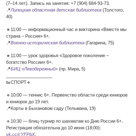
(7–14 лет). Запись на занятия: +7 (904) 684-93-73.
📍
Липецкая областная детская библиотека
(Толстого,
40)
🔸11:00 — информационный час и викторина «Вместе мы
страна – Россия» 6+.
📍
Военно-историческая библиотека
(Гагарина, 75)
🔸11:00 — урок здоровья «Здоровое поколение –
богатство России» 6+.
📍
БИЦ «Левобережный»
(пр. Мира, 5)
___________________
👟СПОРТ🔹
🔹10:00 — теннис 6+. Первенство области среди юниоров
и юниорок до 19 лет.
📍Корты в Быхановом саду (Тельмана, 19)
🔹10:30 — блиц‑турнир по шахматам ко Дню России 6+.
Регистрация обязательна до 10 июня (18:00):
vk.cc/cYFPbX
.