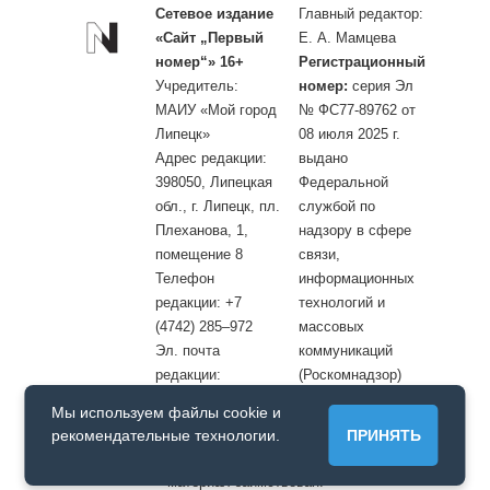
Сетевое издание
Главный редактор:
«Сайт „Первый
Е. А. Мамцева
номер“» 16+
Регистрационный
Учредитель:
номер:
серия Эл
МАИУ «Мой город
№ ФС77-89762 от
Липецк»
08 июля 2025 г.
Адрес редакции:
выдано
398050, Липецкая
Федеральной
обл., г. Липецк, пл.
службой по
Плеханова, 1,
надзору в сфере
помещение 8
связи,
Телефон
информационных
редакции: +7
технологий и
(4742) 285–972
массовых
Эл. почта
коммуникаций
редакции:
(Роскомнадзор)
site@openlipetsk.ru
Мы используем файлы cookie и
Первый номер © / Допускается цитирование материалов с
рекомендательные технологии.
ПРИНЯТЬ
обязательной прямой гиперссылкой на страницу, с которой
материал заимствован.