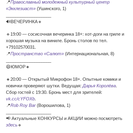
📍
Православный молодежный культурный центр
«Экклезиаст»
(Ушинского, 1)
___________________
🔊ВЕЧЕРИНКА🔹
🔹19:00 — сосисочная вечеринка 18+: хот-доги на гриле и
хорошая музыка на виниле. Бронь столов по тел.
+79102570031.
📍
Пространство «Салют»
(Интернациональная, 8)
___________________
😄ЮМОР🔸
🔸20:00 — Открытый Микрофон 18+. Опытные комики и
новички проверяют шутки. Ведущая:
Дарья Королёва
.
Сбор гостей с 19:30. Бронь мест для зрителей:
vk.cc/cYFOXb
.
📍
Rob Roy Bar
(Ворошилова, 1)
___________________
📢 Актуальные КОНКУРСЫ и АКЦИИ можно посмотреть
здесь
🔹
___________________