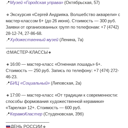
📍
Музей «Городская управа»
(Октябрьская, 57)
🔹Экскурсия «Сергей Андрияка. Волшебство акварели» с
мастер‑классом 6+ (до 26 июня). Стоимость — 300 руб.
Заявки от организованных групп по телефонам: +7 (4742)
28‑12‑74, 27‑86‑68.
📍
Художественный музей
(Ленина, 7а)
___________________
🎨МАСТЕР-КЛАССЫ🔸
🔸16:00 — мастер-класс «Огненная лошадь» 6+.
Стоимость — 250 руб. Запись по телефону: +7 (474) 272-
46-23.
📍
БИЦ «Социальный»
(Липовская, 2а)
🔸17:00 — мастер-класс «От традиции к современности:
способы формования художественной керамики»
«Тарелка» 12+. Стоимость — 600 руб.
📍
КерамоКластер
(Студеновская, 39б)
___________________
ДЕНЬ РОССИИ
🔹