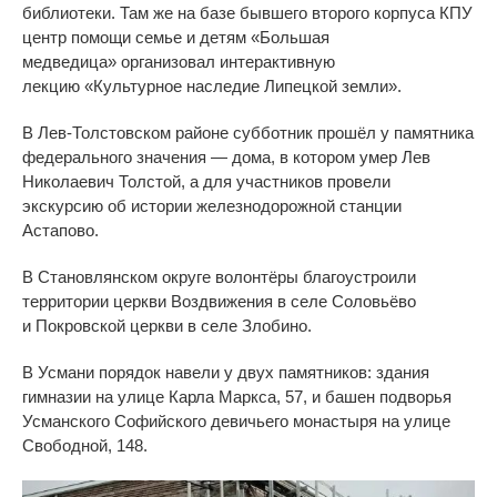
библиотеки. Там
же на
базе бывшего второго корпуса КПУ
центр помощи семье и
детям
«
Большая
медведица
»
организовал интерактивную
лекцию
«
Культурное наследие Липецкой земли
»
.
В
Лев-Толстовском
районе субботник прошёл у
памятника
федерального значения
—
дома, в
котором умер Лев
Николаевич Толстой, а
для участников провели
экскурсию об
истории железнодорожной станции
Астапово.
В
Становлянском округе волонтёры благоустроили
территории церкви Воздвижения в
селе Соловьёво
и
Покровской церкви в
селе Злобино.
В
Усмани порядок навели у
двух памятников: здания
гимназии на
улице Карла Маркса, 57, и
башен подворья
Усманского Софийского девичьего монастыря на
улице
Свободной, 148.