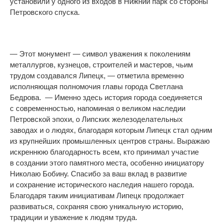
установили у одного из входов в Нижний парк со стороны
Петровского спуска.
—
Этот монумент
—
символ уважения к
поколениям
металлургов, кузнецов, строителей и
мастеров, чьим
трудом создавался Липецк,
— отметила временно
исполняющая полномочия главы города Светлана
Бедрова. —
Именно здесь история города соединяется
с
современностью, напоминая о
великом наследии
Петровской эпохи, о
Липских железоделательных
заводах и
о
людях, благодаря которым Липецк стал одним
из
крупнейших промышленных центров страны. Выражаю
искреннюю благодарность всем, кто принимал участие
в
создании этого памятного места, особенно инициатору
Николаю Бобину. Спасибо за
ваш вклад в
развитие
и
сохранение исторического наследия нашего города.
Благодаря таким инициативам Липецк продолжает
развиваться, сохраняя свою уникальную историю,
традиции и
уважение к
людям труда.