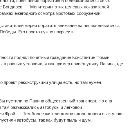
бности, повышение нормативов содержания мостовых
с Бондарев.
—
Мониторинг этих целевых показателей
рамках ежегодного осмотра мостовых сооружений.
дставителей мэрии обратить внимание на
пешеходный мост,
Победы. Его просто нужно покрасить.
пности поднял почётный гражданин Константин Фомин.
ы в
равных условиях, и
как пример привёл улицу Папина, где
о проект реконструкции улицы есть, но
там нужен
бы пустили по
Папина общественный транспорт. Но
она
ы там разъезжались автобусы и
легковой
ия Фрай.
—
Тем более жители домов вдоль дороги выступают
пустили автобусы, так как будут пыль и
шум.