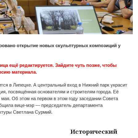
ировано открытие новых скульптурных композиций у
ица ещё редактируется. Зайдите чуть позже, чтобы
рсию материала.
тся в
Липецке. А
центральный вход в
Нижний парк украсит
ция, посвящённая основателям и
строителям города. Её
мая. Об
этом на
первом в
этом году заседании Совета
общила
вице-мэр
—
председатель департамента
ктуры Светлана Сурмий.
Исторический