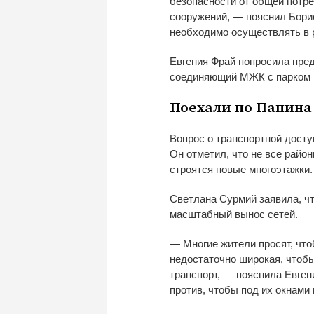
безопасности от
общей потре
сооружений,
—
пояснил Бори
необходимо осуществлять в
Евгения Фрай попросила пре
соединяющий МЖК с
парком 
Поехали по
Папина
Вопрос о
транспортной досту
Он
отметил, что не
все район
строятся новые многоэтажки.
Светлана Сурмий заявила, чт
масштабный вынос сетей.
—
Многие жители просят, что
недостаточно широкая, чтоб
транспорт,
—
пояснила Евген
против, чтобы под их
окнами 