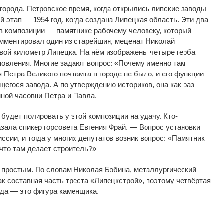
 города. Петровское время, когда открылись липские заводы
й этап
—
1954 год, когда создана Липецкая область. Эти два
в
композиции
—
памятнике рабочему человеку, который
мментировал один из
старейшин, меценат Николай
вой километр Липецка. На
нём изображены четыре герба
новления. Многие задают вопрос:
«
Почему именно там
 Петра Великого почтамта в
городе не
было, и
его функции
щегося завода. А
по
утверждению историков, она как раз
ной часовни Петра и
Павла.
 будет полировать у
этой композиции на
удачу.
Кто-
зала спикер горсовета Евгения Фрай.
—
Вопрос установки
иссии, и
тогда у
многих депутатов возник вопрос:
«
Памятник
что там делает строитель?
»
 простым. По
словам Николая Бобина, металлургический
ак составная часть треста
«
Липецкстрой
»
, поэтому четвёртая
ода
—
это фигура каменщика.