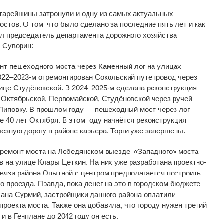
старейшины затронули и
одну из
самых актуальных
остов. О
том, что было сделано за
последние пять лет и
как
ил председатель департамента дорожного хозяйства
 Суворин:
онт пешеходного моста через Каменный лог на
улицах
022
–
2023
-м отремонтирован Сокольский путепровод через
ице Студёновской. В
2024
–
2025
-м сделана реконструкция
 Октябрьской, Первомайской, Студёновской через ручей
Липовку. В
прошлом году
—
пешеходный мост через лог
е 40 лет Октября. В
этом году начнётся реконструкция
лезную дорогу в
районе карьера. Торги уже завершены.
премонт моста на
Лебедянском выезде,
«
Западного
»
моста
в на
улице Клары Цеткин. На
них уже разработана
проектно-
вязи района Опытной с
центром предполагается построить
о проезда. Правда, пока денег на
это в
городском бюджете
тлана Сурмий, застройщики данного района оплатили
проекта моста. Также она добавила, что городу нужен третий
 и
в
Генплане до
2042 году он
есть.