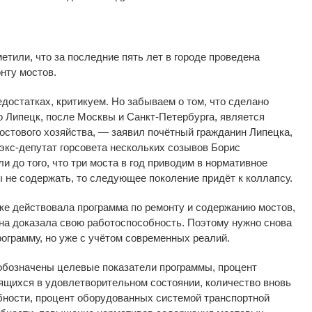
етили, что за
последние пять лет в
городе проведена
нту мостов.
едостатках, критикуем. Но
забываем о
том, что сделано
о Липецк, после Москвы и
Санкт-Петербурга
, является
стового хозяйства,
—
заявил почётный гражданин Липецка,
экс-депутат
горсовета нескольких созывов Борис
ли до
того, что три моста в
год приводим в
нормативное
ы не
содержать, то
следующее поколение придёт к
коллапсу.
ке действовала программа по
ремонту и
содержанию мостов,
на доказала свою работоспособность. Поэтому нужно снова
ограмму, но
уже с
учётом современных реалий.
обозначены целевые показатели программы, процент
ящихся в
удовлетворительном состоянии, количество вновь
ности, процент оборудованных системой транспортной