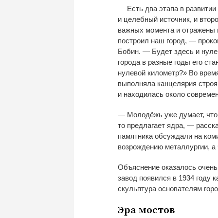
—
Есть два этапа в
развитии
и
целебный источник, и
второ
важных момента и
отражены 
построил наш город,
—
проко
Бобин.
—
Будет здесь и
нуле
города в
разные годы его ста
нулевой километр?
»
Во
время
выполняла канцелярия строя
и
находилась около современ
—
Молодёжь уже думает, что
то
предлагает ядра,
—
расска
памятника обсуждали на
ком
возрождению металлургии, а
Объяснение оказалось очень
завод появился в
1934 году к
скульптура основателям гор
Эра мостов