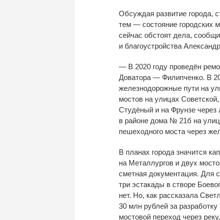
Обсуждая развитие города, 
тем
—
состояние городских м
сейчас обстоят дела, сообщ
и
благоустройства Александр
—
В
2020 году проведён рем
Доватора
—
Филипченко. В
2
железнодорожные пути на
ул
мостов на
улицах Советской,
Студёный и
на
Фрунзе через 
в
районе дома
№
21б на
улиц
пешеходного моста через же
В
планах города значится ка
на
Металлургов и
двух мосто
сметная
документация. Для с
три эстакады в
створе Боевог
нет. Но, как рассказала Све
30
млн
рублей за
разработку 
мостовой переход через реку,