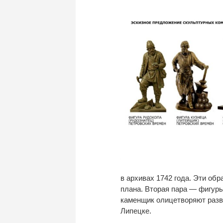
в
архивах 1742 года. Эти об
плана. Вторая пара
—
фигуры
каменщик
олицетворяют разв
Липецке.