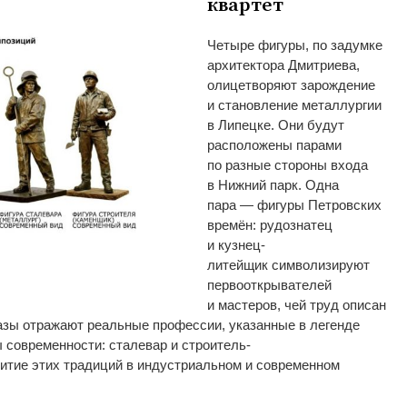
квартет
Четыре фигуры, по
задумке
архитектора Дмитриева,
олицетворяют зарождение
и
становление металлургии
в
Липецке. Они будут
расположены парами
по
разные стороны входа
в
Нижний парк. Одна
пара
—
фигуры Петровских
времён: рудознатец
и
кузнец-
литейщик
символизируют
первооткрывателей
и
мастеров, чей труд описан
разы отражают реальные профессии, указанные в
легенде
 современности: сталевар и
строитель-
итие этих традиций в
индустриальном и
современном