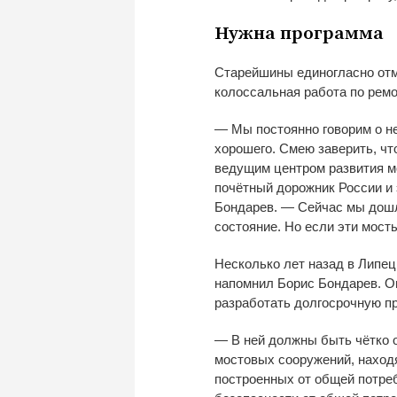
Нужна программа
Старейшины единогласно отм
колоссальная работа по
ремо
—
Мы
постоянно говорим о
н
хорошего. Смею заверить, чт
ведущим центром развития мо
почётный дорожник России и
Бондарев.
—
Сейчас мы
дош
состояние. Но
если эти мост
Несколько лет назад в
Липец
напомнил Борис Бондарев. О
разработать долгосрочную пр
—
В
ней должны быть чётко 
мостовых сооружений, наход
построенных от
общей потреб