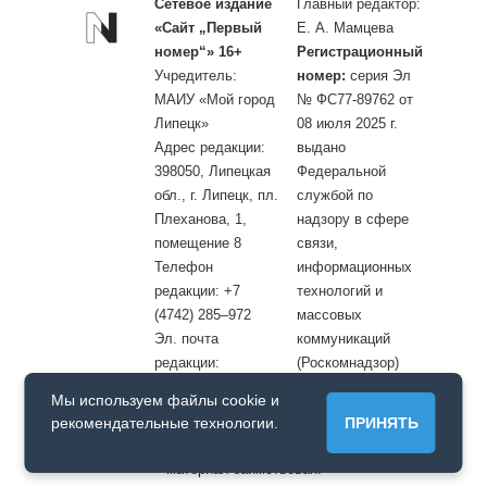
Сетевое издание
Главный редактор:
«Сайт „Первый
Е. А. Мамцева
номер“» 16+
Регистрационный
Учредитель:
номер:
серия Эл
МАИУ «Мой город
№ ФС77-89762 от
Липецк»
08 июля 2025 г.
Адрес редакции:
выдано
398050, Липецкая
Федеральной
обл., г. Липецк, пл.
службой по
Плеханова, 1,
надзору в сфере
помещение 8
связи,
Телефон
информационных
редакции: +7
технологий и
(4742) 285–972
массовых
Эл. почта
коммуникаций
редакции:
(Роскомнадзор)
site@openlipetsk.ru
Мы используем файлы cookie и
Первый номер © / Допускается цитирование материалов с
рекомендательные технологии.
ПРИНЯТЬ
обязательной прямой гиперссылкой на страницу, с которой
материал заимствован.