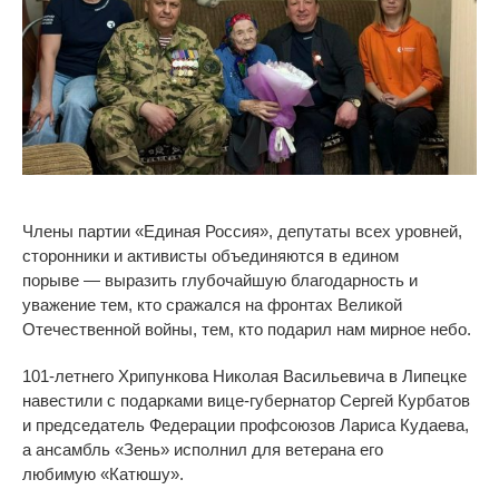
Члены партии
«
Единая Россия
»
, депутаты всех уровней,
сторонники и
активисты объединяются в
едином
порыве
—
выразить глубочайшую благодарность и
уважение тем, кто сражался на
фронтах Великой
Отечественной войны, тем, кто подарил нам мирное небо.
101-летнего
Хрипункова Николая Васильевича в
Липецке
навестили с
подарками
вице-губернатор
Сергей Курбатов
и
председатель Федерации профсоюзов Лариса Кудаева,
а
ансамбль
«
Зень
»
исполнил для ветерана его
любимую
«
Катюшу
»
.