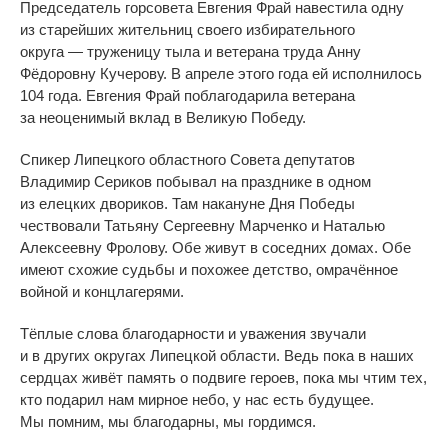
Председатель горсовета Евгения Фрай навестила одну
из
старейших жительниц своего избирательного
округа
—
труженицу тыла и
ветерана труда Анну
Фёдоровну Кучерову. В
апреле этого года ей
исполнилось
104 года. Евгения Фрай поблагодарила ветерана
за
неоценимый вклад в
Великую Победу.
Спикер Липецкого областного Совета депутатов
Владимир Сериков побывал на
празднике в
одном
из
елецких двориков. Там накануне Дня Победы
чествовали Татьяну Сергеевну Марченко и
Наталью
Алексеевну Фролову. Обе живут в
соседних домах. Обе
имеют схожие судьбы и
похожее детство, омрачённое
войной и
концлагерями.
Тёплые слова благодарности и
уважения звучали
и
в
других округах Липецкой области. Ведь пока в
наших
сердцах живёт память о
подвиге героев, пока мы
чтим тех,
кто подарил нам мирное небо, у
нас есть будущее.
Мы
помним, мы
благодарны, мы
гордимся.