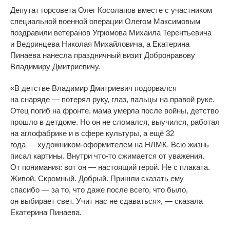
Депутат горсовета Олег Косолапов вместе с
участником
специальной военной операции Олегом Максимовым
поздравили ветеранов Угрюмова Михаила Терентьевича
и
Ведринцева Николая Михайловича, а
Екатерина
Пинаева нанесла праздничный визит Добронравову
Владимиру Дмитриевичу.
«
В
детстве Владимир Дмитриевич подорвался
на
снаряде
—
потерял руку, глаз, пальцы на
правой руке.
Отец погиб на
фронте, мама умерла после войны, детство
прошло в
детдоме. Но
он
не
сломался, выучился, работал
на
аглофабрике и
в
сфере культуры, а
ещё 32
года
—
художником-оформителем
на
НЛМК. Всю жизнь
писал картины. Внутри
что-то
сжимается от
уважения.
От
понимания: вот он
—
настоящий герой. Не
с
плаката.
Живой. Скромный. Добрый. Пришли сказать ему
спасибо
—
за
то, что даже после всего, что было,
он
выбирает свет. Учит нас не
сдаваться
»
,
—
сказала
Екатерина Пинаева.