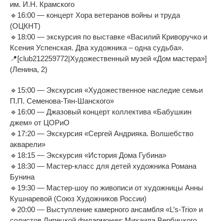
им. И.Н. Крамского
🔹16:00 — концерт Хора ветеранов войны и труда
(ОЦКНТ)
🔹18:00 — экскурсия по выставке «Василий Криворучко и
Ксения Успенская. Два художника – одна судьба».
📍[club212259772|Художественный музей «Дом мастера»]
(Ленина, 2)
🔹15:00 — Экскурсия «Художественное наследие семьи
П.П. Семенова-Тян-Шанского»
🔹16:00 — Джазовый концерт коллектива «Бабушкин
джем» от ЦОРиО
🔹17:20 — Экскурсия «Сергей Андрияка. Волшебство
акварели»
🔹18:15 — Экскурсия «История Дома Губина»
🔹18:30 — Мастер-класс для детей художника Романа
Бунина
🔹19:30 — Мастер-шоу по живописи от художницы Анны
Кушнаревой (Союз Художников России)
🔹20:00 — Выступление камерного ансамбля «L’s-Trio» и
солистов Липецкой филармонии: Михаила Вербицкого,