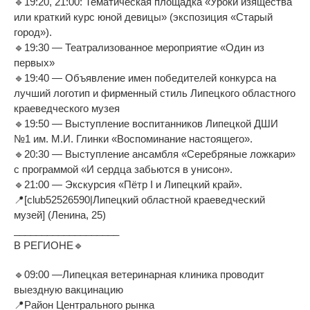
🔹19:20, 21:00: Тематическая площадка «Уроки изящества
или краткий курс юной девицы» (экспозиция «Старый
город»).
🔹19:30 — Театрализованное мероприятие «Один из
первых»
🔹19:40 — Объявление имен победителей конкурса на
лучший логотип и фирменный стиль Липецкого областного
краеведческого музея
🔹19:50 — Выступление воспитанников Липецкой ДШИ
№1 им. М.И. Глинки «Воспоминание настоящего».
🔹20:30 — Выступление ансамбля «Серебряные ложкари»
с программой «И сердца забьются в унисон».
🔹21:00 — Экскурсия «Пётр I и Липецкий край».
📍[club52526590|Липецкий областной краеведческий
музей] (Ленина, 25)
___________________
В РЕГИОНЕ🔹
🔹09:00 —Липецкая ветеринарная клиника проводит
выездную вакцинацию
📍Район Центрального рынка