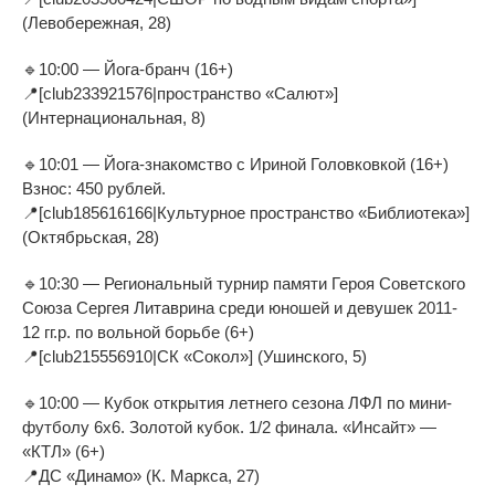
(Левобережная, 28)
🔹10:00 — Йога-бранч (16+)
📍[club233921576|пространство «Салют»]
(Интернациональная, 8)
🔹10:01 — Йога-знакомство с Ириной Головковкой (16+)
Взнос: 450 рублей.
📍[club185616166|Культурное пространство «Библиотека»]
(Октябрьская, 28)
🔹10:30 — Региональный турнир памяти Героя Советского
Союза Сергея Литаврина среди юношей и девушек 2011-
12 гг.р. по вольной борьбе (6+)
📍[club215556910|СК «Сокол»] (Ушинского, 5)
🔹10:00 — Кубок открытия летнего сезона ЛФЛ по мини-
футболу 6х6. Золотой кубок. 1/2 финала. «Инсайт» —
«КТЛ» (6+)
📍ДС «Динамо» (К. Маркса, 27)