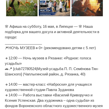
🌸 Афиша на субботу, 16 мая, в Липецке — 🌸 Наша
подборка для вашего досуга и активной деятельности в
городе:
___________________
🎆НОЧЬ МУЗЕЕВ🔹0+ (рекомендовано детям с 5 лет)
🔹12:00 — Ночь музеев в Рязанке: «Родное: голоса
усадьбы»
🚗📍 [club72780524|Музей-усадьба П. П. Семёнова-Тян-
Шанского] (Чаплыгинский район, д. Рязанка, 40)
🔹14:00 — мастер-класс «Наброски» для учащихся
художественной студии Павла Зуданова
🔹14:00 — Работа выставки «Василий Криворучко и
Ксения Успенская. Два художника – одна судьба» из
фондов Воронежского областного художественного музея