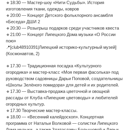
🔹18:30 — Мастер-шоу «Нити Судьбы». История
изготовления ткани, одежды, ковров
🔹20:00 — Концерт Детского фольклорного ансамбля
«Беседа» ДШИ 2
🔹20:30 — Розыгрыш подарков среди участников квеста
🔹21:00 — Концерт Липецкого Дома музыки «О России
пою»
📍[club48910391|Липецкий историко-культурный музей]
(Космонавтов, 2)
🔹17.30 — Традиционная посадка «Культурного
огородика» и мастер-класс «Моя первая фасолька» под
руководством садовницы Дарьи Поповой, создательницы
«Школы Зелёного помидора» для детей и их родителей.
🔹17.30 — Выставка-продажа цветочной и овощной
рассады от Клуба «Липецкие цветоводы» и любителей
огородных культур.
🔹17.30 Творческие мастер-классы.
🔹18.00 — «Весенний калейдоскоп». Концертная
программа от Натальи Волковой — солистки Липецкого
Дома музыки , а также Златославы Болышовой и Дарьи