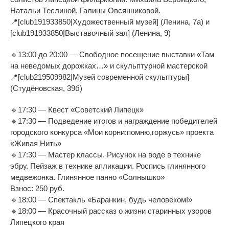
Натальи Теслиной, Галины Овсянниковой.
📍[club191933850|Художественный музей] (Ленина, 7а) и
[club191933850|Выставочный зал] (Ленина, 9)
🔹13:00 до 20:00 — Свободное посещение выставки «Там
на неведомых дорожках…» и скульптурной мастерской
📍[club219509982|Музей современной скульптуры]
(Студёновская, 39б)
🔹17:30 — Квест «Советский Липецк»
🔹17:30 — Подведение итогов и награждение победителей
городского конкурса «Мои корни:помню,горжусь» проекта
«Живая Нить»
🔹17:30 — Мастер классы. Рисунок на воде в технике
эбру. Пейзаж в технике апликации. Роспись глинянного
медвежонка. Глинянное панно «Солнышко»
Взнос: 250 руб.
🔹18:00 — Спектакль «Баранкин, будь человеком!»
🔹18:00 — Красочный рассказ о жизни старинных узоров
Липецкого края