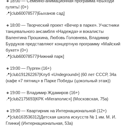
🔸18:00 — Семейно-анимационная программа «Выходи
гулять! (0+)
📍[club60078577|Быханов сад]
🔸18:00 — Творческий проект «Вечер в парке». Участники
танцевального ансамбля «Надежда» и вокалисты
Валентина Прошкина, Любовь Головнева, Владимир
Бурдуков представляют концертную программу «Майский
букет» (0+)
📍[club60078577|Нижний парк]
🔸19:00 — Пурген (16+)
📍[club191262267|Клуб «Undeground»] (60 лет СССР, 34а
(кафе «7 пятниц» в Парке Победы (цокольный этаж))
🔸19:00 — Владимир Ждамиров (16+)
📍[club2175693|КРК «Мегаполис»] (Московская, 75а)
🔸19:00 — Квартирник на Интернациональной (12+)
📍[club163536312|Детская школа искусств № 1 им. М. И.
Глинки] (Интернациональная, 53а)