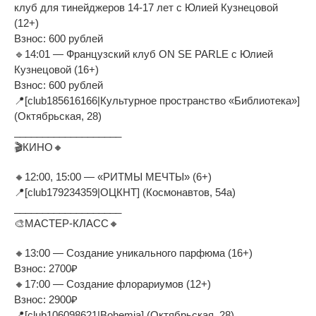
клуб для тинейджеров 14-17 лет с Юлией Кузнецовой
(12+)
Взнос: 600 рублей
🔹14:01 — Французский клуб ON SE PARLE с Юлией
Кузнецовой (16+)
Взнос: 600 рублей
📍[club185616166|Культурное пространство «Библиотека»]
(Октябрьская, 28)
___________________
🎬КИНО🔸
🔸12:00, 15:00 — «РИТМЫ МЕЧТЫ» (6+)
📍[club179234359|ОЦКНТ] (Космонавтов, 54а)
___________________
🎨МАСТЕР-КЛАСС🔸
🔸13:00 — Создание уникального парфюма (16+)
Взнос: 2700₽
🔸17:00 — Создание флорариумов (12+)
Взнос: 2900₽
📍[club106098621|Bohemia] (Октябрьская, 28)