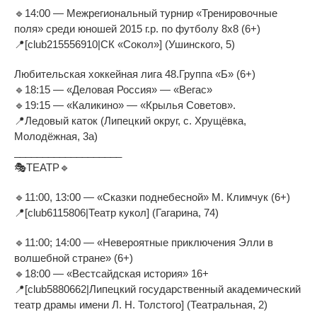
🔹14:00 — Межрегиональный турнир «Тренировочные
поля» среди юношей 2015 г.р. по футболу 8х8 (6+)
📍[club215556910|СК «Сокол»] (Ушинского, 5)
Любительская хоккейная лига 48.Группа «Б» (6+)
🔹18:15 — «Деловая Россия» — «Вегас»
🔹19:15 — «Каликино» — «Крылья Советов».
📍Ледовый каток (Липецкий округ, с. Хрущёвка,
Молодёжная, 3а)
___________________
🎭ТЕАТР🔹
🔹11:00, 13:00 — «Сказки поднебесной» М. Климчук (6+)
📍[club6115806|Театр кукол] (Гагарина, 74)
🔹11:00; 14:00 — «Невероятные приключения Элли в
волшебной стране» (6+)
🔹18:00 — «Вестсайдская история» 16+
📍[club5880662|Липецкий государственный академический
театр драмы имени Л. Н. Толстого] (Театральная, 2)