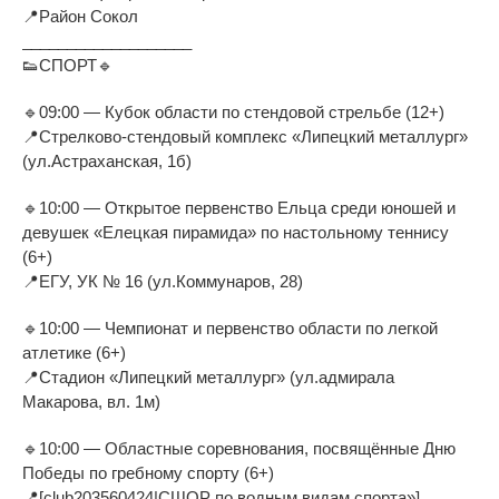
📍Район Сокол
___________________
👟СПОРТ🔹
🔹09:00 — Кубок области по стендовой стрельбе (12+)
📍Стрелково-стендовый комплекс «Липецкий металлург»
(ул.Астраханская, 1б)
🔹10:00 — Открытое первенство Ельца среди юношей и
девушек «Елецкая пирамида» по настольному теннису
(6+)
📍ЕГУ, УК № 16 (ул.Коммунаров, 28)
🔹10:00 — Чемпионат и первенство области по легкой
атлетике (6+)
📍Стадион «Липецкий металлург» (ул.адмирала
Макарова, вл. 1м)
🔹10:00 — Областные соревнования, посвящённые Дню
Победы по гребному спорту (6+)
📍[club203560424|СШОР по водным видам спорта»]