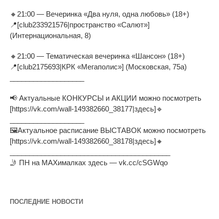
🔸21:00 — Вечеринка «Два нуля, одна любовь» (18+)
📍[club233921576|пространство «Салют»]
(Интернациональная, 8)
🔸21:00 — Тематическая вечеринка «Шансон» (18+)
📍[club2175693|КРК «Мегаполис»] (Московская, 75а)
___________________
📢 Актуальные КОНКУРСЫ и АКЦИИ можно посмотреть
[https://vk.com/wall-149382660_38177|здесь]🔹
___________________
🖼Актуальное расписание ВЫСТАВОК можно посмотреть
[https://vk.com/wall-149382660_38178|здесь]🔸
_________________________________________
🤳 ПН на MAXималках здесь — vk.cc/cSGWqo
ПОСЛЕДНИЕ НОВОСТИ