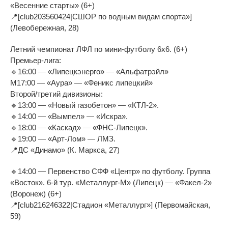
«Весенние старты» (6+)
📍[club203560424|СШОР по водным видам спорта»]
(Левобережная, 28)
Летний чемпионат ЛФЛ по мини-футболу 6х6. (6+)
Премьер-лига:
🔹16:00 — «Липецкэнерго» — «Альфатрэйл»
М17:00 — «Аура» — «Феникс липецкий»
Второй/третий дивизионы:
🔹13:00 — «Новый газобетон» — «КТЛ-2».
🔹14:00 — «Вымпел» — «Искра».
🔹18:00 — «Каскад» — «ФНС-Липецк».
🔹19:00 — «Арт-Лом» — ЛМЗ.
📍ДС «Динамо» (К. Маркса, 27)
🔹14:00 — Первенство СФФ «Центр» по футболу. Группа
«Восток». 6-й тур. «Металлург-М» (Липецк) — «Факел-2»
(Воронеж) (6+)
📍[club216246322|Стадион «Металлург»] (Первомайская,
59)