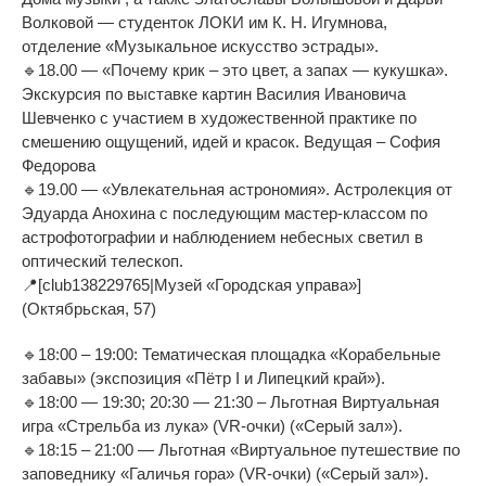
Волковой — студенток ЛОКИ им К. Н. Игумнова,
отделение «Музыкальное искусство эстрады».
🔹18.00 — «Почему крик – это цвет, а запах — кукушка».
Экскурсия по выставке картин Василия Ивановича
Шевченко с участием в художественной практике по
смешению ощущений, идей и красок. Ведущая – София
Федорова
🔹19.00 — «Увлекательная астрономия». Астролекция от
Эдуарда Анохина с последующим мастер-классом по
астрофотографии и наблюдением небесных светил в
оптический телескоп.
📍[club138229765|Музей «Городская управа»]
(Октябрьская, 57)
🔹18:00 – 19:00: Тематическая площадка «Корабельные
забавы» (экспозиция «Пётр I и Липецкий край»).
🔹18:00 — 19:30; 20:30 — 21:30 – Льготная Виртуальная
игра «Стрельба из лука» (VR-очки) («Серый зал»).
🔹18:15 – 21:00 — Льготная «Виртуальное путешествие по
заповеднику «Галичья гора» (VR-очки) («Серый зал»).