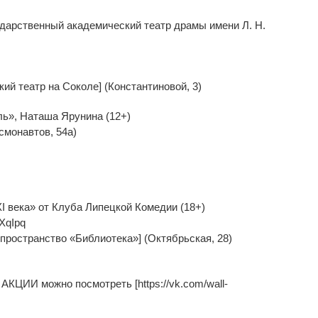
ударственный академический театр драмы имени Л. Н.
ий театр на Соколе] (Константиновой, 3)
ль», Наташа Ярунина (12+)
смонавтов, 54а)
 века» от Клуба Липецкой Комедии (18+)
cXqIpq
 пространство «Библиотека»] (Октябрьская, 28)
КЦИИ можно посмотреть [https://vk.com/wall-