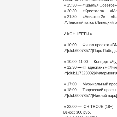
🔹19:30 — «Крылья Советов
🔹20:30 — «Кристалл» — «М
🔹21:30 — «Авиатор-2» — «К
📍Ледовый каток (Липецкий о
___________________
🎵КОНЦЕРТЫ🔸
🔸10:00 — Финал проекта «
📍[club60078577|Парк Победы
🔸10:00, 11:00 — Концерт «Чу
🔸12:30 — «Падеспань» «Фин
📍[club117323002|Филармония 
🔸17:00 — Музыкальный проек
🔸18:00 — Творческий проект 
📍[club60078577|Нижний парк]
🔸22:00 — ICH TROJE (18+)
Взнос: 300 руб.