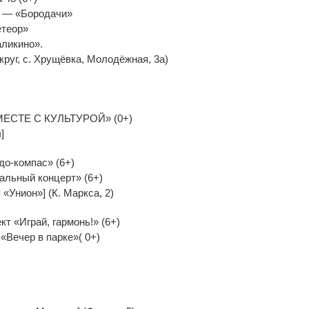
» — «Бородачи»
етеор»
аликино».
круг, с. Хрущёвка, Молодёжная, 3а)
ВМЕСТЕ С КУЛЬТУРОЙ» (0+)
]
до-компас» (6+)
альный концерт» (6+)
«Унион»] (К. Маркса, 2)
т «Играй, гармонь!» (6+)
«Вечер в парке»( 0+)