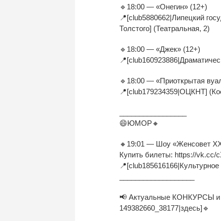
🔹18:00 — «Онегин» (12+)
📍[club5880662|Липецкий гос
Толстого] (Театральная, 2)
🔹18:00 — «Джек» (12+)
📍[club160923886|Драматическ
🔹18:00 — «Приоткрытая вуа
📍[club179234359|ОЦКНТ] (Ко
_________________
😄ЮМОР🔸
🔸19:01 — Шоу «Женсовет XXI
Купить билеты: https://vk.cc/
📍[club185616166|Культурное
___________________
📢 Актуальные КОНКУРСЫ и А
149382660_38177|здесь]🔹
___________________