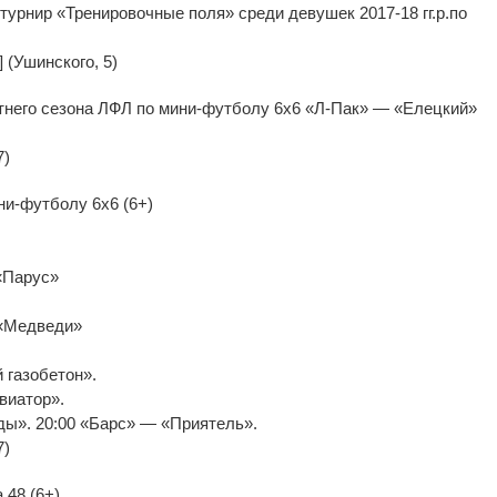
урнир «Тренировочные поля» среди девушек 2017-18 гг.р.по
 (Ушинского, 5)
етнего сезона ЛФЛ по мини-футболу 6х6 «Л-Пак» — «Елецкий»
7)
ни-футболу 6х6 (6+)
«Парус»
«Медведи»
 газобетон».
виатор».
ы». 20:00 «Барс» — «Приятель».
7)
 48 (6+)