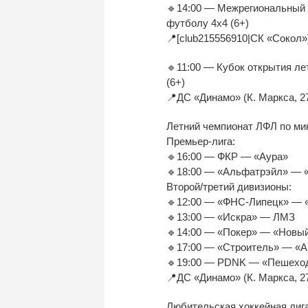
🔹14:00 — Межрегиональный т
футболу 4х4 (6+)
📍[club215556910|СК «Сокол»]
🔹11:00 — Кубок открытия л
(6+)
📍ДС «Динамо» (К. Маркса, 2
Летний чемпионат ЛФЛ по ми
Премьер-лига:
🔹16:00 — ФКР — «Аура»
🔹18:00 — «Альфатрэйл» — 
Второй/третий дивизионы:
🔹12:00 — «ФНС-Липецк» — 
🔹13:00 — «Искра» — ЛМЗ
🔹14:00 — «Покер» — «Новый
🔹17:00 — «Строитель» — «А
🔹19:00 — PDNK — «Пешеход
📍ДС «Динамо» (К. Маркса, 2
Любительская хоккейная лига