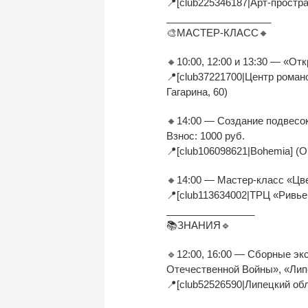
📍[club225346187|Арт-простра
___________________
🎨МАСТЕР-КЛАСС🔸
🔸10:00, 12:00 и 13:30 — «От
📍[club37221700|Центр романо
Гагарина, 60)
🔸14:00 — Создание подвесок
Взнос: 1000 руб.
📍[club106098621|Bohemia] (О
🔸14:00 — Мастер-класс «Цв
📍[club113634002|ТРЦ «Ривьер
________________
📚ЗНАНИЯ🔹
🔹12:00, 16:00 — Сборные эк
Отечественной Войны», «Лип
📍[club52526590|Липецкий обл