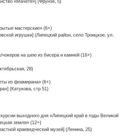
нство «Мачете»] (Фрунзе, 5)
крытые мастерские» (6+)
вской игрушки] (Липецкий район, село Троицкое, ул.
/чокеров на шею из бисера и камней (16+)
ктябрьская, 28)
еты из фоамирана» (6+)
а»] (Катукова, стр 51)
скурсии выходного дня «Липецкий край в годы Великой
ецкая земля» (12+)
астной краеведческий музей] (Ленина, 25)