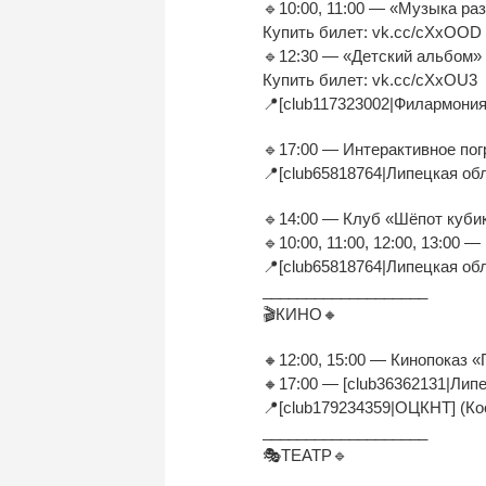
🔹10:00, 11:00 — «Музыка раз
Купить билет: vk.cc/cXxOOD
🔹12:30 — «Детский альбом» 
Купить билет: vk.cc/cXxOU3
📍[club117323002|Филармония 
🔹17:00 — Интерактивное пог
📍[club65818764|Липецкая обл
🔹14:00 — Клуб «Шёпот кубик
🔹10:00, 11:00, 12:00, 13:00 
📍[club65818764|Липецкая обл
___________________
🎬КИНО🔸
🔸12:00, 15:00 — Кинопоказ «
🔸17:00 — [club36362131|Лип
📍[club179234359|ОЦКНТ] (Ко
___________________
🎭ТЕАТР🔹