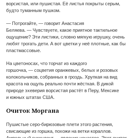
ворсистая, или пушистая. Её листья покрыты серым,
будто туманным пушком.
—
Потрогайте,
—
говорит Анастасия
Беляева.
—
Чувствуете, какое приятное тактильное
ощущение? Эти листики, словно мягкую игрушку, очень
любят трогать дети. А
вот цветки у
неё плотные, как
бы
пластмассовые.
На
цветоносах, что торчат из
каждого
горшочка,
—
соцветия оранжевых, белых и
розовых
колокольчиков, собранных в
гроздь. Хрупкая на
вид
красота на
ощупь реально почти жёсткая. В
дикой
природе эхеверия ворсистая растёт в
Перу, Мексике
и
южных штатах США.
Очиток Моргана
Пушистые
серо-бирюзовые
плети этого растения,
свисающие из
горшка, похожи на
ветки кораллов.
Ампельный суккулент
—
явление нечастое. Этот очиток