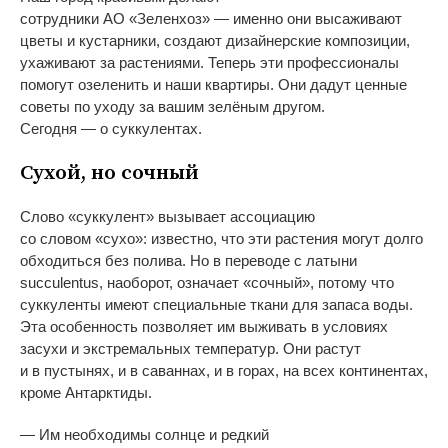
сотрудники
АО
«
Зеленхоз
»
—
именно они высаживают
цветы и
кустарники, создают дизайнерские композиции,
ухаживают за
растениями. Теперь эти профессионалы
помогут озеленить и
наши квартиры. Они дадут ценные
советы по
уходу за
вашим зелёным другом.
Сегодня
—
о
суккулентах.
Сухой, но
сочный
Слово
«
суккулент
»
вызывает ассоциацию
со
словом
«
сухо
»
: известно, что эти растения могут долго
обходиться без полива. Но
в
переводе с
латыни
succulentus, наоборот, означает
«
сочный
»
, потому что
суккуленты имеют специальные ткани для запаса воды.
Эта особенность позволяет им
выживать в
условиях
засухи и
экстремальных температур. Они растут
и
в
пустынях, и
в
саваннах, и
в
горах, на
всех континентах,
кроме Антарктиды.
—
Им
необходимы солнце и
редкий