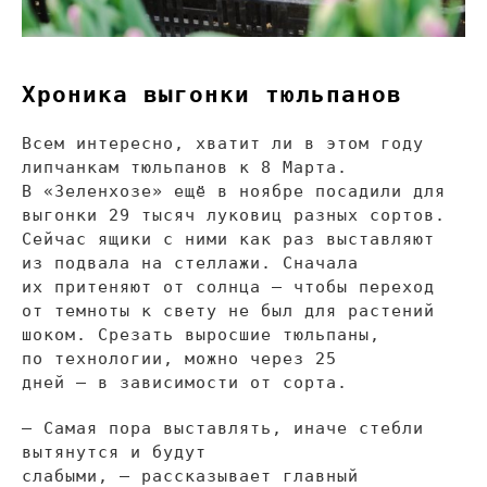
Хроника выгонки тюльпанов
Всем интересно, хватит
ли в
этом году
липчанкам тюльпанов к
8
Марта.
В
«
Зеленхозе
»
ещё в
ноябре посадили для
выгонки 29 тысяч луковиц разных сортов.
Сейчас ящики с
ними как раз выставляют
из
подвала на
стеллажи. Сначала
их
притеняют от
солнца
—
чтобы переход
от
темноты к
свету не
был для растений
шоком. Срезать выросшие тюльпаны,
по
технологии, можно через 25
дней
—
в
зависимости от
сорта.
—
Самая пора выставлять, иначе стебли
вытянутся и
будут
слабыми,
—
рассказывает главный