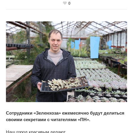
0
Сотрудники
«
Зеленхоза
»
ежемесячно будут делиться
своими секретами с
читателями
«
ПН
».
Наш город красивым делают