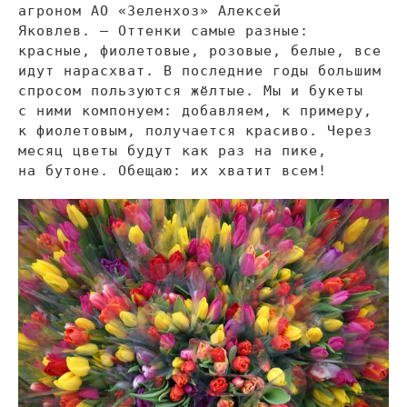
агроном
АО
«
Зеленхоз
»
Алексей
Яковлев.
—
Оттенки самые разные:
красные, фиолетовые, розовые, белые, все
идут нарасхват. В
последние годы большим
спросом пользуются жёлтые. Мы
и
букеты
с
ними компонуем: добавляем, к
примеру,
к
фиолетовым, получается красиво. Через
месяц цветы будут как раз на
пике,
на
бутоне. Обещаю: их
хватит всем!