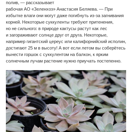
полив,
—
рассказывает
рабочая
АО
«
Зеленхоз
»
Анастасия Беляева.
—
При
избытке влаги они могут даже погибнуть
из-за
загнивания
корней. Некоторые суккуленты требуют притенения,
но
не
сильного: в
природе кактусы растут как лес
и
загораживают солнце друг от
друга. Некоторые,
например гигантский цереус или калифорнийский исполин,
достигают 25
м в
высоту! А
вот если летом вы
соберётесь
вынести горшок с
суккулентом на
балкон, к
ярким
солнечным лучам растение нужно приучать постепенно.