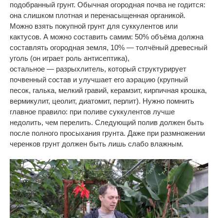
подобранный грунт. Обычная огородная почва не
годится:
она слишком плотная и
перенасыщенная органикой.
Можно взять покупной грунт для суккулентов или
кактусов. А
можно составить самим: 50% объёма должна
составлять огородная земля, 10%
—
толчёный древесный
уголь (он
играет роль антисептика),
остальное
—
разрыхлитель, который структурирует
почвенный состав и
улучшает его аэрацию (крупный
песок, галька, мелкий гравий, керамзит, кирпичная крошка,
вермикулит, цеолит, диатомит, перлит). Нужно помнить
главное правило: при поливе суккулентов лучше
недолить, чем перелить. Следующий полив должен быть
после полного просыхания грунта. Даже при размножении
черенков грунт должен быть лишь слабо влажным.