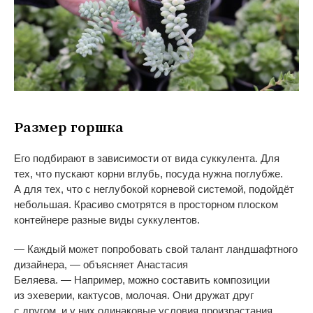
Размер горшка
Его подбирают в
зависимости от
вида суккулента. Для
тех, что пускают корни вглубь, посуда нужна поглубже.
А
для тех, что с
неглубокой корневой системой, подойдёт
небольшая. Красиво смотрятся в
просторном плоском
контейнере разные виды суккулентов.
—
Каждый может попробовать свой талант ландшафтного
дизайнера,
—
объясняет Анастасия
Беляева.
—
Например, можно составить композиции
из
эхеверии, кактусов, молочая. Они
дружат друг
с
другом, и
у
них одинаковые условия произрастания.