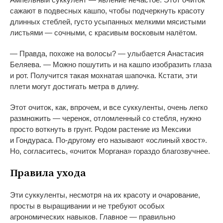
сажают в
подвесных кашпо, чтобы подчеркнуть красоту
длинных стеблей, густо усыпанных мелкими мясистыми
листьями
—
сочными, с
красивым восковым налётом.
—
Правда, похоже на
волосы?
—
улыбается Анастасия
Беляева.
—
Можно пошутить и
на
кашпо изобразить глаза
и
рот. Получится такая мохнатая шапочка. Кстати, эти
плети могут достигать метра в
длину.
Этот очиток, как, впрочем, и
все суккуленты, очень легко
размножить
—
черенок, отломленный со
стебля, нужно
просто воткнуть в
грунт. Родом растение из
Мексики
и
Гондураса.
По-другому
его называют
«
ослиный хвост
»
.
Но, согласитесь,
«
очиток Моргана
»
гораздо благозвучнее.
Правила ухода
Эти суккуленты, несмотря на
их
красоту и
очарование,
просты в
выращивании и
не
требуют особых
агрономических навыков. Главное
—
правильно