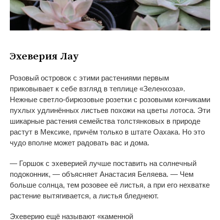
Эхеверия Лау
Розовый островок с
этими растениями первым
приковывает к
себе взгляд в
теплице
«
Зеленхоза
»
.
Нежные
светло-бирюзовые
розетки с
розовыми кончиками
пухлых удлинённых листьев похожи на
цветы лотоса. Эти
шикарные растения семейства толстянковых в
природе
растут в
Мексике, причём только в
штате Оахака. Но
это
чудо вполне может радовать вас и
дома.
—
Горшок с
эхеверией лучше поставить на
солнечный
подоконник,
—
объясняет Анастасия Беляева.
—
Чем
больше солнца, тем розовее её листья, а
при его нехватке
растение вытягивается, а
листья бледнеют.
Эхеверию ещё называют
«
каменной