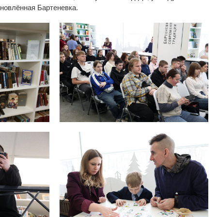
бновлённая Бартеневка.