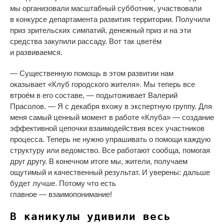
мы
организовали масштабный субботник, участвовали
в
конкурсе департамента развития территории. Получили
приз зрительских симпатий, денежный приз и
на
эти
средства закупили рассаду. Вот так цветём
и
развиваемся.
—
Существенную помощь в
этом развитии нам
оказывает
«
Клуб городского жителя
»
. Мы
теперь все
втроём в
его составе,
—
подытоживает Валерий
Прасолов.
—
Я
с
декабря вхожу в
экспертную группу. Для
меня самый ценный момент в
работе
«
Клуба
»
—
создание
эффективной цепочки взаимодействия всех участников
процесса. Теперь не
нужно упрашивать о
помощи каждую
структуру или ведомство. Все работают сообща, помогая
друг другу. В
конечном итоге мы, жители, получаем
ощутимый и
качественный результат. И
уверены: дальше
будет лучше. Потому что есть
главное
—
взаимопонимание!
В каникулы удивили весь