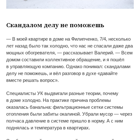
Скандалом делу не
поможешь
—
В
моей квартире в
доме на
Филипченко, 7/4, несколько
лет назад было так холодно, что нас не
спасали даже два
мощных обогревателя,
—
рассказывает Валерий.
—
Всем
домом составили коллективное обращение, и
я
пошёл
в
управляющую компанию. Однако понимал: скандалами
делу не
поможешь, и
вёл разговор в
духе
«
давайте
вместе решать вопрос
»
.
Специалисты УК
выдвигали разные теории, почему
в
доме холодно. На
практике причина проблемы
оказалась банальна: фильтрационные сетки системы
отопления были забиты окалиной. Убрали мусор
—
через
полчаса давление в
системе пришло в
норму. А
с
ним
поднялась и
температура в
квартирах.