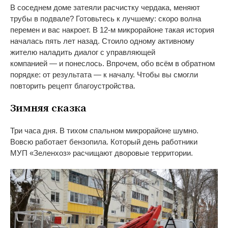
В
соседнем доме затеяли расчистку чердака, меняют
трубы в
подвале? Готовьтесь к
лучшему: скоро волна
перемен и
вас накроет. В
12-м
микрорайоне такая история
началась пять лет назад. Стоило одному активному
жителю наладить диалог с
управляющей
компанией
—
и
понеслось. Впрочем, обо всём в
обратном
порядке: от
результата
—
к
началу. Чтобы вы
смогли
повторить рецепт благоустройства.
Зимняя сказка
Три часа дня. В
тихом спальном микрорайоне шумно.
Вовсю работает бензопила. Который день работники
МУП
«
Зеленхоз
»
расчищают дворовые территории.