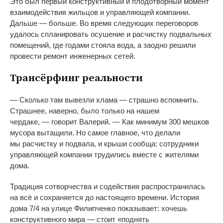
Это был первый конструктивный и
плодотворный момент
взаимодействия жильцов и
управляющей компании.
Дальше
—
больше. Во
время следующих переговоров
удалось спланировать осушение и
расчистку подвальных
помещений, где годами стояла вода, а
заодно решили
провести ремонт инженерных сетей.
Трансёрфинг реальности
—
Сколько там вывезли хлама
—
страшно вспомнить.
Страшнее, наверно, было только на
нашем
чердаке,
—
говорит Валерий.
—
Как минимум 300
мешков
мусора вытащили. Но
самое главное, что делали
мы
расчистку и
подвала, и
крыши сообща: сотрудники
управляющей компании трудились вместе с
жителями
дома.
Традиция сотворчества и
содействия распространилась
на
всё и
сохраняется до
настоящего времени. История
дома 7/4 на
улице Филипченко показывает: хочешь
конструктивного мира
—
стоит
«
поднять