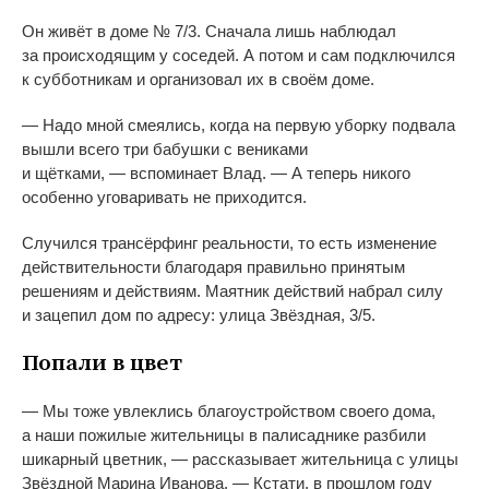
Он
живёт в
доме
№
7/3. Сначала лишь наблюдал
за
происходящим у
соседей. А
потом и
сам подключился
к
субботникам и
организовал их
в
своём доме.
—
Надо мной смеялись, когда на
первую уборку подвала
вышли всего три бабушки с
вениками
и
щётками,
—
вспоминает Влад.
—
А
теперь никого
особенно уговаривать не
приходится.
Случился трансёрфинг реальности, то
есть изменение
действительности благодаря правильно принятым
решениям и
действиям. Маятник действий набрал силу
и
зацепил дом по
адресу: улица Звёздная, 3/5.
Попали в
цвет
—
Мы
тоже увлеклись благоустройством своего дома,
а
наши пожилые жительницы в
палисаднике разбили
шикарный цветник,
—
рассказывает жительница с
улицы
Звёздной Марина Иванова.
—
Кстати, в
прошлом году