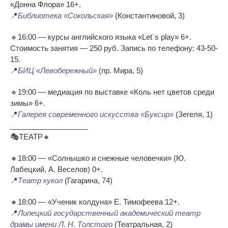
«Донна Флора» 16+.
📍
Библиотека «Сокольская»
(Константиновой, 3)
🔹16:00 — курсы английского языка «Let`s play» 6+.
Стоимость занятия — 250 руб. Запись по телефону: 43-50-
15.
📍
БИЦ «Левобережный»
(пр. Мира, 5)
🔹19:00 — медиация по выставке «Коль нет цветов среди
зимы» 6+.
📍
Галерея современного искусства «Буксир»
(Зегеля, 1)
___________________
🎭ТЕАТР🔸
🔸18:00 — «Солнышко и снежные человечки» (Ю.
Лабецкий, А. Веселов) 0+.
📍
Театр кукол
(Гагарина, 74)
🔸18:00 — «Ученик колдуна» Е. Тимофеева 12+.
📍
Липецкий государственный академический театр
драмы имени Л. Н. Толстого
(Театральная, 2)