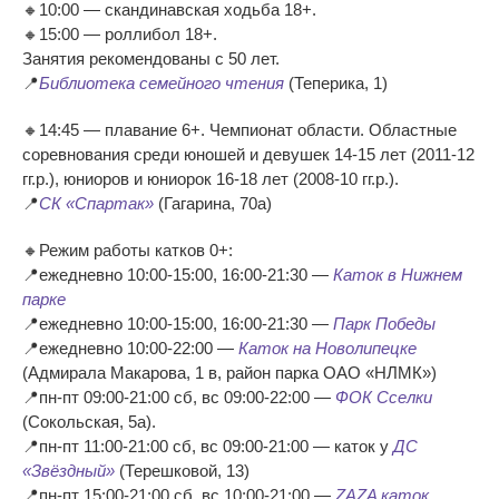
🔸10:00 — скандинавская ходьба 18+.
🔸15:00 — роллибол 18+.
Занятия рекомендованы с 50 лет.
📍
Библиотека семейного чтения
(Теперика, 1)
🔸14:45 — плавание 6+. Чемпионат области. Областные
соревнования среди юношей и девушек 14-15 лет (2011-12
гг.р.), юниоров и юниорок 16-18 лет (2008-10 гг.р.).
📍
СК «Спартак»
(Гагарина, 70а)
🔸Режим работы катков 0+:
📍ежедневно 10:00-15:00, 16:00-21:30 —
Каток в Нижнем
парке
📍ежедневно 10:00-15:00, 16:00-21:30 —
Парк Победы
📍ежедневно 10:00-22:00 —
Каток на Новолипецке
(Адмирала Макарова, 1 в, район парка ОАО «НЛМК»)
📍пн-пт 09:00-21:00 сб, вс 09:00-22:00 —
ФОК Сселки
(Сокольская, 5а).
📍пн-пт 11:00-21:00 сб, вс 09:00-21:00 — каток у
ДС
«Звёздный»
(Терешковой, 13)
📍пн-пт 15:00-21:00 сб, вс 10:00-21:00 —
ZAZA каток