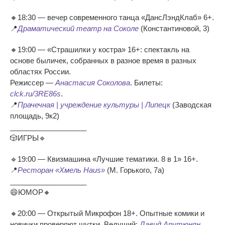
🔸18:30 — вечер современного танца «ДансЛэндКлаб» 6+.
📍
Драматический театр на Соколе
(Константиновой, 3)
🔸19:00 — «Страшилки у костра» 16+: спектакль на
основе быличек, собранных в разное время в разных
областях России.
Режиссер —
Анастасия Соколова
. Билеты:
clck.ru/3RE86s
.
📍
Прачечная | учреждение культуры | Липецк
(Заводская
площадь, 9к2)
___________________
🎲ИГРЫ🔹
🔹19:00 — Квизмашина «Лучшие тематики. 8 в 1» 16+.
📍
Ресторан «Хмель Haus»
(М. Горького, 7а)
___________________
😄ЮМОР🔸
🔸20:00 — Открытый Микрофон 18+. Опытные комики и
новички проверяют шутки. Ведущий:
Давид Арутюнян
.