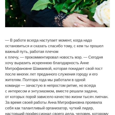
—
В
работе всегда наступает момент, когда надо
остановиться и
сказать спасибо тому, с
кем ты
прошел
важный путь, работая плечом
к
плечу,
—
прокомментировал новость мэр.
—
Сегодня
хочу выразить искреннюю благодарность Анне
Митрофановне Шамаевой, которая покидает свой пост
после многих лет преданного служения городу и
его
жителям. Полтора года мы
работали в
одной
команде
—
зачастую в
непростом ритме, но
всегда
с
интересом и
энтузиазмом, вместе решали задачи,
от
которых порой зависело качество жизни тысяч липчан.
За
время своей работы Анна Митрофановна проявила
себя как талантливый организатор, чуткий лидер,
настоящий профессионал своего дела, человек, которому