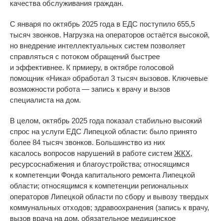
качества обслуживания граждан.
С января по
октябрь 2025 года в
ЕДС поступило 655,5
тысяч звонков. Нагрузка на
операторов остаётся высокой,
но
внедрение интеллектуальных систем позволяет
справляться с
потоком обращений быстрее
и
эффективнее. К прмиеру, в
октябре голосовой
помощник
«
Ника
»
обработал 3 тысяч вызовов. Ключевые
возможности робота
—
запись к
врачу и
вызов
специалиста на
дом.
В
целом, октябрь 2025 года показал стабильно высокий
спрос на
услуги ЕДС Липецкой области: было принято
более 84 тысяч звонков. Большинство из них
касалось
вопросов нарушений в
работе систем
ЖКХ
,
ресурсоснабжения и
благоустройства; относящимся
к
компетенции Фонда капитального ремонта Липецкой
области; относящимся к
компетенции региональных
операторов Липецкой области по
сбору и
вывозу твердых
коммунальных отходов; здравоохранения (запись к
врачу,
вызов врача на
дом, обязательное медицинское