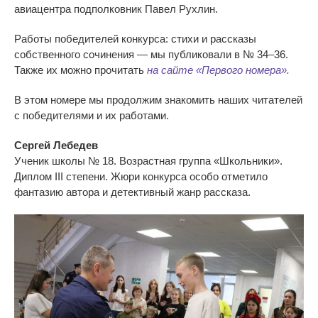
авиацентра подполковник Павел Рухлин.
Работы победителей конкурса: стихи и
рассказы
собственного сочинения
—
мы
публиковали в
№
34
–
36.
Также их
можно прочитать
на
сайте
«
Первого номера
».
В
этом номере мы
продолжим знакомить наших читателей
с
победителями и
их
работами.
Сергей Лебедев
Ученик школы
№
18. Возрастная группа
«
Школьники
»
.
Диплом III степени. Жюри конкурса особо отметило
фантазию автора и
детективный жанр рассказа.