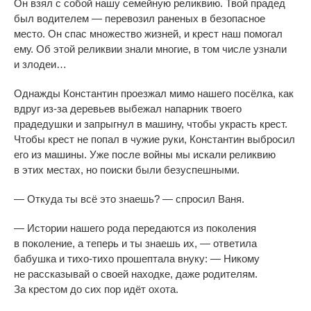
Он
взял с
собой нашу семейную реликвию. Твой прадед
был водителем
—
перевозил раненых в
безопасное
место. Он
спас множество жизней, и
крест наш помогал
ему. Об
этой реликвии знали многие, в
том числе узнали
и
злодеи
…
Однажды Константин проезжал мимо нашего посёлка, как
вдруг
из-за
деревьев выбежал напарник твоего
прадедушки и
запрыгнул в
машину, чтобы украсть крест.
Чтобы крест не
попал в
чужие руки, Константин выбросил
его из
машины. Уже после войны мы
искали реликвию
в
этих местах, но
поиски были безуспешными.
—
Откуда ты
всё это знаешь?
—
спросил Ваня.
—
Истории нашего рода передаются из
поколения
в
поколение, а
теперь и
ты
знаешь их,
—
ответила
бабушка и
тихо-тихо
прошептала внуку:
—
Никому
не
рассказывай о
своей находке, даже родителям.
За
крестом до
сих пор идёт охота.