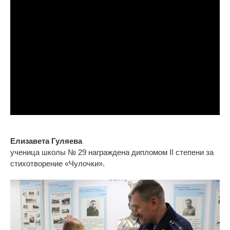
Елизавета Гуляева
ученица школы № 29 награждена дипломом II степени за
стихотворение «Чулочки
».