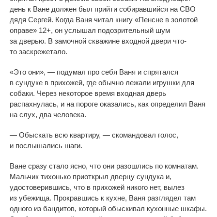
день к
Ване должен был прийти собиравшийся на
СВО
дядя Сергей. Когда Ваня читал книгу
«
Пенсне в
золотой
оправе
»
12+, он
услышал подозрительный шум
за
дверью. В
замочной скважине входной двери
что-
то
заскрежетало.
«
Это они
»
,
—
подумал про себя Ваня и
спрятался
в
сундуке в
прихожей, где обычно лежали игрушки для
собаки. Через некоторое время входная дверь
распахнулась, и
на
пороге оказались, как определил Ваня
на
слух, два человека.
—
Обыскать всю квартиру,
—
скомандовал голос,
и
послышались шаги.
Ване сразу стало ясно, что они разошлись по
комнатам.
Мальчик тихонько приоткрыл дверцу сундука и,
удостоверившись, что в
прихожей никого нет, вылез
из
убежища. Прокравшись к
кухне, Ваня разглядел там
одного из
бандитов, который обыскивал кухонные шкафы.