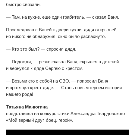
быстро связали.
—
Там, на
кухне, ещё один грабитель,
—
сказал Ваня.
Проследовав с
Ваней к
двери кухни, дядя открыл её,
но
никого не
обнаружил: окно было распахнуто.
—
Кто это был?
—
спросил дядя.
—
Подожди,
—
резко сказал Ваня, скрылся в
детской
и
вернулся к
дяде Сергею с
крестом.
—
Возьми его с
собой на
СВО,
—
попросил Ваня
и
протянул крест дяде.
—
Стань новым героем истории
нашего рода!
Татьяна Манюгина
представила на конкурс стихи Александра Твардовского
«Мой верный друг, боец, герой
».