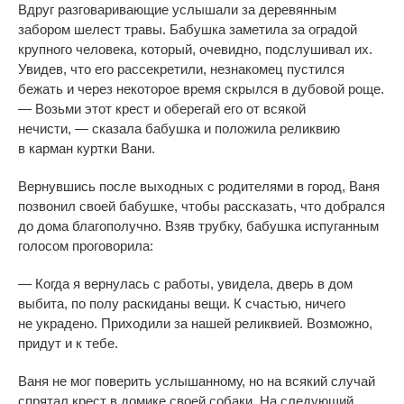
Вдруг разговаривающие услышали за
деревянным
забором шелест травы. Бабушка заметила за
оградой
крупного человека, который, очевидно, подслушивал их.
Увидев, что его рассекретили, незнакомец пустился
бежать и
через некоторое время скрылся в
дубовой роще.
—
Возьми этот крест и
оберегай его от
всякой
нечисти,
—
сказала бабушка и
положила реликвию
в
карман куртки Вани.
Вернувшись после выходных с
родителями в
город, Ваня
позвонил своей бабушке, чтобы рассказать, что добрался
до
дома благополучно. Взяв трубку, бабушка испуганным
голосом проговорила:
—
Когда я
вернулась с
работы, увидела, дверь в
дом
выбита, по
полу раскиданы вещи. К
счастью, ничего
не
украдено. Приходили за
нашей реликвией. Возможно,
придут и
к
тебе.
Ваня не
мог поверить услышанному, но
на
всякий случай
спрятал крест в
домике своей собаки. На
следующий