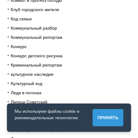
Климат и прогноз погоды
Клуб городского жителя
Код семьи
Коммунальный разбор
Коммунальный репортаж
Конкурс
Конкурс детского рисунка
Криминальный репортаж
культурное наследие
Культурный код
Леди в погонах
Липецк Советский
Липецкие профессии
Мы используем файлы cookie и
рекомендательные технологии.
ПРИНЯТЬ
Липецкие пятилетки
Литературный автограф