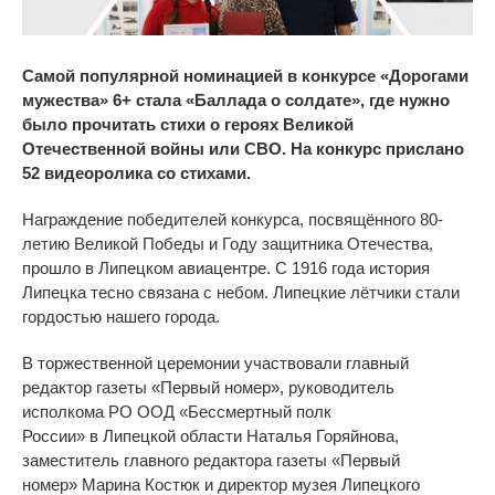
Самой популярной номинацией в
конкурсе
«
Дорогами
мужества
»
6+ стала
«
Баллада о
солдате
»
, где нужно
было прочитать стихи о
героях Великой
Отечественной войны или СВО. На
конкурс прислано
52 видеоролика со
стихами.
Награждение победителей конкурса, посвящённого
80-
летию
Великой Победы и
Году защитника Отечества,
прошло в
Липецком авиацентре. С
1916 года история
Липецка тесно связана с
небом. Липецкие лётчики стали
гордостью нашего города.
В
торжественной церемонии участвовали главный
редактор газеты
«
Первый номер
»
, руководитель
исполкома РО
ООД
«
Бессмертный полк
России
»
в
Липецкой области Наталья Горяйнова,
заместитель главного редактора газеты
«
Первый
номер
»
Марина Костюк и
директор музея Липецкого