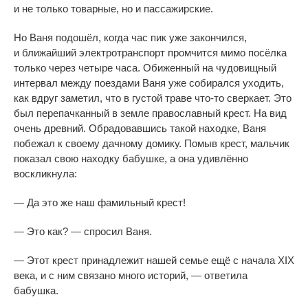
и
не
только товарные, но
и
пассажирские.
Но
Ваня подошёл, когда час пик уже закончился,
и
ближайший электротранспорт промчится мимо посёлка
только через четыре часа. Обиженный на
чудовищный
интервал между поездами Ваня уже собирался уходить,
как вдруг заметил, что в
густой траве
что-то
сверкает. Это
был перепачканный в
земле православный крест. На
вид
очень древний. Обрадовавшись такой находке, Ваня
побежал к
своему дачному домику. Помыв крест, мальчик
показал свою находку бабушке, а
она удивлённо
воскликнула:
—
Да
это
же наш фамильный крест!
—
Это как?
—
спросил Ваня.
—
Этот крест принадлежит нашей семье ещё с
начала XIX
века, и
с
ним связано много историй,
—
ответила
бабушка.