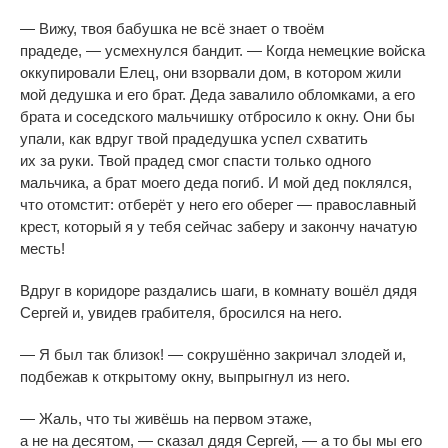
—
Вижу, твоя бабушка не
всё знает о
твоём
прадеде,
—
усмехнулся бандит.
—
Когда немецкие войска
оккупировали Елец, они взорвали дом, в
котором жили
мой дедушка и
его брат. Деда завалило обломками, а
его
брата и
соседского мальчишку отбросило к
окну. Они
бы
упали, как вдруг твой прадедушка успел схватить
их
за
руки. Твой прадед смог спасти только одного
мальчика, а
брат моего деда погиб. И
мой дед поклялся,
что отомстит: отберёт у
него его оберег
—
православный
крест, который я
у
тебя сейчас заберу и
закончу начатую
месть!
Вдруг в
коридоре раздались шаги, в
комнату вошёл дядя
Сергей и, увидев грабителя, бросился на
него.
—
Я
был так близок!
—
сокрушённо закричал злодей и,
подбежав к
открытому окну, выпрыгнул из
него.
—
Жаль, что ты
живёшь на
первом этаже,
а
не
на
десятом,
—
сказал дядя Сергей,
—
а
то
бы мы
его