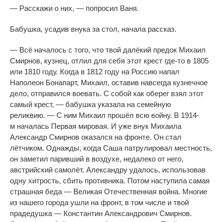
—
Расскажи о
них,
—
попросил Ваня.
Бабушка, усадив внука за
стол, начала рассказ.
—
Всё началось с
того, что твой далёкий предок Михаил
Смирнов, кузнец, отлил для себя этот крест
где-то
в
1805
или 1810 году. Когда в
1812 году на
Россию напал
Наполеон Бонапарт, Михаил, оставив навсегда кузнечное
дело, отправился воевать. С
собой как оберег взял этот
самый крест,
—
бабушка указала на
семейную
реликвию.
—
С
ним Михаил прошёл всю войну. В
1914-
м
началась Первая мировая. И
уже внук Михаила
Александр Смирнов оказался на
фронте. Он
стал
лётчиком. Однажды, когда Саша патрулировал местность,
он
заметил паривший в
воздухе, недалеко от
него,
австрийский самолёт. Александру удалось, использовав
одну хитрость, сбить противника. Потом наступила самая
страшная беда
—
Великая Отечественная война. Многие
из
нашего города ушли на
фронт, в
том числе и
твой
прадедушка
—
Константин Александрович Смирнов.