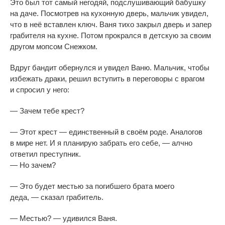
Это был тот самый негодяй, подслушивающий бабушку
на
даче. Посмотрев на
кухонную дверь, мальчик увидел,
что в
неё вставлен ключ. Ваня тихо закрыл дверь и
запер
грабителя на
кухне. Потом прокрался в
детскую за
своим
другом мопсом Снежком.
Вдруг бандит обернулся и
увидел Ваню. Мальчик, чтобы
избежать драки, решил вступить в
переговоры с
врагом
и
спросил у
него:
—
Зачем тебе крест?
—
Этот крест
—
единственный в
своём роде. Аналогов
в
мире нет. И
я
планирую забрать его себе,
—
алчно
ответил преступник.
—
Но
зачем?
—
Это будет местью за
погибшего брата моего
деда,
—
сказал грабитель.
—
Местью?
—
удивился Ваня.