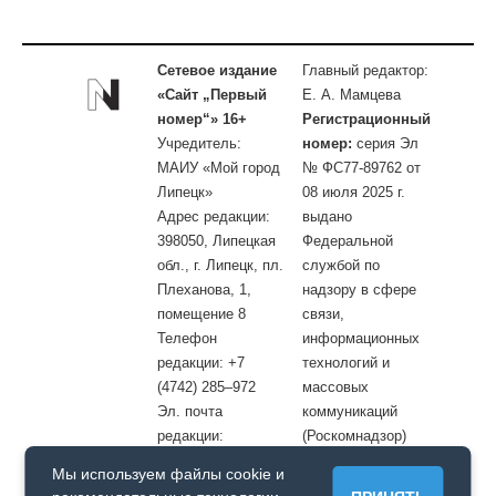
Сетевое издание
Главный редактор:
«Сайт „Первый
Е. А. Мамцева
номер“» 16+
Регистрационный
Учредитель:
номер:
серия Эл
МАИУ «Мой город
№ ФС77-89762 от
Липецк»
08 июля 2025 г.
Адрес редакции:
выдано
398050, Липецкая
Федеральной
обл., г. Липецк, пл.
службой по
Плеханова, 1,
надзору в сфере
помещение 8
связи,
Телефон
информационных
редакции: +7
технологий и
(4742) 285–972
массовых
Эл. почта
коммуникаций
редакции:
(Роскомнадзор)
site@openlipetsk.ru
Мы используем файлы cookie и
Первый номер © / Допускается цитирование материалов с