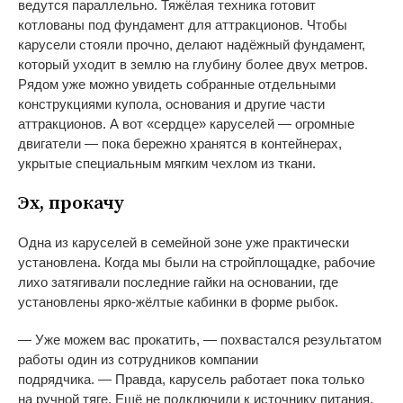
ведутся параллельно. Тяжёлая техника готовит
котлованы под фундамент для аттракционов. Чтобы
карусели стояли прочно, делают надёжный фундамент,
который уходит в
землю на
глубину более двух метров.
Рядом уже можно увидеть собранные отдельными
конструкциями купола, основания и
другие части
аттракционов. А
вот
«
сердце
»
каруселей
—
огромные
двигатели
—
пока бережно хранятся в
контейнерах,
укрытые специальным мягким чехлом из
ткани.
Эх, прокачу
Одна из
каруселей в
семейной зоне уже практически
установлена. Когда мы
были на
стройплощадке, рабочие
лихо затягивали последние гайки на
основании, где
установлены
ярко-жёлтые
кабинки в
форме рыбок.
—
Уже можем вас прокатить,
—
похвастался результатом
работы один из
сотрудников компании
подрядчика.
—
Правда, карусель работает пока только
на
ручной тяге. Ещё не
подключили к
источнику питания.