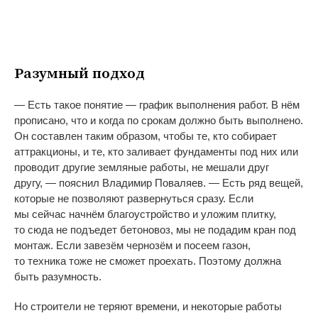
Разумный подход
—
Есть такое понятие
—
график выполнения работ. В
нём
прописано, что и
когда по
срокам должно быть выполнено.
Он
составлен таким образом, чтобы те, кто собирает
аттракционы, и
те, кто заливает фундаменты под них или
проводит другие земляные работы, не
мешали
друг
другу,
—
пояснил Владимир Поваляев.
—
Есть ряд вещей,
которые не
позволяют развернуться сразу. Если
мы
сейчас начнём благоустройство и
уложим плитку,
то
сюда не
подъедет бетоновоз, мы
не
подадим кран под
монтаж. Если завезём чернозём и
посеем газон,
то
техника тоже не
сможет проехать. Поэтому должна
быть разумность.
Но
строители не
теряют времени, и
некоторые работы