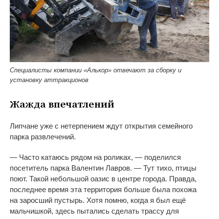
Специалисты компании «Алькор» отвечают за сборку и
установку аттракционов
Жажда впечатлений
Липчане уже с
нетерпением ждут открытия семейного
парка развлечений.
—
Часто катаюсь рядом на
роликах,
—
поделился
посетитель парка Валентин Лавров.
—
Тут тихо, птицы
поют. Такой небольшой оазис в
центре города. Правда,
последнее время эта территория больше была похожа
на
заросший пустырь. Хотя помню, когда я
был ещё
мальчишкой, здесь пытались сделать трассу для