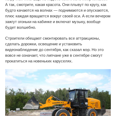
А
так, смотрите, какая красота. Они плывут по
кругу, как
будто качаются на
волнах
—
поднимаются и
опускаются,
плюс каждая вращается вокруг своей оси. А
если вечером
зажгут огоньки на
кабинке и
включат музыку, вообще
будет волшебно.
Строители обещают смонтировать все аттракционы,
сделать дорожки, освещение и
установить
видеонаблюдение до
сентября, как сказал мэр. Но
это
вовсе не
означает, что липчане уже в
сентябре смогут
прокатиться на
новеньких каруселях.