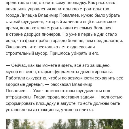
предстояло подготовить саму площадку. Как рассказал
начальник управления капитального строительства
города Липецка Владимир Поваляев, нужно было убрать
старый фундамент, который заливали ещё в
советское
время, когда хотели строить один из
самых больших
в
стране дворцов пионеров. Но
уже в
первые дни стало
ясно, что фронт работ гораздо больше, чем предполагали.
Оказалось, что несколько лет сюда свозили
строительный мусор. Пришлось убирать и
его.
—
Сейчас, как вы
можете видеть, всё это зачищено,
мусор вывезен, старые фундаменты демонтированы.
Работали аккуратно, чтобы по
возможности сохранить все
здоровые деревья,
—
рассказал Владимир
Поваляев.
—
Уже частично готовы фундаменты под
аттракционы. Глава города поставил задачу
—
полностью
сформировать площадку в
августе, то
есть должны быть
установлены аттракционы, уложена плитка.