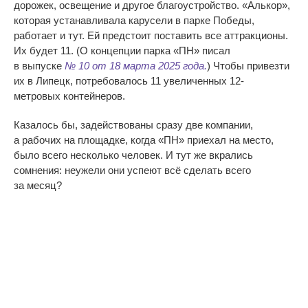
дорожек, освещение и
другое благоустройство.
«
Алькор
»
,
которая устанавливала карусели в
парке Победы,
работает и
тут. Ей
предстоит поставить все аттракционы.
Их
будет 11. (О
концепции парка
«
ПН
»
писал
в
выпуске
№
10 от
18
марта 2025 года.
) Чтобы привезти
их
в
Липецк, потребовалось 11 увеличенных
12-
метровых
контейнеров.
Казалось
бы, задействованы сразу две компании,
а
рабочих на
площадке, когда
«
ПН
»
приехал на
место,
было всего несколько человек. И
тут
же вкрались
сомнения: неужели они успеют всё сделать всего
за
месяц?