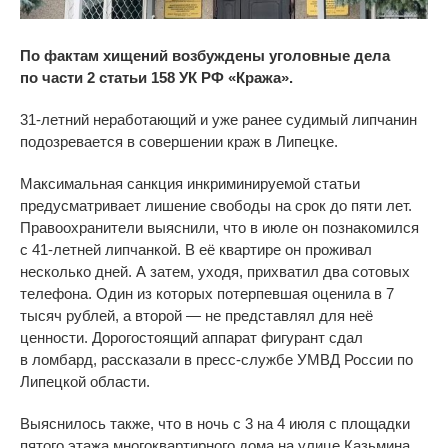
По
фактам хищений возбуждены уголовные дела
по
части 2 статьи 158 УК
РФ
«
Кража
»
.
31-летний неработающий и уже ранее судимый липчанин
подозревается в совершении краж в Липецке.
Максимальная санкция инкриминируемой статьи
предусматривает лишение свободы на
срок до
пяти лет.
Правоохранители выяснили, что в июле он познакомился
с
41-летней
липчанкой. В её квартире он проживал
несколько дней. А
затем, уходя, прихватил два сотовых
телефона. Один из
которых потерпевшая оценила в
7
тысяч
рублей, а
второй
—
не
представлял для неё
ценности. Дорогостоящий аппарат фигурант сдал
в
ломбард, рассказали в пресс-службе УМВД России по
Липецкой области.
Выяснилось также, что
в
ночь с
3 на
4 июля с
площадки
пятого этажа многоквартирного дома на
улице Казьмина