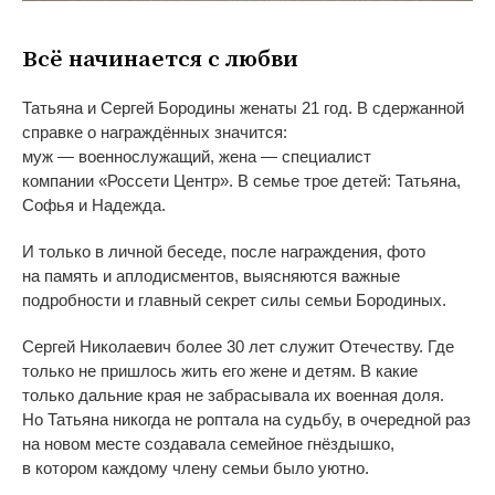
Всё начинается с
любви
Татьяна и
Сергей Бородины женаты 21 год. В
сдержанной
справке о
награждённых значится:
муж
—
военнослужащий, жена
—
специалист
компании
«
Россети Центр
»
. В
семье трое детей: Татьяна,
Софья и
Надежда.
И
только в
личной беседе, после награждения, фото
на
память и
аплодисментов, выясняются важные
подробности и
главный секрет силы семьи Бородиных.
Сергей Николаевич более 30 лет служит Отечеству. Где
только не
пришлось жить его жене и
детям. В
какие
только дальние края не
забрасывала их
военная доля.
Но
Татьяна никогда не
роптала на
судьбу, в
очередной раз
на
новом месте создавала семейное гнёздышко,
в
котором каждому члену семьи было уютно.