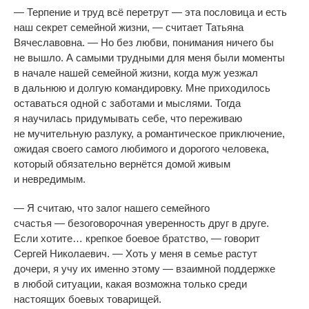
—
Терпение и
труд всё перетрут
—
эта пословица и
есть
наш секрет семейной жизни,
—
считает Татьяна
Вячеславовна.
—
Но
без любви, понимания ничего
бы
не
вышло. А
самыми трудными для меня были моменты
в
начале нашей семейной жизни, когда муж уезжал
в
дальнюю и
долгую командировку. Мне приходилось
оставаться одной с
заботами и
мыслями. Тогда
я
научилась придумывать себе, что переживаю
не
мучительную разлуку, а
романтическое приключение,
ожидая своего самого любимого и
дорогого человека,
который обязательно вернётся домой живым
и
невредимым.
—
Я
считаю, что залог нашего семейного
счастья
—
безоговорочная уверенность друг в
друге.
Если хотите
…
крепкое боевое братство,
—
говорит
Сергей Николаевич.
—
Хоть у
меня в
семье растут
дочери, я
учу их
именно этому
—
взаимной поддержке
в
любой ситуации, какая возможна только среди
настоящих боевых товарищей.