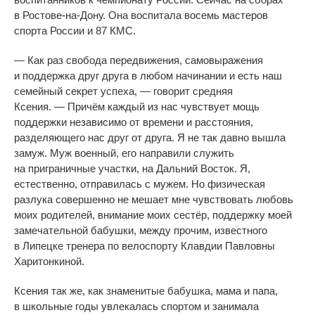
в
Ростове-на-Дону
. Она воспитала восемь мастеров
спорта России и
87
КМС.
—
Как раз свобода передвижения, самовыражения
и
поддержка друг друга в
любом начинании и
есть наш
семейный секрет успеха,
—
говорит средняя
Ксения.
—
Причём каждый из
нас чувствует мощь
поддержки независимо от
времени и
расстояния,
разделяющего нас друг от
друга. Я
не
так давно вышла
замуж. Муж военный, его направили служить
на
приграничные участки, на
Дальний Восток. Я,
естественно, отправилась с
мужем. Но
физическая
разлука совершенно не
мешает мне чувствовать любовь
моих родителей, внимание моих сестёр, поддержку моей
замечательной бабушки, между прочим, известного
в
Липецке тренера по
велоспорту Клавдии Павловны
Харитонкиной.
Ксения так
же, как знаменитые бабушка, мама и
папа,
в
школьные годы увлекалась спортом и
занимала