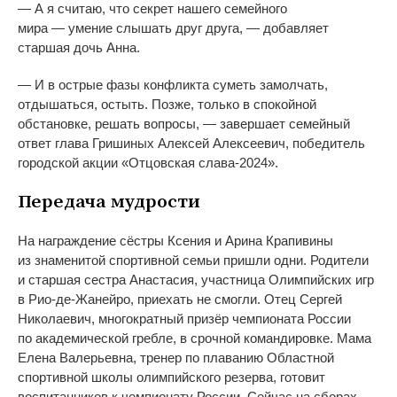
—
А
я
считаю, что секрет нашего семейного
мира
—
умение слышать друг друга,
—
добавляет
старшая дочь Анна.
—
И
в
острые фазы конфликта суметь замолчать,
отдышаться, остыть. Позже, только в
спокойной
обстановке, решать вопросы,
—
завершает семейный
ответ глава Гришиных Алексей Алексеевич, победитель
городской акции
«
Отцовская
слава-2024
»
.
Передача мудрости
На
награждение сёстры Ксения и
Арина Крапивины
из
знаменитой спортивной семьи пришли одни. Родители
и
старшая сестра Анастасия, участница Олимпийских игр
в
Рио-де-Жанейро
, приехать не
смогли. Отец Сергей
Николаевич, многократный призёр чемпионата России
по
академической гребле, в
срочной командировке. Мама
Елена Валерьевна, тренер по
плаванию Областной
спортивной школы олимпийского резерва, готовит
воспитанников к
чемпионату России. Сейчас на
сборах