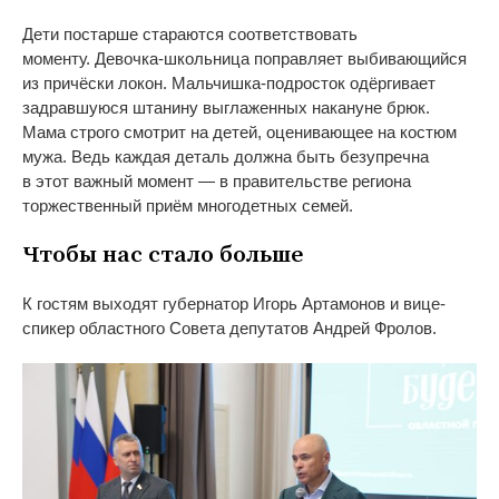
Дети постарше стараются соответствовать
моменту.
Девочка-школьница
поправляет выбивающийся
из
причёски локон.
Мальчишка-подросток
одёргивает
задравшуюся штанину выглаженных накануне брюк.
Мама строго смотрит на
детей, оценивающее на
костюм
мужа. Ведь каждая деталь должна быть безупречна
в
этот важный момент
—
в
правительстве региона
торжественный приём многодетных семей.
Чтобы нас стало больше
К
гостям выходят губернатор Игорь Артамонов и
вице-
спикер
областного Совета депутатов Андрей Фролов.