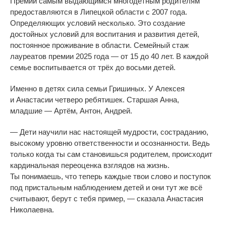
Премии самым выдающимся многодетным родителям
предоставляются в
Липецкой области с
2007 года.
Определяющих условий несколько. Это создание
достойных условий для воспитания и
развития детей,
постоянное проживание в
области. Семейный стаж
лауреатов премии 2025 года
—
от
15 до
40 лет. В
каждой
семье воспитывается от
трёх до
восьми детей.
Именно в
детях сила семьи Гришиных. У
Алексея
и
Анастасии четверо ребятишек. Старшая Анна,
младшие
—
Артём, Антон, Андрей.
—
Дети научили нас настоящей мудрости, состраданию,
высокому уровню ответственности и
осознанности. Ведь
только когда ты
сам становишься родителем, происходит
кардинальная переоценка взглядов на
жизнь.
Ты
понимаешь, что теперь каждые твои слово и
поступок
под пристальным наблюдением детей и
они тут
же всё
считывают, берут с
тебя пример,
—
сказала Анастасия
Николаевна.