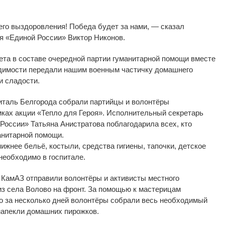
го выздоровления! Победа будет за
нами,
—
сказал
ия
«
Единой России
»
Виктор Никонов.
ета в
составе очередной партии гуманитарной помощи вместе
димости передали нашим военным частичку домашнего
и
сладости.
италь Белгорода собрали партийцы и
волонтёры
мках акции
«
Тепло для Героя
»
. Исполнительный секретарь
 России
»
Татьяна Анистратова поблагодарила всех, кто
анитарной помощи.
жнее бельё, костыли, средства гигиены, тапочки, детское
 необходимо в
госпитале.
 КамАЗ отправили волонтёры и
активисты местного
из
села Волово на
фронт. За
помощью к
мастерицам
о за
несколько дней волонтёры собрали весь необходимый
 напекли домашних пирожков.