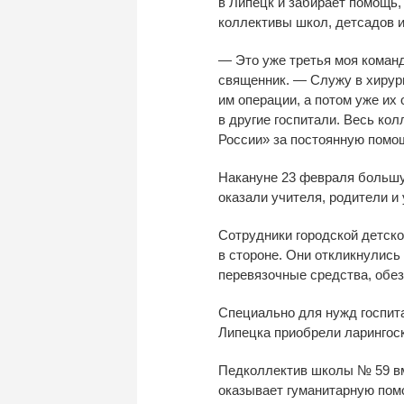
в
Липецк и
забирает помощь,
коллективы школ, детсадов 
—
Это уже третья моя коман
священник.
—
Служу в
хирур
им
операции, а
потом уже их
в
другие госпитали. Весь кол
России
»
за
постоянную помо
Накануне 23 февраля больш
оказали учителя, родители и
Сотрудники городской детско
в
стороне. Они откликнулись
перевязочные средства, обе
Специально для нужд госпит
Липецка приобрели ларингос
Педколлектив школы
№
59 в
оказывает гуманитарную по