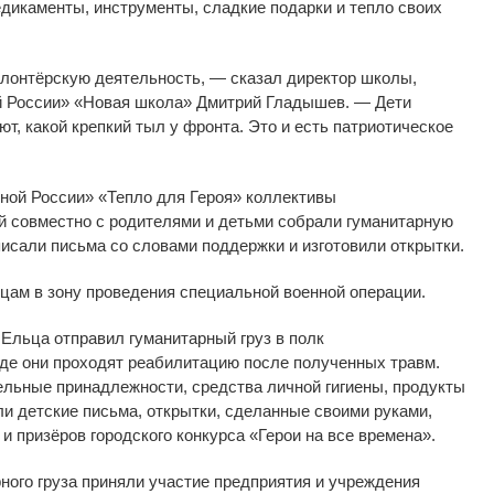
дикаменты, инструменты, сладкие подарки и
тепло своих
лонтёрскую деятельность,
—
сказал директор школы,
 России
»
«
Новая школа
»
Дмитрий Гладышев.
—
Дети
т, какой крепкий тыл у
фронта. Это и
есть патриотическое
ной России
»
«
Тепло для Героя
»
коллективы
й совместно с
родителями и
детьми собрали гуманитарную
исали письма со
словами поддержки и
изготовили открытки.
цам в
зону проведения специальной военной операции.
Ельца отправил гуманитарный груз в
полк
де они проходят реабилитацию после полученных травм.
ельные принадлежности, средства личной гигиены, продукты
или детские письма, открытки, сделанные своими руками,
 и
призёров городского конкурса
«
Герои на
все времена
»
.
ного груза приняли участие предприятия и
учреждения