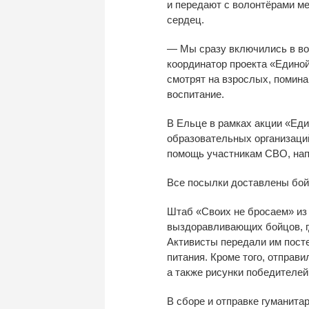
и
передают с
волонтёрами ме
сердец.
—
Мы
сразу включились в
во
координатор проекта
«
Единой
смотрят на
взрослых, поминаю
воспитание.
В
Ельце в
рамках акции
«
Еди
образовательных организаци
помощь участникам СВО, нап
Все посылки доставлены бой
Штаб
«
Своих не
бросаем
»
из
выздоравливающих бойцов, г
Активисты передали им
пост
питания. Кроме того, отправ
а
также рисунки победителей
В
сборе и
отправке гуманитар