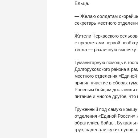
Ельца.
—
Желаю солдатам скорейше
секретарь местного отделен
Жители Черкасского сельсов
с
предметами первой необхо
тепла
—
различную выпечку 
Гуманитарную помощь в
госп
Долгоруковского района в
ра
местного отделения
«
Единой
принял участие в
сборах гум
Раненым бойцам доставили ни
питание и
многое другое, что
Груженный под самую крышу
отделения
«
Единой России
»
обратились бойцы. Буквальн
груз, наделали сухих супов,