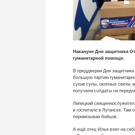
Накануне Дня защитника От
гуманитарной помощи.
В
преддверии Дня защитника
большую партию гуманитарно
сухие супы, окопные свечи, 
получили солдаты на
передо
Липецкий священнослужитель
в
госпитале в
Луганске. Там о
перевязывая бойцов.
А
ещё отец Илья взял на
себ