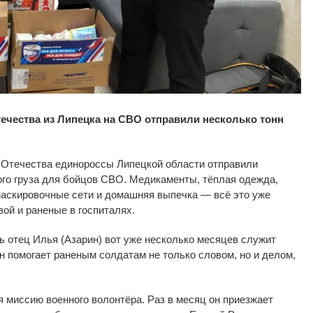
ечества из
Липецка на
СВО отправили несколько тонн
 Отечества единороссы Липецкой области отправили
го груза для бойцов СВО. Медикаменты, тёплая одежда,
маскировочные сети и
домашняя выпечка
—
всё это уже
вой и
раненые в
госпиталях.
 отец Илья (Азарин) вот уже несколько месяцев служит
н
помогает раненым солдатам не
только словом, но
и
делом,
я миссию военного волонтёра. Раз в
месяц он
приезжает