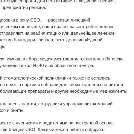
 которую собрали для него активисты
«
Единой России
»
,
и
предприятий региона.
дировка в
зону СВО,
—
рассказал липецкий
гическом госпитале, наши врачи спасают ребят, делают
отправляют на
реабилитацию или дальнейшее лечение
лектив благодарит липчан, реготделение
«
Единой
щь.
ую помощь в
сборе медикаментов для госпиталя в
Луганске
учащиеся школ
№
40 и
59 областного центра.
й стоматологической поликлиники также не
остались
 на
призыв партии и
собрали для своих коллег из
госпиталя
зболивающие препараты и
другие необходимые медикаменты.
аля члены партии, сотрудники управляющих компаний
коп и
бинты.
месте с
учениками и
родителями на
постоянной основе
мощь бойцам СВО. Каждый месяц ребята собирают