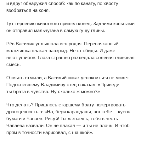
и
вдруг обнаружил способ: как по
канату, по
хвосту
взобраться на
коня.
Тут терпению животного пришёл конец. Задними копытами
он
отправил мальчугана в
самую гущу глины.
Рёв Василия услышала вся родня. Перепачканный
мальчишка плакал навзрыд. Не
от
обиды. И
даже
не
от
ушибов. Глаза страшно разъедала солёная глиняная
смесь.
Отмыть отмыли, а
Василий никак успокоиться не
может.
Подоспевшему Владимиру отец наказал:
«
Приведи
ты
брата в
чувства. Ну
сколько
ж можно?
»
Что делать? Пришлось старшему брату пожертвовать
драгоценностью:
«
На, бери карандаши, вот тебе
…
кусок
бумаги и
Чапаев. Рисуй! Ты
ж знаешь, тебя в
честь
Чапаева назвали. Он
не
плакал
—
и
ты
не
плачь! И
чтоб
прям в
точности нарисовал, с
шашкой
»
.