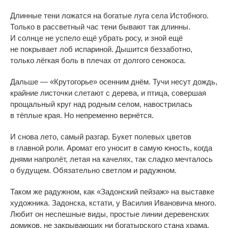
Длинные тени ложатся на
богатые луга села Истобного.
Только в
рассветный час тени бывают так длинны.
И
солнце не
успело ещё убрать росу, и
зной ещё
не
покрывает лоб испариной. Дышится беззаботно,
только лёгкая боль в
плечах от
долгого сенокоса.
Дальше
—
«
Крутогорье
»
осенним днём. Тучи несут дождь,
крайние листочки слетают с
дерева, и
птица, совершая
прощальный круг над родным селом, навострилась
в
тёплые края. Но
непременно вернётся.
И
снова лето, самый разгар. Букет полевых цветов
в
главной роли. Аромат его уносит в
самую юность, когда
днями напролёт, летая на
качелях, так сладко мечталось
о
будущем. Обязательно светлом и
радужном.
Таком
же радужном, как
«
Задонский пейзаж
»
на
выставке
художника. Задонска, кстати, у
Василия Ивановича много.
Любит он
неспешные виды, простые линии деревенских
домиков, не
закрывающих ни
богатырского стана храма,