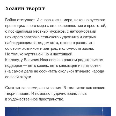
Хозяин творит
Война отступает. И
снова жизнь мира, исконно русского
провинциального мира с
его неспешностью и
простотой,
с
посиделками местных мужиков, с
натюрмортами
нехитрого завтрака сельского художника и
хитрым
наблюдающим взглядом кота, готового разделить
со
своим хозяином и
завтрак, и
сложность жизни.
Не
только картинной, но
и
настоящей.
К
слову, у
Василия Ивановича в
родном родительском
подворье
—
пять кошек, пять кавказцев и
пять сотен
(на
самом деле не
сосчитать сколько) птичьего народа
со
всей округи.
Смотрит за
всеми, а
они за
ним. В
том числе как хозяин
творит, пишет. И
помогают, удачно вживляясь
в
художественное пространство.