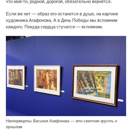
что
мой-то
, родной, дорогой, обязательно вернётся.
Если
же нет
—
образ его останется в
душе, на
картине
художника Агафонова. А
в
День Победы мы
вспомним
каждого. Покуда сердца стучатся
—
вспомним.
Натюрморты Василия Агафонова — это светлая грусть о
прошлом