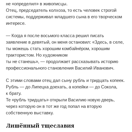
не
«
определил
»
в
живописцы.
Отец, председатель колхоза, то
есть человек строгой
системы, поддерживал младшего сына в
его творческом
интересе.
—
Когда я
после восьмого класса решил писать
заявление в
девятый, он
меня остановил:
«
Здесь, в
селе,
ты
можешь стать хорошим комбайнёром, хорошим
трактористом. Но
художником
ты
не
станешь
»
,
—
продолжает рассказывать историю
профессионального становления Василий Иванович.
С
этими словами отец дал сыну рубль и
тридцать копеек.
Рубль
—
до
Липецка доехать, а
копейки
—
до
Сокола,
к
брату.
Те
«
рубль тридцать
»
открыли Василию новую дверь,
через которую он
в
тот
же год попал на
вторую
собственную выставку.
Лишённый тщеславия