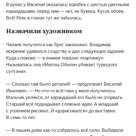
В
руках у
Василия оказалась коробка с
шестью цветными
карандашами, перед ним
—
нет, не
бумага. Кусок обоев.
Всё! Резь в
глазах тут
же забылась.
Назначили художником
Чапаев получился как брат заказывал. Владимир
искренне удивился сходству и
дал следующее задание.
Куда сложнее
—
в
книжке показал
«
картинку
»
.
Называлась она
«
Милош Обилич убивает турецкого
султана
»
.
—
Сколько там было деталей!
—
продолжает Василий
Иванович.
—
Но
что-то
всё-таки
у
меня получилось.
Мальчик увлёкся, от
карандашей его было не
оторвать.
Старший всё подкидывал сложные идеи. А
младший
с
упоением рисовал. И
«
дорисовался
»
до
выставки.
В
семь-то
лет.
—
В
нашем доме
как-то
собралось всё село. Выбирали