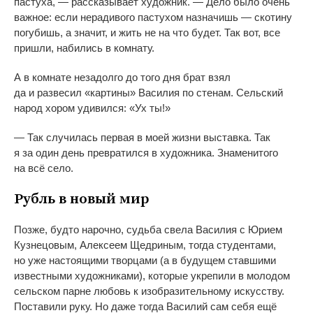
пастуха,
—
рассказывает художник.
—
Дело было очень
важное: если нерадивого пастухом назначишь
—
скотину
погубишь, а
значит, и
жить не
на
что будет. Так вот, все
пришли, набились в
комнату.
А
в
комнате незадолго до
того дня брат взял
да
и
развесил
«
картины
»
Василия по
стенам. Сельский
народ хором удивился:
«
Ух
ты!
»
—
Так случилась первая в
моей жизни выставка. Так
я
за
один день превратился в
художника. Знаменитого
на
всё село.
Рубль в
новый мир
Позже, будто нарочно, судьба свела Василия с
Юрием
Кузнецовым, Алексеем Щедриным, тогда студентами,
но
уже настоящими творцами (а
в
будущем ставшими
известными художниками), которые укрепили в
молодом
сельском парне любовь к
изобразительному искусству.
Поставили руку. Но
даже тогда Василий сам себя ещё