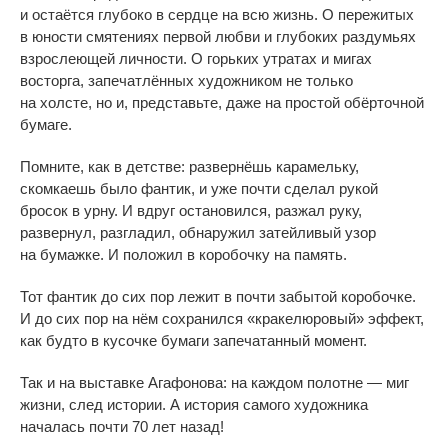
и
остаётся глубоко в
сердце на
всю жизнь. О
пережитых
в
юности смятениях первой любви и
глубоких раздумьях
взрослеющей личности. О
горьких утратах и
мигах
восторга, запечатлённых художником не
только
на
холсте, но
и, представьте, даже на
простой обёрточной
бумаге.
Помните, как в
детстве: развернёшь карамельку,
скомкаешь было фантик, и
уже почти сделал рукой
бросок в
урну. И
вдруг остановился, разжал руку,
развернул, разгладил, обнаружил затейливый узор
на
бумажке. И
положил в
коробочку на
память.
Тот фантик до
сих пор лежит в
почти забытой коробочке.
И
до
сих пор на
нём сохранился
«
кракелюровый
»
эффект,
как будто в
кусочке бумаги запечатанный момент.
Так и
на
выставке Агафонова: на
каждом полотне
—
миг
жизни, след истории. А
история самого художника
началась почти 70 лет назад!