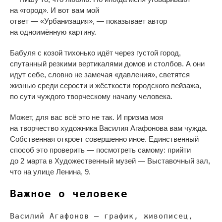
на
«
город
»
. И
вот вам мой
ответ
—
«
Урбанизация
»
,
—
показывает автор
на
одноимённую картину.
Бабуля с
козой тихонько идёт через густой город,
спутанный резкими вертикалями домов и
столбов. А
они
идут себе, словно не
замечая
«
давления
»
, светятся
жизнью среди серости и
жёсткости городского пейзажа,
по
сути чуждого творческому началу человека.
Может, для вас всё это не
так. И
призма моя
на
творчество художника Василия Агафонова вам чужда.
Собственная откроет совершенно иное. Единственный
способ это проверить
—
посмотреть самому: прийти
до
2
марта в
Художественный музей
—
Выставочный зал,
что на
улице Ленина, 9.
Важное о
человеке
Василий Агафонов
—
график, живописец,