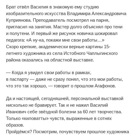
Брат отвёл Василия в
знакомую ему студию
изобразительного искусства Владимира Александровича
Куприянова. Преподаватель посмотрел на
парня,
пригласил на
занятия. Мастер долго объяснял про тени
и
полутени. И
первый
же рисунок новичка шокировал
педагога:
«
А
ну-ка
, покажи мне свои работы
…
»
Скоро крепкие, академически верные картины
15-
летнего
художника из
села Истобного Чаплыгинского
района оказались на
областной выставке.
—
Когда я
увидел свои работы в
рамках,
в
паспарту
—
даже не
сразу понял, что это мои работы,
что это так хорошо,
—
говорит о
прошлом Агафонов.
Да
и
настоящей, сегодняшней, персональной выставкой
нисколько не
бравирует. Так и
не
нажил Василий
Иванович себе звёздной болезни за
60 лет творчества.
Только
«
киловатты
»
чувств, выраженные в
сотнях
образов.
Пройдёмся? Посмотрим, почувствуем прошлое художника