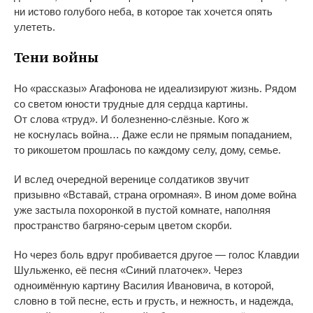
ни
истово голубого неба, в
которое так хочется опять
улететь.
Тени войны
Но
«
рассказы
»
Агафонова не
идеализируют жизнь. Рядом
со
светом юности трудные для сердца картины.
От
слова
«
труд
»
. И
болезненно-слёзные
. Кого
ж
не
коснулась война
…
Даже если не
прямым попаданием,
то
рикошетом прошлась по
каждому селу, дому, семье.
И
вслед очередной веренице солдатиков звучит
призывно
«
Вставай, страна огромная
»
. В
ином доме война
уже застыла похоронкой в
пустой комнате, наполняя
пространство
багряно-серым
цветом скорби.
Но
через боль вдруг пробивается другое
—
голос Клавдии
Шульженко, её песня
«
Синий платочек
»
. Через
одноимённую картину Василия Ивановича, в
которой,
словно в
той песне, есть и
грусть, и
нежность, и
надежда,