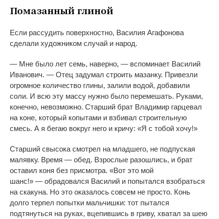
Помазанный глиной
Если рассудить поверхностно, Василия Агафонова
сделали художником случай и
народ.
—
Мне было лет семь, наверно,
—
вспоминает Василий
Иванович.
—
Отец задумал строить мазанку. Привезли
огромное количество глины, залили водой, добавили
соли. И
всю эту массу нужно было перемешать. Руками,
конечно, невозможно. Старший брат Владимир гарцевал
на
коне, который копытами и
взбивал строительную
смесь. А
я
бегаю вокруг него и
кричу:
«
Я
с
тобой хочу!
»
Старший свысока смотрел на
младшего, не
подпуская
малявку. Время
—
обед. Взрослые разошлись, и
брат
оставил коня без присмотра.
«
Вот это мой
шанс!
»
—
обрадовался Василий и
попытался взобраться
на
скакуна. Но
это оказалось совсем не
просто. Конь
долго терпел попытки мальчишки: тот пытался
подтянуться на
руках, вцепившись в
гриву, хватал за
шею