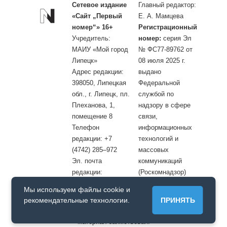
Сетевое издание
Главный редактор:
«Сайт „Первый
Е. А. Мамцева
номер“» 16+
Регистрационный
Учредитель:
номер:
серия Эл
МАИУ «Мой город
№ ФС77-89762 от
Липецк»
08 июля 2025 г.
Адрес редакции:
выдано
398050, Липецкая
Федеральной
обл., г. Липецк, пл.
службой по
Плеханова, 1,
надзору в сфере
помещение 8
связи,
Телефон
информационных
редакции: +7
технологий и
(4742) 285–972
массовых
Эл. почта
коммуникаций
редакции:
(Роскомнадзор)
site@openlipetsk.ru
Мы используем файлы cookie и
Первый номер © / Допускается цитирование материалов с
рекомендательные технологии.
ПРИНЯТЬ
обязательной прямой гиперссылкой на страницу, с которой
материал заимствован.