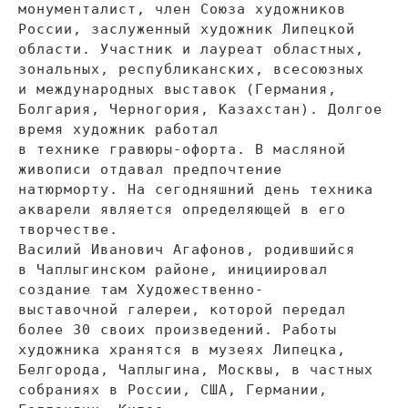
монументалист, член Союза художников
России, заслуженный художник Липецкой
области. Участник и
лауреат областных,
зональных, республиканских, всесоюзных
и
международных выставок (Германия,
Болгария, Черногория, Казахстан). Долгое
время художник работал
в
технике
гравюры-офорта
. В
масляной
живописи отдавал предпочтение
натюрморту. На
сегодняшний день техника
акварели является определяющей в
его
творчестве.
Василий Иванович Агафонов, родившийся
в
Чаплыгинском районе, инициировал
создание там
Художественно-
выставочной
галереи, которой передал
более 30 своих произведений. Работы
художника хранятся в
музеях Липецка,
Белгорода, Чаплыгина, Москвы, в
частных
собраниях в
России, США, Германии,