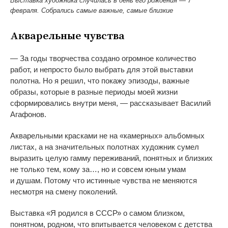
Выставка художника случилась в день его рождения — 7
февраля. Собрались самые важные, самые близкие
Акварельные чувства
—
За
годы творчества создано огромное количество
работ, и
непросто было выбрать для этой выставки
полотна. Но
я
решил, что покажу эпизоды, важные
образы, которые в
разные периоды моей жизни
сформировались внутри меня,
—
рассказывает Василий
Агафонов.
Акварельными красками не
на
«
камерных
»
альбомных
листах, а
на
значительных полотнах художник сумел
выразить целую гамму переживаний, понятных и
близких
не
только тем, кому за
…
, но
и
совсем юным умам
и
душам. Потому что истинные чувства не
меняются
несмотря на
смену поколений.
Выставка
«
Я
родился в
СССР
»
о
самом близком,
понятном, родном, что впитывается человеком с
детства