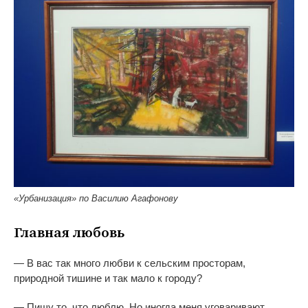
«Урбанизация» по Василию Агафонову
Главная любовь
—
В
вас так много любви к
сельским просторам,
природной тишине и
так мало к
городу?
—
Пишу то, что люблю. Но
иногда меня уговаривают